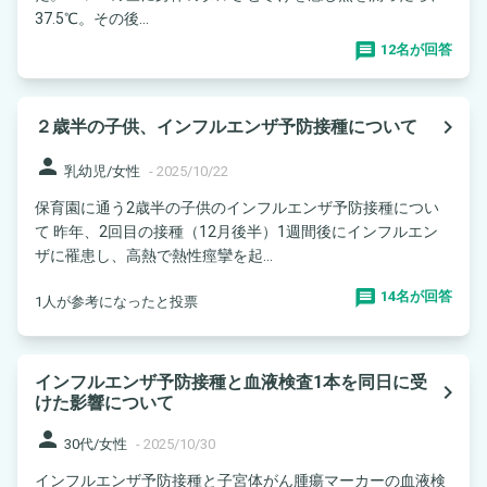
37.5℃。その後...
12名が回答
navigate_next
２歳半の子供、インフルエンザ予防接種について
person
乳幼児/女性
-
2025/10/22
保育園に通う2歳半の子供のインフルエンザ予防接種につい
て 昨年、2回目の接種（12月後半）1週間後にインフルエン
ザに罹患し、高熱で熱性痙攣を起...
14名が回答
1人が参考になったと投票
インフルエンザ予防接種と血液検査1本を同日に受
navigate_next
けた影響について
person
30代/女性
-
2025/10/30
インフルエンザ予防接種と子宮体がん腫瘍マーカーの血液検