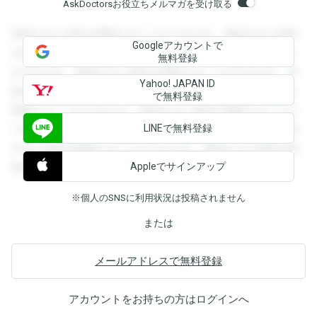
AskDoctorsお役立ちメルマガを受け取る
登録すると回答を閲覧することができます。登録すると回答
Googleアカウントで
を閲覧することができます。登録すると回答を閲覧すること
無料登録
ができます。登録すると回答を閲覧することができます。登
Yahoo! JAPAN ID
録すると回答を閲覧することができます。登録すると回答を
で無料登録
閲覧することができます。登録すると回答を閲覧することが
LINEで無料登録
できます。登録すると回答を閲覧することができます。登録
すると回答を閲覧することができます。登録すると回答を閲
Appleでサインアップ
覧することができます。
※個人のSNSに利用状況は投稿されません
または
メールアドレスで無料登録
アカウントをお持ちの方は
ログイン
へ