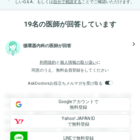
しいQ＆A、もしくは
自分で相談する
ことでご確認いただけます。
19名の医師が回答しています
navigate_next
循環器内科の医師が回答
利用規約
と
個人情報の取り扱い
に
同意のうえ、無料会員登録をしてください
AskDoctorsお役立ちメルマガを受け取る
登録すると回答を閲覧することができます。登録すると回答
Googleアカウントで
を閲覧することができます。登録すると回答を閲覧すること
無料登録
ができます。登録すると回答を閲覧することができます。登
Yahoo! JAPAN ID
録すると回答を閲覧することができます。登録すると回答を
で無料登録
閲覧することができます。登録すると回答を閲覧することが
LINEで無料登録
できます。登録すると回答を閲覧することができます。登録