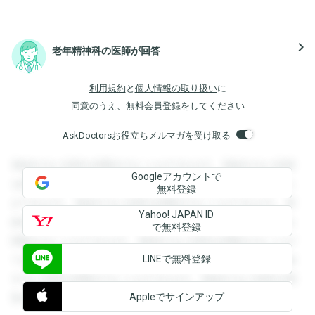
navigate_next
老年精神科の医師が回答
利用規約
と
個人情報の取り扱い
に
同意のうえ、無料会員登録をしてください
AskDoctorsお役立ちメルマガを受け取る
登録すると回答を閲覧することができます。登録すると回答
Googleアカウントで
を閲覧することができます。登録すると回答を閲覧すること
無料登録
ができます。登録すると回答を閲覧することができます。登
Yahoo! JAPAN ID
録すると回答を閲覧することができます。登録すると回答を
で無料登録
閲覧することができます。登録すると回答を閲覧することが
LINEで無料登録
できます。登録すると回答を閲覧することができます。登録
すると回答を閲覧することができます。登録すると回答を閲
Appleでサインアップ
覧することができます。