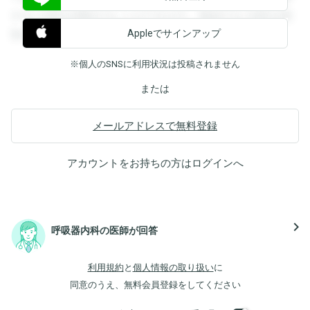
すると回答を閲覧することができます。登録すると回答を閲
Appleでサインアップ
覧することができます。
※個人のSNSに利用状況は投稿されません
または
メールアドレスで無料登録
アカウントをお持ちの方は
ログイン
へ
navigate_next
呼吸器内科の医師が回答
利用規約
と
個人情報の取り扱い
に
同意のうえ、無料会員登録をしてください