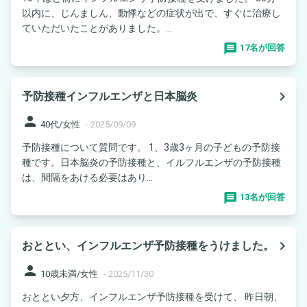
以内に、じんましん、動悸などの症状が出で、すぐに治療し
ていただいたことがありました。...
17名が回答
navigate_next
予防接種インフルエンザと日本脳炎
person
40代/女性
-
2025/09/09
予防接種について質問です。 1、3歳3ヶ月の子どもの予防接
種です。日本脳炎の予防接種と、イルフルエンザの予防接種
は、間隔をあける必要はあり...
13名が回答
navigate_next
おととい、インフルエンザ予防接種をうけました。
person
10歳未満/女性
-
2025/11/30
おととい夕方、インフルエンザ予防接種を受けて、 昨日朝、