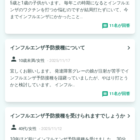
5歳と1歳の子供がいます。 毎年この時期になるとインフルエ
ンザのワクチンを打つか悩むのですが結局打たずにいて、今
までインフルエンザにかかったこと...
11名が回答
navigate_next
インフルエンザ予防接種について
person
10歳未満/女性
-
2025/11/17
宜しくお願いします。 発達障害グレーの娘が注射が苦手でイ
ンフルエンザ予防接種を躊躇っていましたが、やはり打とう
かと検討しています。 インフル...
11名が回答
navigate_next
インフルエンザ予防接種を受けられますでしょうか
person
40代/女性
-
2025/11/12
10年ほど前にインフルエンザ予防接種を受けました。 30分