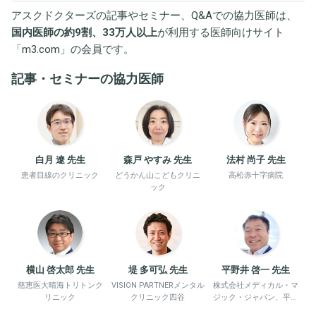
アスクドクターズの記事やセミナー、Q&Aでの協力医師は、
国内医師の約9割、33万人以上
が利用する医師向けサイト
「
m3.com
」の会員です。
記事・セミナーの協力医師
白月 遼 先生
森戸 やすみ 先生
法村 尚子 先生
患者目線のクリニック
どうかん山こどもクリニ
高松赤十字病院
ック
横山 啓太郎 先生
堤 多可弘 先生
平野井 啓一 先生
慈恵医大晴海トリトンク
VISION PARTNERメンタル
株式会社メディカル・マ
リニック
クリニック四谷
ジック・ジャパン、平野
井労働衛生コンサルタン