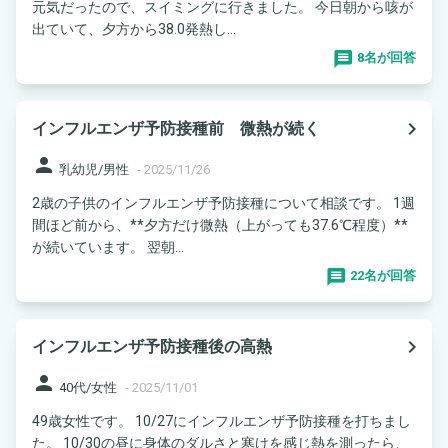
元気だったので、スイミングに行きました。 今日朝から咳が
出ていて、夕方から38.0発熱し...
8名が回答
navigate_next
インフルエンザ予防接種前 微熱が続く
person
乳幼児/男性
-
2025/11/26
2歳の子供のインフルエンザ予防接種について相談です。 1週
間ほど前から、**夕方だけ微熱（上がっても37.6℃程度）**
が続いています。 翌朝...
22名が回答
navigate_next
インフルエンザ予防接種後の高熱
person
40代/女性
-
2025/11/01
49歳女性です。 10/27にインフルエンザ予防接種を打ちまし
た。 10/30の昼に身体のダルさと寒けを感じ熱を測ったら、