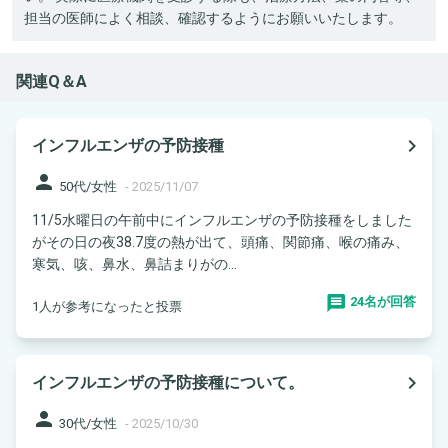
担当の医師によく相談、確認するようにお願いいたします。
関連Q＆A
navigate_next
インフルエンザの予防接種
person
50代/女性
-
2025/11/07
11/5水曜日の午前中にインフルエンザの予防接種をしました
がその日の夜38.7度の熱が出て、頭痛、関節痛、喉の痛み、
寒気、咳、鼻水、鼻詰まりがの...
24名が回答
1人が参考になったと投票
navigate_next
インフルエンザの予防接種について。
person
30代/女性
-
2025/10/30