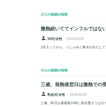
27人の医師が回答
微熱続いててインフルではな
person
-
30代/女性
2016/02/07
2月入ってから、くしゃみと鼻水が出だして市販
13人の医師が回答
三歳、発熱後翌日は微熱での
person
-
乳幼児/女性
2016/02/07
三歳、昨日お昼寝後15時に具合悪そうなので熱