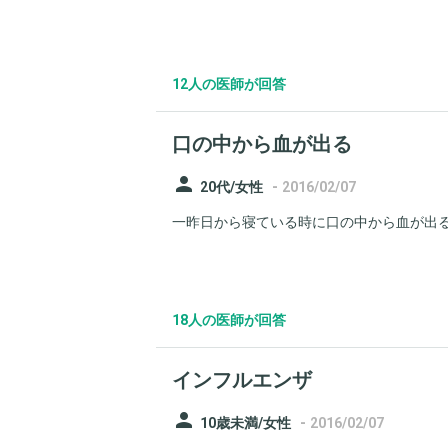
12人の医師が回答
口の中から血が出る
person
-
20代/女性
2016/02/07
一昨日から寝ている時に口の中から血が出るの
18人の医師が回答
インフルエンザ
person
-
10歳未満/女性
2016/02/07