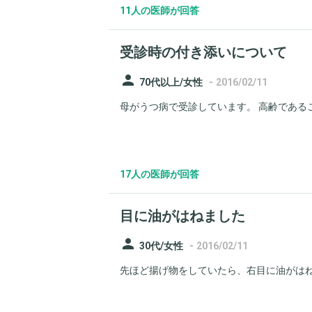
11人の医師が回答
受診時の付き添いについて
person
-
70代以上/女性
2016/02/11
母がうつ病で受診しています。 高齢であるこ
17人の医師が回答
目に油がはねました
person
-
30代/女性
2016/02/11
先ほど揚げ物をしていたら、右目に油がはね