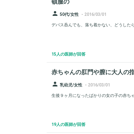
頓服の
person
-
50代/女性
2016/03/01
デパス呑んでも、落ち着かない、どうしたら
15人の医師が回答
赤ちゃんの肛門や膣に大人の
person
-
乳幼児/女性
2016/03/01
生後９ヶ月になったばかりの女の子の赤ちゃ
19人の医師が回答