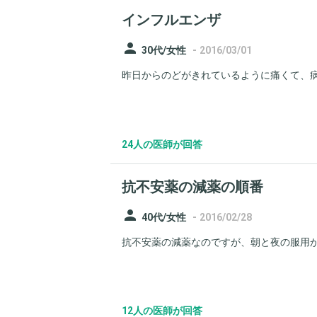
インフルエンザ
person
-
30代/女性
2016/03/01
昨日からのどがきれているように痛くて、病院
24人の医師が回答
抗不安薬の減薬の順番
person
-
40代/女性
2016/02/28
抗不安薬の減薬なのですが、朝と夜の服用か
12人の医師が回答