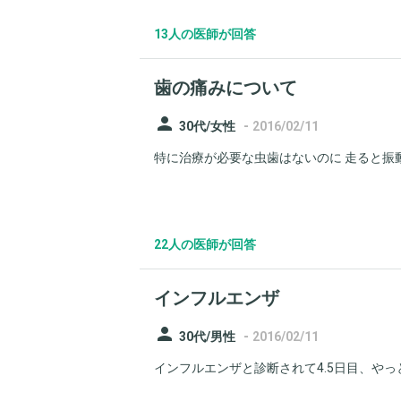
13人の医師が回答
歯の痛みについて
person
-
30代/女性
2016/02/11
特に治療が必要な虫歯はないのに 走ると振
22人の医師が回答
インフルエンザ
person
-
30代/男性
2016/02/11
インフルエンザと診断されて4.5日目、やっ