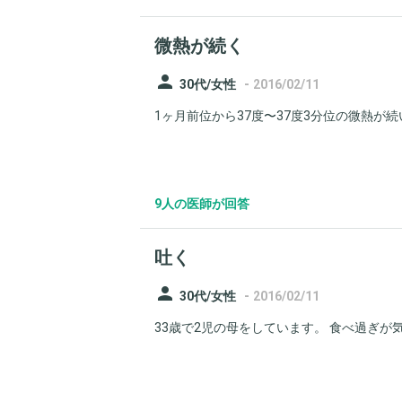
微熱が続く
person
-
30代/女性
2016/02/11
1ヶ月前位から37度〜37度3分位の微熱が続
9人の医師が回答
吐く
person
-
30代/女性
2016/02/11
33歳で2児の母をしています。 食べ過ぎが