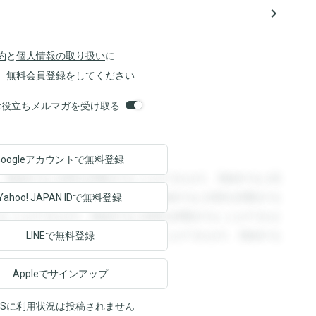
navigate_next
約
と
個人情報の取り扱い
に
、無料会員登録をしてください
orsお役立ちメルマガを受け取る
Googleアカウントで
無料登録
。登録すると回答を閲覧することができます。登録すると回
回答を閲覧することができます。登録すると回答を閲覧する
Yahoo! JAPAN ID
で無料登録
ることができます。登録すると回答を閲覧することができま
ます。登録すると回答を閲覧することができます。登録する
LINEで無料登録
Appleでサインアップ
NSに利用状況は投稿されません