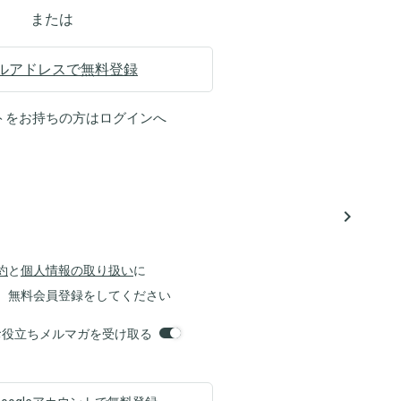
または
ルアドレスで無料登録
トをお持ちの方は
ログイン
へ
navigate_next
約
と
個人情報の取り扱い
に
、無料会員登録をしてください
orsお役立ちメルマガを受け取る