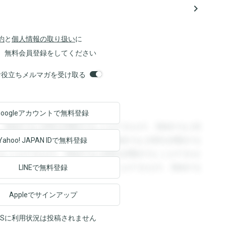
navigate_next
約
と
個人情報の取り扱い
に
、無料会員登録をしてください
orsお役立ちメルマガを受け取る
Googleアカウントで
無料登録
。登録すると回答を閲覧することができます。登録すると回
回答を閲覧することができます。登録すると回答を閲覧する
Yahoo! JAPAN ID
で無料登録
ることができます。登録すると回答を閲覧することができま
ます。登録すると回答を閲覧することができます。登録する
LINEで無料登録
Appleでサインアップ
NSに利用状況は投稿されません