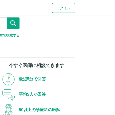
ログイン
search
章で検索する
今すぐ医師に相談できます
最短5分で回答
平均5人が回答
50以上の診療科の医師