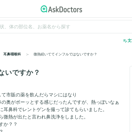
edit_note
文
耳鼻咽喉科
微熱続いててインフルではないですか？
ないですか？
して市販の薬を飲んだらマシにはなり
は鼻の奥がボーッとする感じだったんですが、熱っぽいなぁ
に耳鼻科でレントゲンを撮って診てもらいました。
ら微熱が出たと言われ鼻洗浄をしました。
すか？？
？