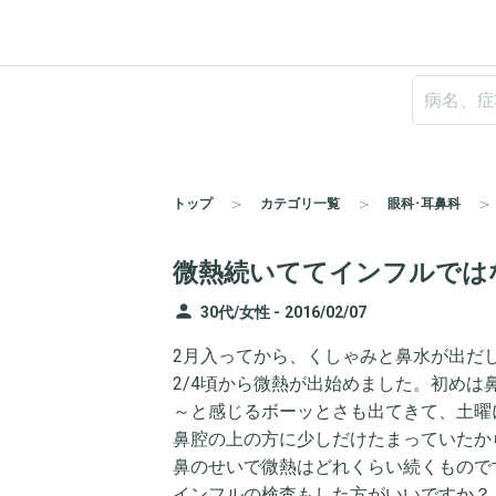
トップ
カテゴリ一覧
眼科･耳鼻科
微熱続いててインフルでは
person
30代/女性 -
2016/02/07
2月入ってから、くしゃみと鼻水が出だ
2/4頃から微熱が出始めました。初め
～と感じるボーッとさも出てきて、土曜
鼻腔の上の方に少しだけたまっていたか
鼻のせいで微熱はどれくらい続くもので
インフルの検査もした方がいいですか？