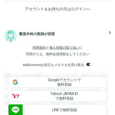
アカウントをお持ちの方は
ログイン
へ
navigate_next
整形外科の医師が回答
利用規約
と
個人情報の取り扱い
に
同意のうえ、無料会員登録をしてください
AskDoctorsお役立ちメルマガを受け取る
登録すると回答を閲覧することができます。登録すると回答
Googleアカウントで
を閲覧することができます。登録すると回答を閲覧すること
無料登録
ができます。登録すると回答を閲覧することができます。登
Yahoo! JAPAN ID
録すると回答を閲覧することができます。登録すると回答を
で無料登録
閲覧することができます。登録すると回答を閲覧することが
LINEで無料登録
できます。登録すると回答を閲覧することができます。登録