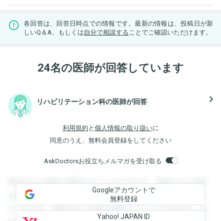
各回答は、回答日時点での情報です。最新の情報は、投稿日が新
しいQ＆A、もしくは
自分で相談する
ことでご確認いただけます。
24名の医師が回答しています
navigate_next
リハビリテーション科の医師が回答
利用規約
と
個人情報の取り扱い
に
同意のうえ、無料会員登録をしてください
AskDoctorsお役立ちメルマガを受け取る
登録すると回答を閲覧することができます。登録すると回答
Googleアカウントで
を閲覧することができます。登録すると回答を閲覧すること
無料登録
ができます。登録すると回答を閲覧することができます。登
Yahoo! JAPAN ID