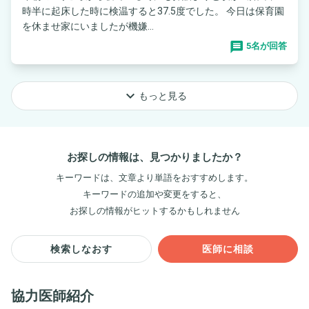
時半に起床した時に検温すると37.5度でした。 今日は保育園
を休ませ家にいましたが機嫌...
5名が回答
keyboard_arrow_down
もっと見る
お探しの情報は、見つかりましたか？
キーワードは、文章より単語をおすすめします。
キーワードの追加や変更をすると、
お探しの情報がヒットするかもしれません
検索しなおす
医師に相談
協力医師紹介