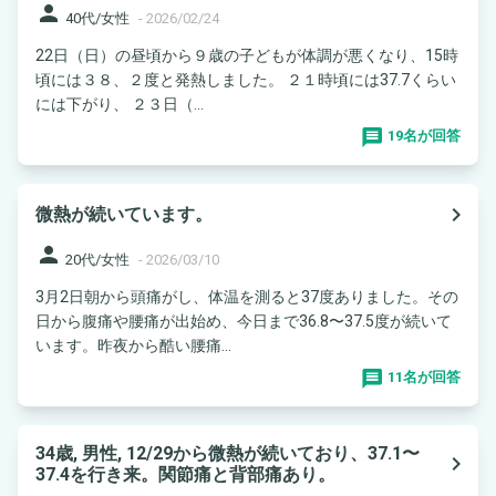
person
40代/女性
-
2026/02/24
22日（日）の昼頃から９歳の子どもが体調が悪くなり、15時
頃には３８、２度と発熱しました。 ２１時頃には37.7くらい
には下がり、 ２３日（...
19名が回答
navigate_next
微熱が続いています。
person
20代/女性
-
2026/03/10
3月2日朝から頭痛がし、体温を測ると37度ありました。その
日から腹痛や腰痛が出始め、今日まで36.8〜37.5度が続いて
います。昨夜から酷い腰痛...
11名が回答
34歳, 男性, 12/29から微熱が続いており、37.1〜
navigate_next
37.4を行き来。関節痛と背部痛あり。