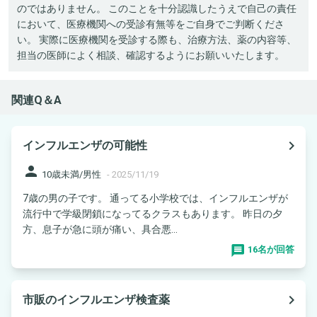
のではありません。 このことを十分認識したうえで自己の責任
において、医療機関への受診有無等をご自身でご判断くださ
い。 実際に医療機関を受診する際も、治療方法、薬の内容等、
担当の医師によく相談、確認するようにお願いいたします。
関連Q＆A
navigate_next
インフルエンザの可能性
person
10歳未満/男性
-
2025/11/19
7歳の男の子です。 通ってる小学校では、インフルエンザが
流行中で学級閉鎖になってるクラスもあります。 昨日の夕
方、息子が急に頭が痛い、具合悪...
16名が回答
navigate_next
市販のインフルエンザ検査薬