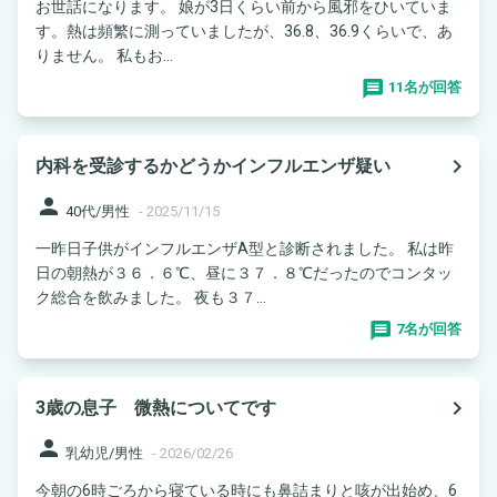
お世話になります。 娘が3日くらい前から風邪をひいていま
す。熱は頻繁に測っていましたが、36.8、36.9くらいで、あ
りません。 私もお...
11名が回答
navigate_next
内科を受診するかどうかインフルエンザ疑い
person
40代/男性
-
2025/11/15
一昨日子供がインフルエンザA型と診断されました。 私は昨
日の朝熱が３６．６℃、昼に３７．８℃だったのでコンタッ
ク総合を飲みました。 夜も３７...
7名が回答
navigate_next
3歳の息子 微熱についてです
person
乳幼児/男性
-
2026/02/26
今朝の6時ごろから寝ている時にも鼻詰まりと咳が出始め、6