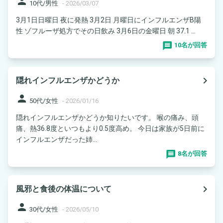
person
10代/男性
-
2026/03/07
3月1日日曜日 夜に発熱 3月2日 月曜日にインフルエンザB陽
性 ゾフルーザ処方でその日飲み 3月6日の金曜日 朝 37.1 ...
10名が回答
navigate_next
隠れインフルエンザかどうか
person
50代/女性
-
2026/01/16
隠れインフルエンザかどうか知りたいです。 喉の痛み、頭
痛、熱36.8度といつもより0.5度高め。 今日は家族が5日前に
インフルエンザだった姉...
8名が回答
navigate_next
風邪と食後の体温について
person
30代/女性
-
2026/05/10