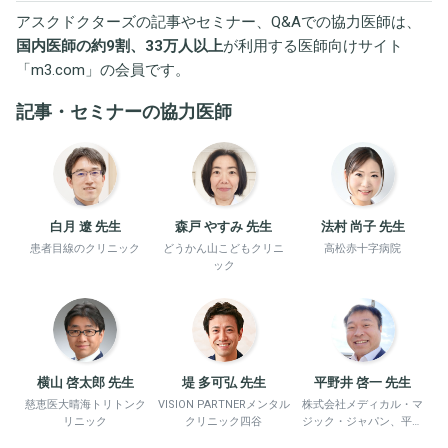
アスクドクターズの記事やセミナー、Q&Aでの協力医師は、
国内医師の約9割、33万人以上
が利用する医師向けサイト
「
m3.com
」の会員です。
記事・セミナーの協力医師
白月 遼 先生
森戸 やすみ 先生
法村 尚子 先生
患者目線のクリニック
どうかん山こどもクリニ
高松赤十字病院
ック
横山 啓太郎 先生
堤 多可弘 先生
平野井 啓一 先生
慈恵医大晴海トリトンク
VISION PARTNERメンタル
株式会社メディカル・マ
リニック
クリニック四谷
ジック・ジャパン、平野
井労働衛生コンサルタン