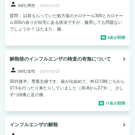
person
30代/男性
-
2026/01/02
質問： 以前もらっていた処方薬のカロナール300とカロナー
ル500の余りが自宅にある状況ですが、服用しても問題ない
でしょうか？ はたまた、服...
6名が回答
navigate_next
解熱後のインフルエンザの検査の有無について
person
30代/女性
-
2026/02/03
30代後半、専業主婦です。咳が出始めて、昨日13時ごろから
37.5を行ったり来たりしていました（36.8から37.9）。 少し
ずつ頭痛と足の痛...
11名が回答
navigate_next
インフルエンザの解熱