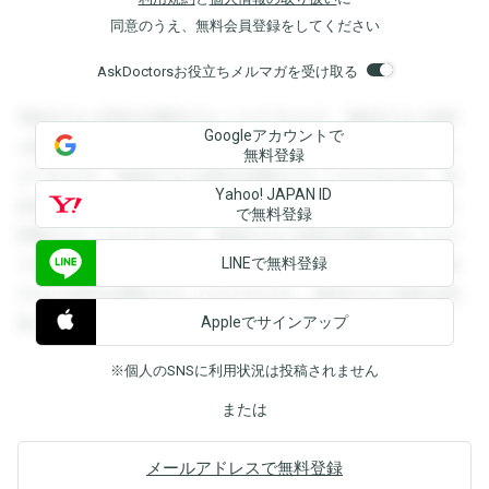
同意のうえ、無料会員登録をしてください
AskDoctorsお役立ちメルマガを受け取る
登録すると回答を閲覧することができます。登録すると回答
Googleアカウントで
を閲覧することができます。登録すると回答を閲覧すること
無料登録
ができます。登録すると回答を閲覧することができます。登
Yahoo! JAPAN ID
録すると回答を閲覧することができます。登録すると回答を
で無料登録
閲覧することができます。登録すると回答を閲覧することが
LINEで無料登録
できます。登録すると回答を閲覧することができます。登録
すると回答を閲覧することができます。登録すると回答を閲
Appleでサインアップ
覧することができます。
※個人のSNSに利用状況は投稿されません
または
メールアドレスで無料登録