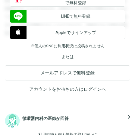
録すると回答を閲覧することができます。登録すると回答を
で無料登録
閲覧することができます。登録すると回答を閲覧することが
LINEで無料登録
できます。登録すると回答を閲覧することができます。登録
すると回答を閲覧することができます。登録すると回答を閲
Appleでサインアップ
覧することができます。
※個人のSNSに利用状況は投稿されません
または
メールアドレスで無料登録
アカウントをお持ちの方は
ログイン
へ
navigate_next
循環器内科の医師が回答
利用規約
と
個人情報の取り扱い
に