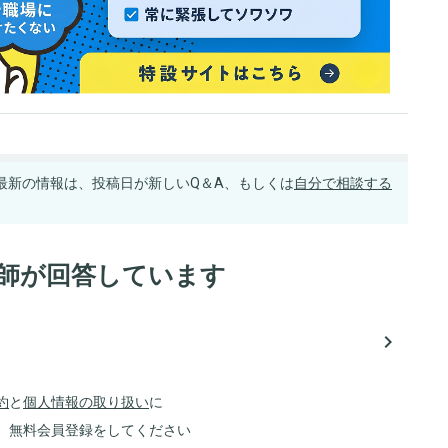
最新の情報は、投稿日が新しいQ＆A、もしくは
自分で相談する
医師が回答しています
navigate_next
約
と
個人情報の取り扱い
に
、無料会員登録をしてください