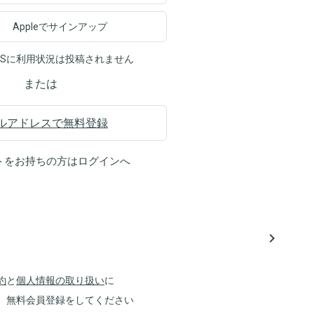
Appleでサインアップ
NSに利用状況は投稿されません
または
ルアドレスで無料登録
トをお持ちの方は
ログイン
へ
navigate_next
約
と
個人情報の取り扱い
に
、無料会員登録をしてください