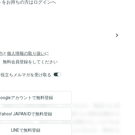
トをお持ちの方は
ログイン
へ
navigate_next
約
と
個人情報の取り扱い
に
、無料会員登録をしてください
orsお役立ちメルマガを受け取る
Googleアカウントで
無料登録
。登録すると回答を閲覧することができます。登録すると回
回答を閲覧することができます。登録すると回答を閲覧する
Yahoo! JAPAN ID
で無料登録
ることができます。登録すると回答を閲覧することができま
ます。登録すると回答を閲覧することができます。登録する
LINEで無料登録