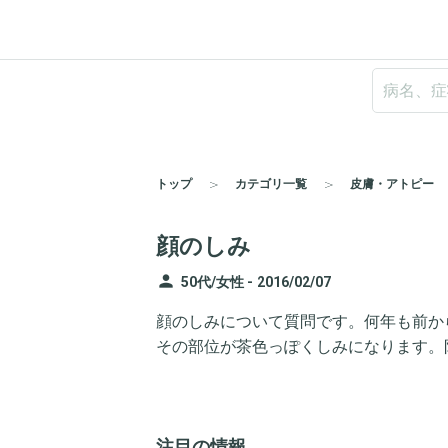
トップ
カテゴリ一覧
皮膚・アトピー
顔のしみ
person
50代/女性 -
2016/02/07
顔のしみについて質問です。何年も前か
その部位が茶色っぽくしみになります。
注目の情報