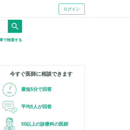
ログイン
search
章で検索する
今すぐ医師に相談できます
最短5分で回答
平均5人が回答
50以上の診療科の医師