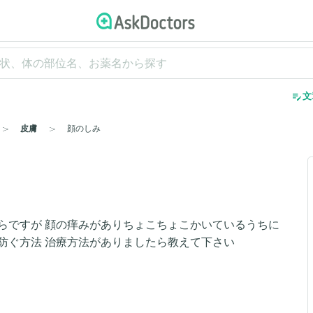
edit_note
文
皮膚
顔のしみ
らですが 顔の痒みがありちょこちょこかいているうちに
防ぐ方法 治療方法がありましたら教えて下さい