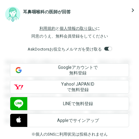
navigate_next
耳鼻咽喉科の医師が回答
利用規約
と
個人情報の取り扱い
に
同意のうえ、無料会員登録をしてください
AskDoctorsお役立ちメルマガを受け取る
登録すると回答を閲覧することができます。登録すると回答
Googleアカウントで
を閲覧することができます。登録すると回答を閲覧すること
無料登録
ができます。登録すると回答を閲覧することができます。登
Yahoo! JAPAN ID
録すると回答を閲覧することができます。登録すると回答を
で無料登録
閲覧することができます。登録すると回答を閲覧することが
LINEで無料登録
できます。登録すると回答を閲覧することができます。登録
すると回答を閲覧することができます。登録すると回答を閲
Appleでサインアップ
覧することができます。
※個人のSNSに利用状況は投稿されません