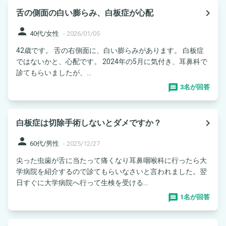
navigate_next
舌の側面の白い膨らみ、白板症が心配
person
40代/女性
-
2026/01/05
42歳です。 舌の右側面に、白い膨らみがあります。 白板症
ではないかと、心配です。 2024年の5月に気付き、耳鼻科で
診てもらいましたが、...
3名が回答
navigate_next
白板症は切除手術しないとダメですか？
person
60代/男性
-
2025/12/27
尖った虫歯が舌に当たって痛くなり耳鼻咽喉科に行ったら大
学病院を紹介するので診てもらいなさいと言われました。翌
日すぐに大学病院へ行って生検を受ける...
1名が回答