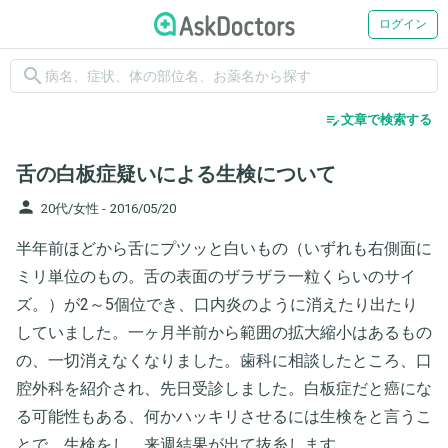
ログイン
search
edit_note
文章で検索する
舌の白板症疑いによる生検について
person
20代/女性 -
2016/05/20
半年前ほどから舌にプツッと白いもの（いずれも右側面に
ミリ単位のもの。舌の表面のザラザラ一粒くらいのサイ
ズ。）が2～5個位でき、口内炎のように消えたり出たり
していました。一ヶ月半前から範囲の拡大縮小はあるもの
の、一切消えなくなりました。歯科に相談したところ、口
腔外科を紹介され、先日受診しました。白板症だと癌にな
る可能性もある、何かハッキリさせるには生検をと言うこ
とで、生検をし、来週結果が出て抜糸します。