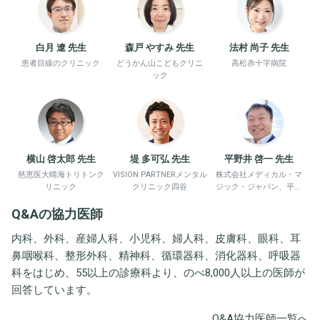
白月 遼 先生
森戸 やすみ 先生
法村 尚子 先生
患者目線のクリニック
どうかん山こどもクリニ
高松赤十字病院
ック
横山 啓太郎 先生
堤 多可弘 先生
平野井 啓一 先生
慈恵医大晴海トリトンク
VISION PARTNERメンタル
株式会社メディカル・マ
リニック
クリニック四谷
ジック・ジャパン、平野
井労働衛生コンサルタン
Q&Aの協力医師
ト事務所
内科、外科、産婦人科、小児科、婦人科、皮膚科、眼科、耳
鼻咽喉科、整形外科、精神科、循環器科、消化器科、呼吸器
科をはじめ、55以上の診療科より、のべ8,000人以上の医師が
回答しています。
Q&A協力医師一覧へ