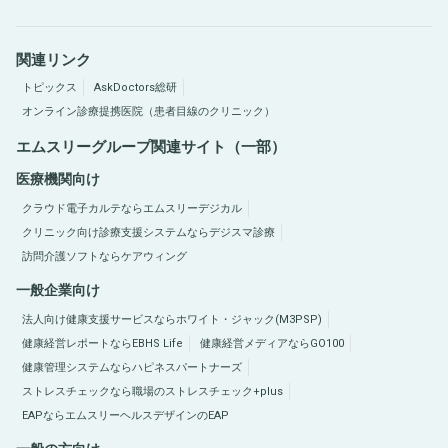
関連リンク
トピックス
AskDoctors総研
オンライン診療提携医院（患者目線のクリニック）
エムスリーグループ関連サイト（一部）
医療機関向け
クラウド電子カルテならエムスリーデジカル
クリニック向け診療支援システムならデジスマ診療
訪問介護ソフトならケアウィング
一般企業向け
法人向け健康支援サービスならホワイト・ジャック(M3PSP)
健康経営レポートならEBHS Life
健康経営メディアならGO100
健康管理システムならハピネスパートナーズ
ストレスチェックなら職場のストレスチェック+plus
EAPならエムスリーヘルスデザインのEAP