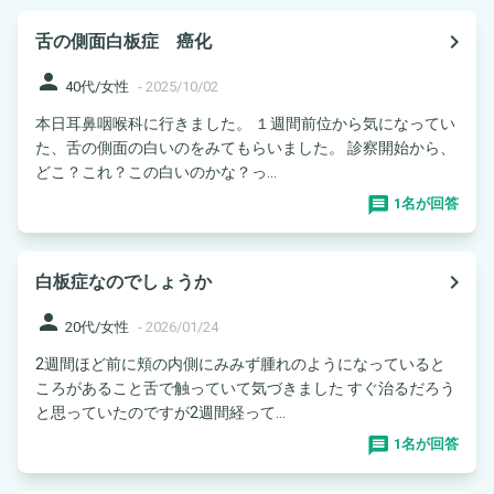
navigate_next
舌の側面白板症 癌化
person
40代/女性
-
2025/10/02
本日耳鼻咽喉科に行きました。 １週間前位から気になってい
た、舌の側面の白いのをみてもらいました。 診察開始から、
どこ？これ？この白いのかな？っ...
1名が回答
navigate_next
白板症なのでしょうか
person
20代/女性
-
2026/01/24
2週間ほど前に頬の内側にみみず腫れのようになっていると
ころがあること舌で触っていて気づきました すぐ治るだろう
と思っていたのですが2週間経って...
1名が回答