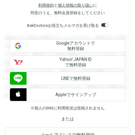
利用規約
と
個人情報の取り扱い
に
同意のうえ、無料会員登録をしてください
AskDoctorsお役立ちメルマガを受け取る
登録すると回答を閲覧することができます。登録すると回答
Googleアカウントで
を閲覧することができます。登録すると回答を閲覧すること
無料登録
ができます。登録すると回答を閲覧することができます。登
Yahoo! JAPAN ID
録すると回答を閲覧することができます。登録すると回答を
で無料登録
閲覧することができます。登録すると回答を閲覧することが
LINEで無料登録
できます。登録すると回答を閲覧することができます。登録
すると回答を閲覧することができます。登録すると回答を閲
Appleでサインアップ
覧することができます。
※個人のSNSに利用状況は投稿されません
または
メールアドレスで無料登録