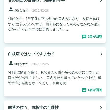
navigate_next
舌の側面の白板症、切除後1年半
person
40代/女性
-
2025/12/28
45歳女性、1年半前に下の側面が口内炎になり、炎症自体は
すぐに治ったのですが、白く跡になったものがなかなか消え
なかったため半年後に切除しました。...
2名が回答
navigate_next
白板症ではないですよね？
person
30代/女性
-
2026/02/26
5日前に痛みを感じ、見てみたら舌の脇の奥の方にポツッと
口内炎が出来てました。 口内炎だと思っていたのですが、最
近舌癌が話題となっており、何度も同...
1名が回答
navigate_next
歯茎の粒々、白板症の可能性