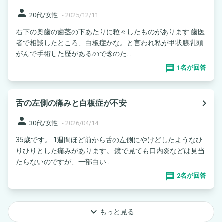
person
20代/女性
-
2025/12/11
右下の奥歯の歯茎の下あたりに粒々したものがあります 歯医
者で相談したところ、白板症かな。と言われ私が甲状腺乳頭
がんで手術した歴があるので念のた...
1名が回答
navigate_next
舌の左側の痛みと白板症が不安
person
30代/女性
-
2026/04/14
35歳です。 1週間ほど前から舌の左側にやけどしたようなひ
りひりとした痛みがあります。 鏡で見ても口内炎などは見当
たらないのですが、一部白い...
2名が回答
keyboard_arrow_down
もっと見る