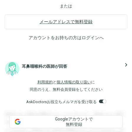
または
メールアドレスで無料登録
アカウントをお持ちの方は
ログイン
へ
navigate_next
耳鼻咽喉科の医師が回答
利用規約
と
個人情報の取り扱い
に
同意のうえ、無料会員登録をしてください
AskDoctorsお役立ちメルマガを受け取る
登録すると回答を閲覧することができます。登録すると回答
Googleアカウントで
を閲覧することができます。登録すると回答を閲覧すること
無料登録
ができます。登録すると回答を閲覧することができます。登