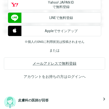
Yahoo! JAPAN ID
録すると回答を閲覧することができます。登録すると回答を
で無料登録
閲覧することができます。登録すると回答を閲覧することが
LINEで無料登録
できます。登録すると回答を閲覧することができます。登録
すると回答を閲覧することができます。登録すると回答を閲
Appleでサインアップ
覧することができます。
※個人のSNSに利用状況は投稿されません
または
メールアドレスで無料登録
アカウントをお持ちの方は
ログイン
へ
navigate_next
皮膚科の医師が回答