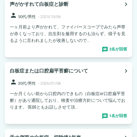
navigate_next
声がかすれて白板症と診断
person
50代/男性
-
2025/10/06
一ヶ月前より声がかれて、ファイバースコープでみたら声帯
が赤くなっており、抗生剤を服用するのも治らず、様子を見
るように言われましたが改善しないので...
2名が回答
navigate_next
白板症または口腔扁平苔癬について
person
30代/男性
-
2026/01/08
一か月くらい前から口腔内のできもの（白板症or口腔扁平苔
癬）があり通院しており、検査や治療方針について悩んでお
ります。 医師ともお話しさせて頂...
1名が回答