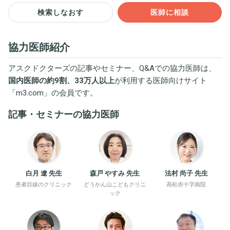
検索しなおす
医師に相談
協力医師紹介
アスクドクターズの記事やセミナー、Q&Aでの協力医師は、
国内医師の約9割、33万人以上
が利用する医師向けサイト
「
m3.com
」の会員です。
記事・セミナーの協力医師
白月 遼 先生
森戸 やすみ 先生
法村 尚子 先生
患者目線のクリニック
どうかん山こどもクリニ
高松赤十字病院
ック