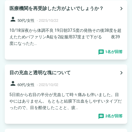
navigate_next
医療機関を再受診した方がよいでしょうか？
person
50代/女性
-
2025/10/22
10/18深夜から体調不良 19日朝37.5度の発熱その後38度を超
えたためバファリンA錠を2錠服用37度まで下がる 夜39
度になったた...
1名が回答
navigate_next
目の充血と透明な塊について
person
60代/女性
-
2025/10/02
5日前から右目の半分が充血して時々痛みも伴いました。目
やにはありません。 もともと結膜下出血をしやすいタイプだ
ったので、目を酷使したことと、疲...
2名が回答