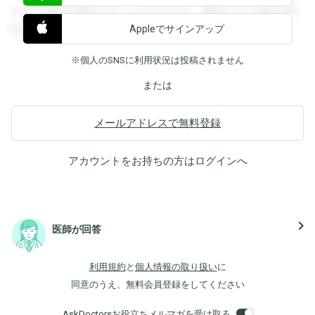
すると回答を閲覧することができます。登録すると回答を閲
Appleでサインアップ
覧することができます。
※個人のSNSに利用状況は投稿されません
または
メールアドレスで無料登録
アカウントをお持ちの方は
ログイン
へ
navigate_next
医師が回答
利用規約
と
個人情報の取り扱い
に
同意のうえ、無料会員登録をしてください
AskDoctorsお役立ちメルマガを受け取る