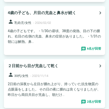
navigate_next
4歳の子ども、片目の充血と鼻水が続く
person
乳幼児/女性
-
2026/02/02
4歳の子どもです。 ・1/30の昼頃、38度の発熱、目の下の腫
れ、右目の右側の充血、鼻水の症状がありました。 ・1/31の
朝には解熱。鼻...
6名が回答
navigate_next
２日前から目が充血して乾く
person
30代/女性
-
2025/11/14
2日前の深夜から左目が腫れ上がり、持っていた抗生物質の
点眼薬をしました。 その日の夜に腫れは良くなりましたが、
昨日から両目共目が充血し、朝だけ...
2名が回答