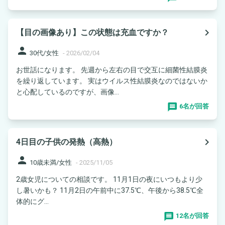
navigate_next
【目の画像あり】この状態は充血ですか？
person
30代/女性
-
2026/02/04
お世話になります。 先週から左右の目で交互に細菌性結膜炎
を繰り返しています。 実はウイルス性結膜炎なのではないか
と心配しているのですが、画像...
6名が回答
navigate_next
4日目の子供の発熱（高熱）
person
10歳未満/女性
-
2025/11/05
2歳女児についての相談です。 11月1日の夜にいつもより少
し暑いかも？ 11月2日の午前中に37.5℃、午後から38.5℃全
体的にグ...
12名が回答