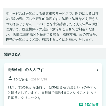
本サービスは医師による健康相談サービスで、医師による回答
は相談内容に応じた医学的助言です。診断・診察などを行うも
のではありません。 このことを十分認識したうえで自己の責任
において、医療機関への受診有無等をご自身でご判断くださ
い。 実際に医療機関を受診する際も、治療方法、薬の内容等、
担当の医師によく相談、確認するようにお願いいたします。
関連Q＆A
navigate_next
高熱6日目の大人です
person
30代/女性
-
2025/11/18
11/13(木)の夜から発熱し、朝36度台 夜38度というのをずっ
と繰り返しています。 日曜日で高熱4日目ということもあり
月曜日にクリニックを...
9名が回答