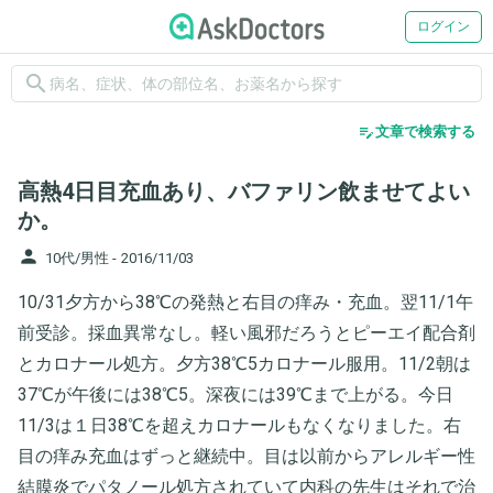
ログイン
search
edit_note
文章で検索する
高熱4日目充血あり、バファリン飲ませてよい
か。
person
10代/男性 -
2016/11/03
10/31夕方から38℃の発熱と右目の痒み・充血。翌11/1午
前受診。採血異常なし。軽い風邪だろうとピーエイ配合剤
とカロナール処方。夕方38℃5カロナール服用。11/2朝は
37℃が午後には38℃5。深夜には39℃まで上がる。今日
11/3は１日38℃を超えカロナールもなくなりました。右
目の痒み充血はずっと継続中。目は以前からアレルギー性
結膜炎でパタノール処方されていて内科の先生はそれで治