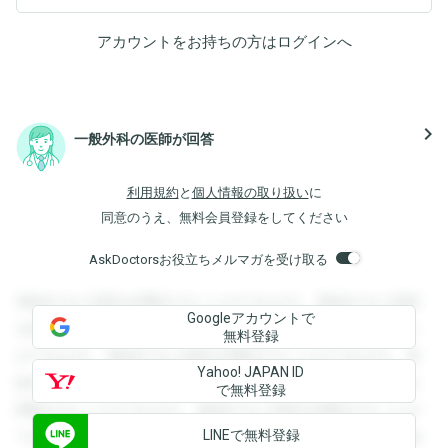
アカウントをお持ちの方は
ログイン
へ
navigate_next
一般外科の医師が回答
利用規約
と
個人情報の取り扱い
に
同意のうえ、無料会員登録をしてください
AskDoctorsお役立ちメルマガを受け取る
登録すると回答を閲覧することができます。登録すると回答
Googleアカウントで
を閲覧することができます。登録すると回答を閲覧すること
無料登録
ができます。登録すると回答を閲覧することができます。登
Yahoo! JAPAN ID
録すると回答を閲覧することができます。登録すると回答を
で無料登録
閲覧することができます。登録すると回答を閲覧することが
LINEで無料登録
できます。登録すると回答を閲覧することができます。登録