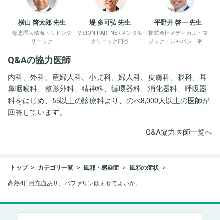
横山 啓太郎 先生
堤 多可弘 先生
平野井 啓一 先生
慈恵医大晴海トリトンク
VISION PARTNERメンタル
株式会社メディカル・マ
リニック
クリニック四谷
ジック・ジャパン、平野
井労働衛生コンサルタン
Q&Aの協力医師
ト事務所
内科、外科、産婦人科、小児科、婦人科、皮膚科、眼科、耳
鼻咽喉科、整形外科、精神科、循環器科、消化器科、呼吸器
科をはじめ、55以上の診療科より、のべ8,000人以上の医師が
回答しています。
Q&A協力医師一覧へ
トップ
カテゴリ一覧
風邪・感染症
風邪の症状
高熱4日目充血あり、バファリン飲ませてよいか。