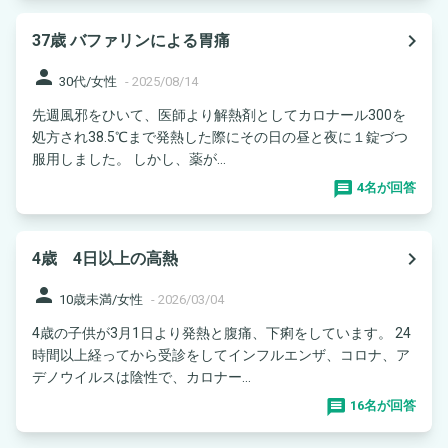
navigate_next
37歳 バファリンによる胃痛
person
30代/女性
-
2025/08/14
先週風邪をひいて、医師より解熱剤としてカロナール300を
処方され38.5℃まで発熱した際にその日の昼と夜に１錠づつ
服用しました。 しかし、薬が...
4名が回答
navigate_next
4歳 4日以上の高熱
person
10歳未満/女性
-
2026/03/04
4歳の子供が3月1日より発熱と腹痛、下痢をしています。 24
時間以上経ってから受診をしてインフルエンザ、コロナ、ア
デノウイルスは陰性で、カロナー...
16名が回答