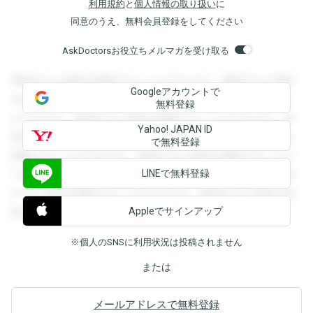
利用規約
と
個人情報の取り扱い
に
同意のうえ、無料会員登録をしてください
AskDoctorsお役立ちメルマガを受け取る
登録すると回答を閲覧することができます。登録すると回答
Googleアカウントで
を閲覧することができます。登録すると回答を閲覧すること
無料登録
ができます。登録すると回答を閲覧することができます。登
Yahoo! JAPAN ID
録すると回答を閲覧することができます。登録すると回答を
で無料登録
閲覧することができます。登録すると回答を閲覧することが
LINEで無料登録
できます。登録すると回答を閲覧することができます。登録
すると回答を閲覧することができます。登録すると回答を閲
Appleでサインアップ
覧することができます。
※個人のSNSに利用状況は投稿されません
または
メールアドレスで無料登録