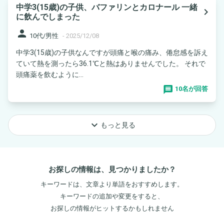
中学3(15歳)の子供、バファリンとカロナール 一緒
navigate_next
に飲んでしまった
person
10代/男性
-
2025/12/08
中学3(15歳)の子供なんですが頭痛と喉の痛み、倦怠感を訴え
ていて熱を測ったら36.1℃と熱はありませんでした。 それで
頭痛薬を飲むように...
10名が回答
keyboard_arrow_down
もっと見る
お探しの情報は、見つかりましたか？
キーワードは、文章より単語をおすすめします。
キーワードの追加や変更をすると、
お探しの情報がヒットするかもしれません