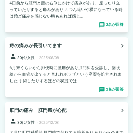
4日前から肛門と膣の右側にかけて痛みがあり、座ったり立
っていたりすると痛みがあり 四つん這いや横になっている時
は殆ど痛みを感じない時もあれば感じ...
2名が回答
navigate_next
痔の痛みが長引いてます
person
30代/女性
-
2025/08/08
6月末くらいから排便時に激痛があり肛門科を受診し、歯状
線から血管が出てると言われボラザという座薬を処方されま
した 手術したりするほどの状態では...
2名が回答
navigate_next
肛門の痛み 肛門癌が心配
person
30代/女性
-
2025/12/03
７月に肛門科受診 肛門鏡で切れてる箇所あり それから今まで