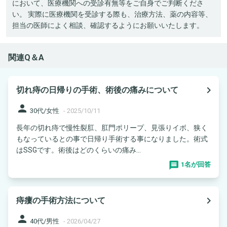
において、医療機関への受診有無等をご自身でご判断くださ
い。 実際に医療機関を受診する際も、治療方法、薬の内容等、
担当の医師によく相談、確認するようにお願いいたします。
関連Q＆A
navigate_next
切れ痔の日帰りの手術、術後の痛みについて
person
30代/女性
-
2025/10/11
長年の切れ痔で慢性裂肛、肛門ポリープ、見張りイボ、狭く
もなっているとの事で日帰り手術する事になりました。術式
はSSGです。術後はどのくらいの痛み...
1名が回答
navigate_next
痔瘻の手術方法について
person
40代/男性
-
2026/04/27