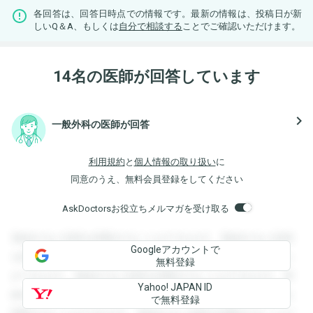
各回答は、回答日時点での情報です。最新の情報は、投稿日が新
しいQ＆A、もしくは
自分で相談する
ことでご確認いただけます。
14名の医師が回答しています
navigate_next
一般外科の医師が回答
利用規約
と
個人情報の取り扱い
に
同意のうえ、無料会員登録をしてください
AskDoctorsお役立ちメルマガを受け取る
登録すると回答を閲覧することができます。登録すると回答
Googleアカウントで
を閲覧することができます。登録すると回答を閲覧すること
無料登録
ができます。登録すると回答を閲覧することができます。登
Yahoo! JAPAN ID
録すると回答を閲覧することができます。登録すると回答を
で無料登録