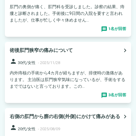
肛門の奥側が痛く、肛門科を受診しました。診察の結果、痔
瘻と診断されました。手術後に9日間の入院を要すと言われ
ましたが、仕事が忙しく中々休めません...
1名が回答
navigate_next
術後肛門狭窄の痛みについて
person
30代/女性
-
2025/11/28
内外痔核の手術から4カ月が経ちますが、排便時の激痛があ
ります。 主治医は肛門狭窄気味になっているが、手術をする
までではないと言っております。この...
3名が回答
navigate_next
右側の肛門から膣の右側(外側)にかけて痛みがある
person
20代/女性
-
2025/08/09