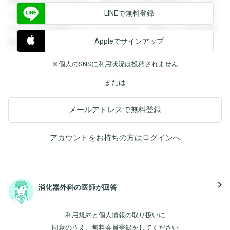
閲覧することができます。登録すると回答を閲覧することが
LINEで無料登録
できます。登録すると回答を閲覧することができます。登録
すると回答を閲覧することができます。登録すると回答を閲
Appleでサインアップ
覧することができます。
※個人のSNSに利用状況は投稿されません
または
メールアドレスで無料登録
アカウントをお持ちの方は
ログイン
へ
navigate_next
消化器外科の医師が回答
利用規約
と
個人情報の取り扱い
に
同意のうえ、無料会員登録をしてください