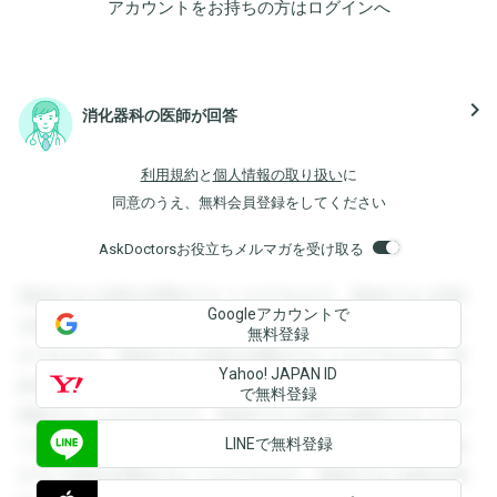
アカウントをお持ちの方は
ログイン
へ
navigate_next
消化器科の医師が回答
利用規約
と
個人情報の取り扱い
に
同意のうえ、無料会員登録をしてください
AskDoctorsお役立ちメルマガを受け取る
登録すると回答を閲覧することができます。登録すると回答
Googleアカウントで
を閲覧することができます。登録すると回答を閲覧すること
無料登録
ができます。登録すると回答を閲覧することができます。登
Yahoo! JAPAN ID
録すると回答を閲覧することができます。登録すると回答を
で無料登録
閲覧することができます。登録すると回答を閲覧することが
LINEで無料登録
できます。登録すると回答を閲覧することができます。登録
すると回答を閲覧することができます。登録すると回答を閲