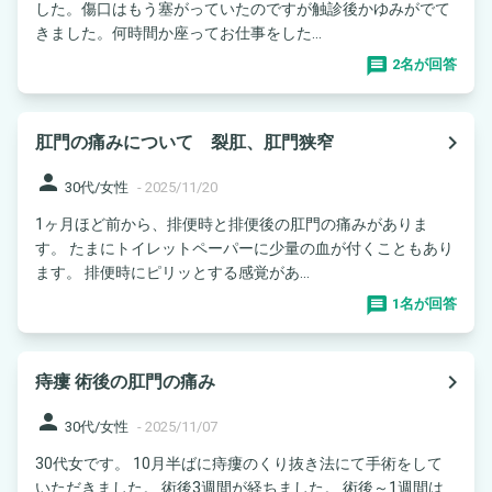
した。傷口はもう塞がっていたのですが触診後かゆみがでて
きました。何時間か座ってお仕事をした...
2名が回答
navigate_next
肛門の痛みについて 裂肛、肛門狭窄
person
30代/女性
-
2025/11/20
1ヶ月ほど前から、排便時と排便後の肛門の痛みがありま
す。 たまにトイレットペーパーに少量の血が付くこともあり
ます。 排便時にピリッとする感覚があ...
1名が回答
navigate_next
痔瘻 術後の肛門の痛み
person
30代/女性
-
2025/11/07
30代女です。 10月半ばに痔瘻のくり抜き法にて手術をして
いただきました。 術後3週間が経ちました。 術後～1週間は