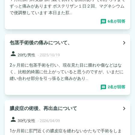
ずっと痛みがあります ボステリザン１日２回、マグネシウム
で便調整しています 本日また肛...
6名が回答
navigate_next
包茎手術後の痛みについて、
person
20代/男性
-
2025/10/19
2ヶ月前に包茎手術を行い、現在見た目に腫れや傷などはな
く、比較的綺麗に仕上がっていると思うのですが、いまだに
縫い合わせ部分を引っ張ると痛みがあり...
2名が回答
navigate_next
膿皮症の術後、再出血について
person
30代/女性
-
2026/04/09
1か月前に肛門近くの膿皮症を縫わないかたちで手術をしま