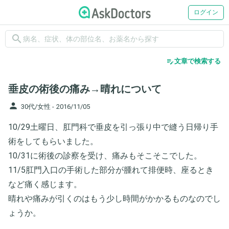
ログイン
search
edit_note
文章で検索する
垂皮の術後の痛み→晴れについて
person
30代/女性 -
2016/11/05
10/29土曜日、肛門科で垂皮を引っ張り中で縫う日帰り手
術をしてもらいました。
10/31に術後の診察を受け、痛みもそこそこでした。
11/5肛門入口の手術した部分が腫れて排便時、座るとき
など痛く感じます。
晴れや痛みが引くのはもう少し時間がかかるものなのでし
ょうか。