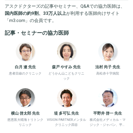
アスクドクターズの記事やセミナー、Q&Aでの協力医師は、
国内医師の約9割、33万人以上
が利用する医師向けサイト
「
m3.com
」の会員です。
記事・セミナーの協力医師
白月 遼 先生
森戸 やすみ 先生
法村 尚子 先生
患者目線のクリニック
どうかん山こどもクリニ
高松赤十字病院
ック
横山 啓太郎 先生
堤 多可弘 先生
平野井 啓一 先生
慈恵医大晴海トリトンク
VISION PARTNERメンタル
株式会社メディカル・マ
リニック
クリニック四谷
ジック・ジャパン、平野
井労働衛生コンサルタン