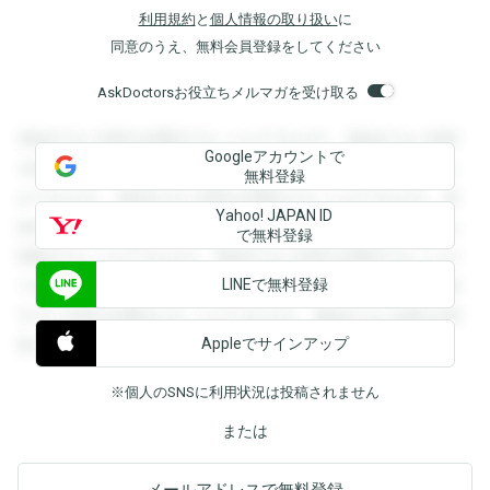
利用規約
と
個人情報の取り扱い
に
同意のうえ、無料会員登録をしてください
AskDoctorsお役立ちメルマガを受け取る
登録すると回答を閲覧することができます。登録すると回答
Googleアカウントで
を閲覧することができます。登録すると回答を閲覧すること
無料登録
ができます。登録すると回答を閲覧することができます。登
Yahoo! JAPAN ID
録すると回答を閲覧することができます。登録すると回答を
で無料登録
閲覧することができます。登録すると回答を閲覧することが
LINEで無料登録
できます。登録すると回答を閲覧することができます。登録
すると回答を閲覧することができます。登録すると回答を閲
Appleでサインアップ
覧することができます。
※個人のSNSに利用状況は投稿されません
または
メールアドレスで無料登録