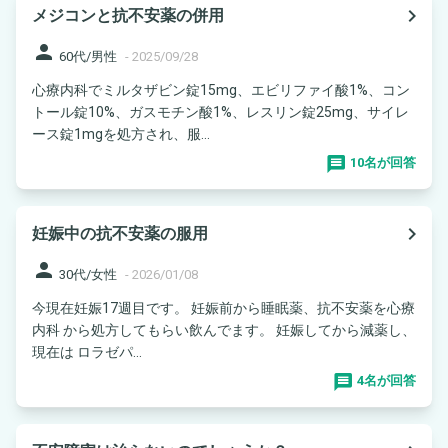
navigate_next
メジコンと抗不安薬の併用
person
60代/男性
-
2025/09/28
心療内科でミルタザビン錠15mg、エビリファイ酸1%、コン
トール錠10%、ガスモチン酸1%、レスリン錠25mg、サイレ
ース錠1mgを処方され、服...
10名が回答
navigate_next
妊娠中の抗不安薬の服用
person
30代/女性
-
2026/01/08
今現在妊娠17週目です。 妊娠前から睡眠薬、抗不安薬を心療
内科 から処方してもらい飲んでます。 妊娠してから減薬し、
現在は ロラゼパ...
4名が回答