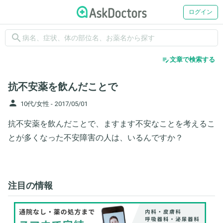
ログイン
search
edit_note
文章で検索する
抗不安薬を飲んだことで
person
10代/女性 -
2017/05/01
抗不安薬を飲んだことで、ますます不安なことを考えるこ
とが多くなった不安障害の人は、いるんですか？
注目の情報