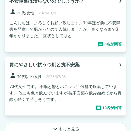
navigate_next
不安障害は治らないのでしょうか？
person
50代/女性
-
2026/01/01
こんにちは よろしくお願い致します。10年ほど前に不安障
害を発症して酷かったので入院しましたが、良くなるまで3
年かかりました。 症状としてはと...
5名が回答
navigate_next
胃にやさしい抗うつ剤と抗不安薬
person
70代以上/女性
-
2026/07/06
70代女性です。 不眠と鬱とパニック症候群で服薬していま
す。 他にも色々飲んでいますが 抗不安薬を飲み始めてから胃
酸が酷くて苦しそうです。...
10名が回答
keyboard_arrow_down
もっと見る