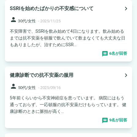
navigate_next
SSRIを始めたばかりの不安感について
person
30代/女性
-
2025/11/25
不安障害で、SSRIを飲み始めて4日になります。飲み始める
までは抗不安薬を頓服で飲んでいて飲まなくても大丈夫な日
もありましたが、治すためにSSR...
6名が回答
navigate_next
健康診断での抗不安薬の服用
person
50代/女性
-
2025/09/16
5年前くらいから不安神経症を患っています。 病院にはもう
通っておらず、一応頓服の抗不安薬だけもらっています。 健
康診断のときに脈拍が高く...
9名が回答