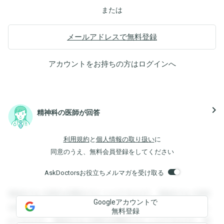
または
メールアドレスで無料登録
アカウントをお持ちの方は
ログイン
へ
navigate_next
精神科の医師が回答
利用規約
と
個人情報の取り扱い
に
同意のうえ、無料会員登録をしてください
AskDoctorsお役立ちメルマガを受け取る
登録すると回答を閲覧することができます。登録すると回答
Googleアカウントで
を閲覧することができます。登録すると回答を閲覧すること
無料登録
ができます。登録すると回答を閲覧することができます。登