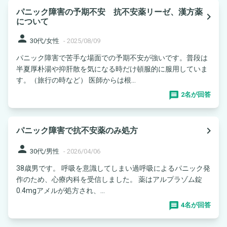
パニック障害の予期不安 抗不安薬リーゼ、漢方薬
navigate_next
について
person
30代/女性
-
2025/08/09
パニック障害で苦手な場面での予期不安が強いです。普段は
半夏厚朴湯や抑肝散を気になる時だけ頓服的に服用していま
す。（旅行の時など） 医師からは根...
2名が回答
navigate_next
パニック障害で抗不安薬のみ処方
person
30代/男性
-
2026/04/06
38歳男です。 呼吸を意識してしまい過呼吸によるパニック発
作のため、心療内科を受信しました。 薬はアルプラゾム錠
0.4mgアメルが処方され、...
4名が回答