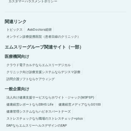
カスタマーハラスメントポリシー
関連リンク
トピックス
AskDoctors総研
オンライン診療提携医院（患者目線のクリニック）
エムスリーグループ関連サイト（一部）
医療機関向け
クラウド電子カルテならエムスリーデジカル
クリニック向け診療支援システムならデジスマ診療
訪問介護ソフトならケアウィング
一般企業向け
法人向け健康支援サービスならホワイト・ジャック(M3PSP)
健康経営レポートならEBHS Life
健康経営メディアならGO100
健康管理システムならハピネスパートナーズ
ストレスチェックなら職場のストレスチェック+plus
EAPならエムスリーヘルスデザインのEAP