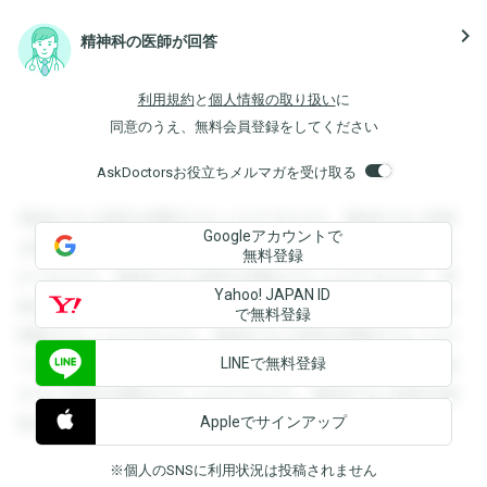
navigate_next
精神科の医師が回答
利用規約
と
個人情報の取り扱い
に
同意のうえ、無料会員登録をしてください
AskDoctorsお役立ちメルマガを受け取る
登録すると回答を閲覧することができます。登録すると回答
Googleアカウントで
を閲覧することができます。登録すると回答を閲覧すること
無料登録
ができます。登録すると回答を閲覧することができます。登
Yahoo! JAPAN ID
録すると回答を閲覧することができます。登録すると回答を
で無料登録
閲覧することができます。登録すると回答を閲覧することが
LINEで無料登録
できます。登録すると回答を閲覧することができます。登録
すると回答を閲覧することができます。登録すると回答を閲
Appleでサインアップ
覧することができます。
※個人のSNSに利用状況は投稿されません