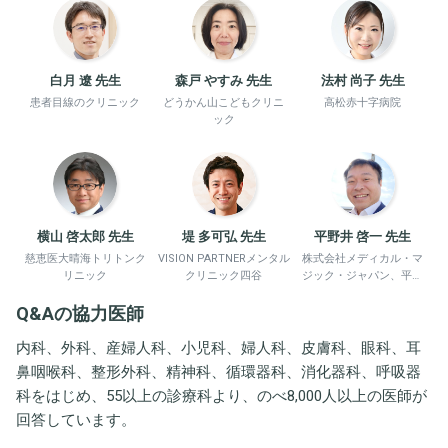
白月 遼 先生
森戸 やすみ 先生
法村 尚子 先生
患者目線のクリニック
どうかん山こどもクリニ
高松赤十字病院
ック
横山 啓太郎 先生
堤 多可弘 先生
平野井 啓一 先生
慈恵医大晴海トリトンク
VISION PARTNERメンタル
株式会社メディカル・マ
リニック
クリニック四谷
ジック・ジャパン、平野
井労働衛生コンサルタン
Q&Aの協力医師
ト事務所
内科、外科、産婦人科、小児科、婦人科、皮膚科、眼科、耳
鼻咽喉科、整形外科、精神科、循環器科、消化器科、呼吸器
科をはじめ、55以上の診療科より、のべ8,000人以上の医師が
回答しています。