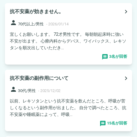
navigate_next
抗不安薬が効きません。
person
70代以上/男性
-
2026/01/14
宜しくお願いします。 72才男性です。 毎朝朝起床時に強い
不安が出ます。 心療内科からデパス、ワイパックス、レキソ
タンを順次出していただき...
3名が回答
navigate_next
抗不安薬の副作用について
person
30代/男性
-
2025/12/02
以前、レキソタンという抗不安薬を飲んだところ、呼吸が苦
しくなるという副作用が出ました。 自分で調べたところ、抗
不安薬や睡眠薬によって、呼吸...
15名が回答