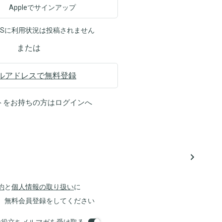
Appleでサインアップ
NSに利用状況は投稿されません
または
ルアドレスで無料登録
トをお持ちの方は
ログイン
へ
navigate_next
約
と
個人情報の取り扱い
に
、無料会員登録をしてください