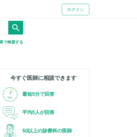
ログイン
search
章で検索する
今すぐ医師に相談できます
最短5分で回答
平均5人が回答
50以上の診療科の医師