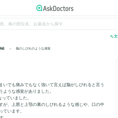
edit_note
文
神経
脳のしびれのような感覚
まいでも痛みでもなく強いて言えば脳がしびれると言う
うような感覚がありました。
なっていました。
すが、上唇と上顎の裏のしびれるような感じや、口の中
っています。
す。