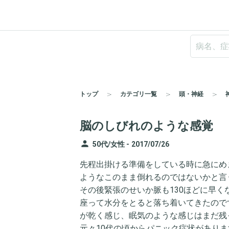
トップ
カテゴリ一覧
頭・神経
脳のしびれのような感覚
person
50代/女性 -
2017/07/26
先程出掛ける準備をしている時に急にめ
ようなこのまま倒れるのではないかと言
その後緊張のせいか脈も130ほどに早く
座って水分をとると落ち着いてきたので
が乾く感じ、眠気のような感じはまだ残
元々10代の頃からパニック症状がありま