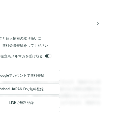
navigate_next
約
と
個人情報の取り扱い
に
、無料会員登録をしてください
orsお役立ちメルマガを受け取る
Googleアカウントで
無料登録
。登録すると回答を閲覧することができます。登録すると回
回答を閲覧することができます。登録すると回答を閲覧する
Yahoo! JAPAN ID
で無料登録
ることができます。登録すると回答を閲覧することができま
ます。登録すると回答を閲覧することができます。登録する
LINEで無料登録