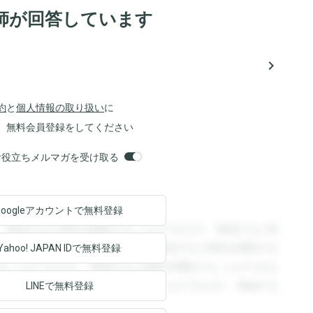
師が回答しています
navigate_next
約
と
個人情報の取り扱い
に
、無料会員登録をしてください
orsお役立ちメルマガを受け取る
Googleアカウントで
無料登録
。登録すると回答を閲覧することができます。登録すると回
回答を閲覧することができます。登録すると回答を閲覧する
Yahoo! JAPAN ID
で無料登録
ることができます。登録すると回答を閲覧することができま
ます。登録すると回答を閲覧することができます。登録する
LINEで無料登録