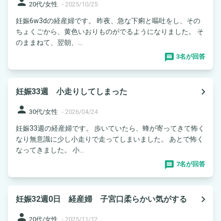
person
20代/女性
-
2025/10/25
妊娠6w3dの経産婦です。 昨夜、急な下痢と嘔吐をし、その
ちょくごから、黄色いおりものがでるようになりました。 そ
のままねて、翌朝、...
3名が回答
navigate_next
妊娠33週 小走りしてしまった
person
30代/女性
-
2026/04/24
妊娠33週の経産婦です。 歩いていたら、蜂が寄ってきて怖く
なり無意識に少し小走りで走ってしまいました。 あとで怖く
なってきました。 小...
7名が回答
navigate_next
妊娠32週0日 経産婦 子宮口柔らかい気がする
person
20代/女性
-
2025/11/12