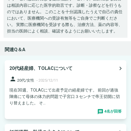
は相談内容に応じた医学的助言です。診断・診察などを行うも
のではありません。 このことを十分認識したうえで自己の責任
において、医療機関への受診有無等をご自身でご判断くださ
い。 実際に医療機関を受診する際も、治療方法、薬の内容等、
担当の医師によく相談、確認するようにお願いいたします。
関連Q＆A
navigate_next
20代経産婦、TOLACについて
person
20代/女性
-
2025/12/11
現在30週、TOLACにて出産予定の経産婦です。 前回が過強
陣痛にて母体の体力的問題で子宮口３センチで帝王切開に切
り替えました。 そ...
4名が回答