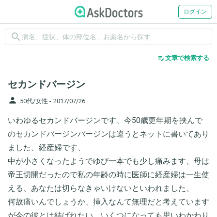
ログイン
search
edit_note
文章で検索する
セカンドバージン
person
50代/女性 -
2017/07/26
いわゆるセカンドバージンです、今50歳更年期を挟んで
のセカンドバージンバージンは違うとネットに書いてあり
ました、経産婦です、
中が小さくなったようでゆび一本でも少し痛みます、母は
帝王切開だったので私の年齢の時に医師に経産婦は一生使
える、あなたは切らなきゃいけないといわれました、
何故痛いんでしょうか、挿入なんて無理だと考えています
が今の彼とは結ばれたい、いくつになっても思いわかわり