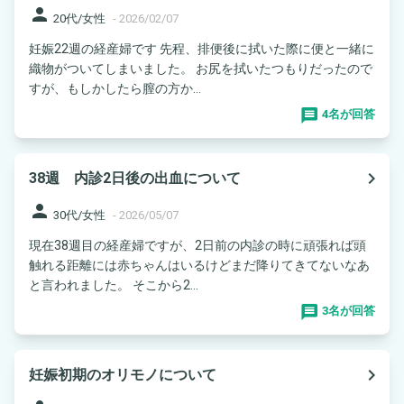
person
20代/女性
-
2026/02/07
妊娠22週の経産婦です 先程、排便後に拭いた際に便と一緒に
織物がついてしまいました。 お尻を拭いたつもりだったので
すが、もしかしたら膣の方か...
4名が回答
navigate_next
38週 内診2日後の出血について
person
30代/女性
-
2026/05/07
現在38週目の経産婦ですが、2日前の内診の時に頑張れば頭
触れる距離には赤ちゃんはいるけどまだ降りてきてないなあ
と言われました。 そこから2...
3名が回答
navigate_next
妊娠初期のオリモノについて