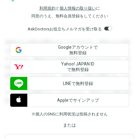
利用規約
と
個人情報の取り扱い
に
同意のうえ、無料会員登録をしてください
AskDoctorsお役立ちメルマガを受け取る
登録すると回答を閲覧することができます。登録すると回答
Googleアカウントで
を閲覧することができます。登録すると回答を閲覧すること
無料登録
ができます。登録すると回答を閲覧することができます。登
Yahoo! JAPAN ID
録すると回答を閲覧することができます。登録すると回答を
で無料登録
閲覧することができます。登録すると回答を閲覧することが
LINEで無料登録
できます。登録すると回答を閲覧することができます。登録
すると回答を閲覧することができます。登録すると回答を閲
Appleでサインアップ
覧することができます。
※個人のSNSに利用状況は投稿されません
または