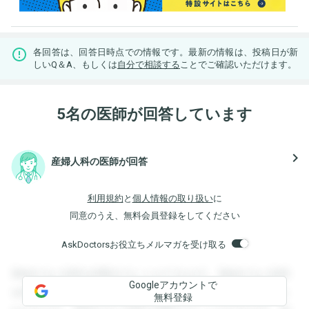
各回答は、回答日時点での情報です。最新の情報は、投稿日が新
しいQ＆A、もしくは
自分で相談する
ことでご確認いただけます。
5名の医師が回答しています
navigate_next
産婦人科の医師が回答
利用規約
と
個人情報の取り扱い
に
同意のうえ、無料会員登録をしてください
AskDoctorsお役立ちメルマガを受け取る
登録すると回答を閲覧することができます。登録すると回答
Googleアカウントで
を閲覧することができます。登録すると回答を閲覧すること
無料登録