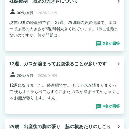
navigate_next
妊娠後期 胎児の大きさについて
person
30代/女性
-
2025/11/19
現在30週の経産婦です。 27週、29週時の妊婦健診で、エコ
ーで胎児の大きさが3週間弱大きく出ています。 特に指摘は
ないのですが、何か問題は...
3名が回答
navigate_next
12週、ガスが溜まってお腹張ることが多いです
person
20代/女性
-
2026/04/09
12週になりました。 経産婦です。 もうガスが溜まりまくっ
て 便もオナラも出てもすぐにまた ガスが溜まってめちゃくち
ゃ お腹が張ります。 すん...
4名が回答
navigate_next
29歳 出産後の胸の張り 脇の横あたりのしこり