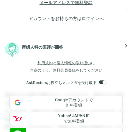
メールアドレスで無料登録
アカウントをお持ちの方は
ログイン
へ
navigate_next
産婦人科の医師が回答
利用規約
と
個人情報の取り扱い
に
同意のうえ、無料会員登録をしてください
AskDoctorsお役立ちメルマガを受け取る
登録すると回答を閲覧することができます。登録すると回答
Googleアカウントで
を閲覧することができます。登録すると回答を閲覧すること
無料登録
ができます。登録すると回答を閲覧することができます。登
Yahoo! JAPAN ID
録すると回答を閲覧することができます。登録すると回答を
で無料登録
閲覧することができます。登録すると回答を閲覧することが