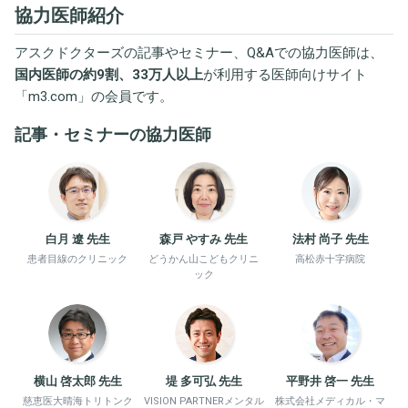
協力医師紹介
アスクドクターズの記事やセミナー、Q&Aでの協力医師は、
国内医師の約9割、33万人以上
が利用する医師向けサイト
「
m3.com
」の会員です。
記事・セミナーの協力医師
白月 遼 先生
森戸 やすみ 先生
法村 尚子 先生
患者目線のクリニック
どうかん山こどもクリニ
高松赤十字病院
ック
横山 啓太郎 先生
堤 多可弘 先生
平野井 啓一 先生
慈恵医大晴海トリトンク
VISION PARTNERメンタル
株式会社メディカル・マ