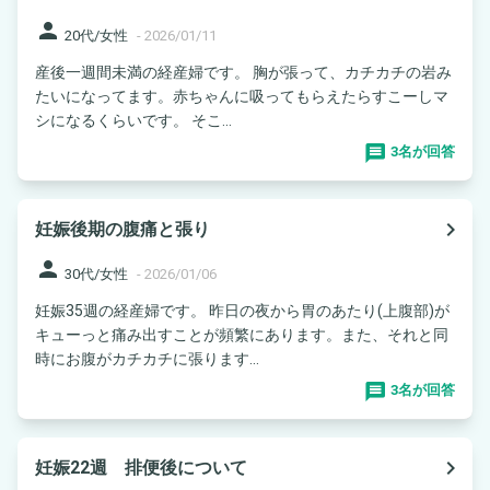
person
20代/女性
-
2026/01/11
産後一週間未満の経産婦です。 胸が張って、カチカチの岩み
たいになってます。赤ちゃんに吸ってもらえたらすこーしマ
シになるくらいです。 そこ...
3名が回答
navigate_next
妊娠後期の腹痛と張り
person
30代/女性
-
2026/01/06
妊娠35週の経産婦です。 昨日の夜から胃のあたり(上腹部)が
キューっと痛み出すことが頻繁にあります。また、それと同
時にお腹がカチカチに張ります...
3名が回答
navigate_next
妊娠22週 排便後について