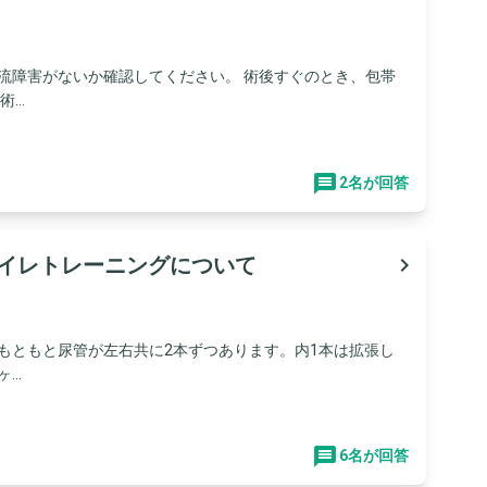
血流障害がないか確認してください。 術後すぐのとき、包帯
..
2名が回答
トイレトレーニングについて
navigate_next
、もともと尿管が左右共に2本ずつあります。内1本は拡張し
..
6名が回答