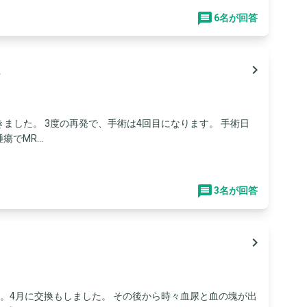
6名が回答
navigate_next
ました。 3度の再発で、手術は4回目になります。 手術日
でMR...
3名が回答
navigate_next
。4月に交換もしました。 その後から時々血尿と血の塊が出