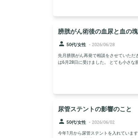
膀胱がん術後の血尿と血の塊
person
-
50代/女性
2026/06/28
先月膀胱がん再発で相談をさせていただき
は6月28日に受けました。 とても小さな腫瘍
尿管ステントの影響のこと
person
-
50代/女性
2026/06/02
今年1月から尿管ステントを入れています