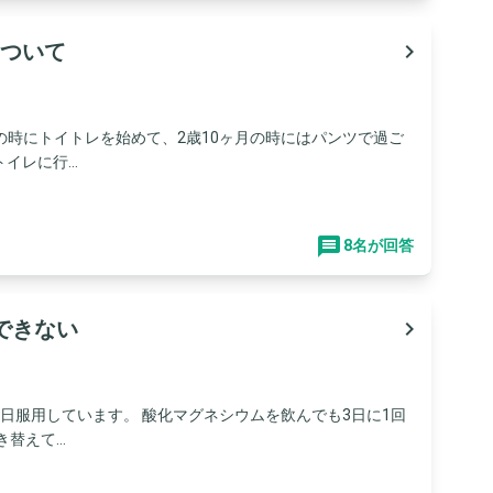
ついて
navigate_next
月の時にトイトレを始めて、2歳10ヶ月の時にはパンツで過ご
レに行...
8名が回答
できない
navigate_next
日服用しています。 酸化マグネシウムを飲んでも3日に1回
えて...