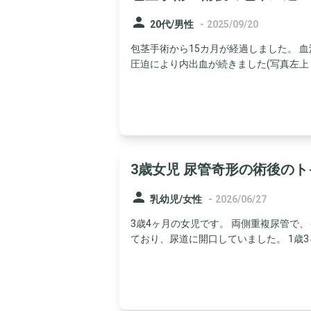
person
-
20代/男性
2025/09/20
包茎手術から15カ月が経過しました。 
圧迫により内出血が続きました(写真左上 術.
3歳女児 尿管奇形の術後の
person
-
乳幼児/女性
2026/06/27
3歳4ヶ月の女児です。 両側重複尿管で
ており、尿道に開口していました。 1歳3ヶ.