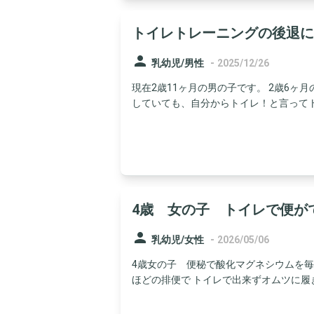
トイレトレーニングの後退に
person
-
乳幼児/男性
2025/12/26
現在2歳11ヶ月の男の子です。 2歳6ヶ
していても、自分からトイレ！と言ってトイ
4歳 女の子 トイレで便が
person
-
乳幼児/女性
2026/05/06
4歳女の子 便秘で酸化マグネシウムを毎
ほどの排便で トイレで出来ずオムツに履き替