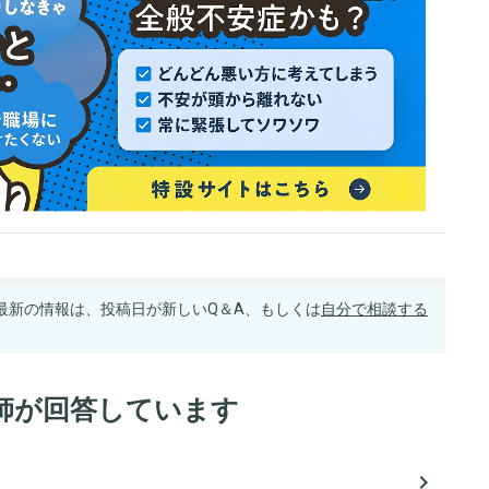
最新の情報は、投稿日が新しいQ＆A、もしくは
自分で相談する
師が回答しています
navigate_next