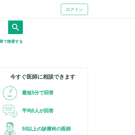
ログイン
search
章で検索する
今すぐ医師に相談できます
最短5分で回答
平均5人が回答
50以上の診療科の医師