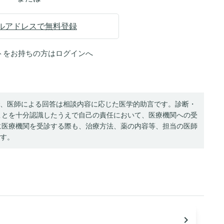
ルアドレスで無料登録
トをお持ちの方は
ログイン
へ
、医師による回答は相談内容に応じた医学的助言です。診断・
ことを十分認識したうえで自己の責任において、医療機関への受
に医療機関を受診する際も、治療方法、薬の内容等、担当の医師
す。
navigate_next