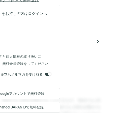
トをお持ちの方は
ログイン
へ
navigate_next
約
と
個人情報の取り扱い
に
、無料会員登録をしてください
orsお役立ちメルマガを受け取る
Googleアカウントで
無料登録
。登録すると回答を閲覧することができます。登録すると回
回答を閲覧することができます。登録すると回答を閲覧する
Yahoo! JAPAN ID
で無料登録