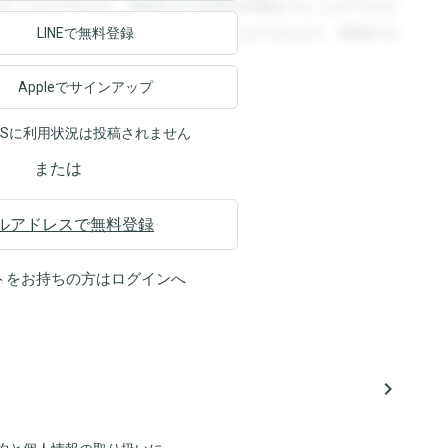
ることができます。登録すると回答を閲覧することができま
ます。登録すると回答を閲覧することができます。登録する
LINEで無料登録
Appleでサインアップ
NSに利用状況は投稿されません
または
ルアドレスで無料登録
トをお持ちの方は
ログイン
へ
navigate_next