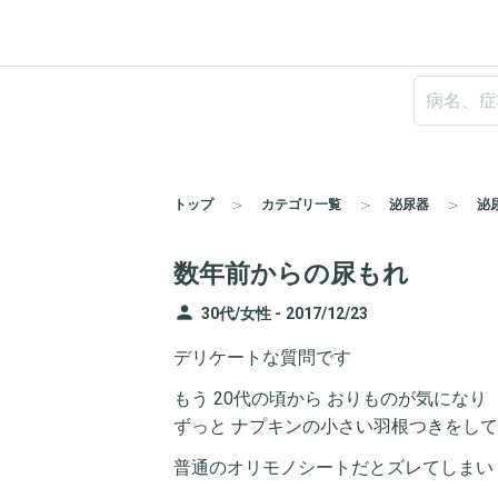
トップ
カテゴリ一覧
泌尿器
泌
数年前からの尿もれ
person
30代/女性 -
2017/12/23
デリケートな質問です
もう 20代の頃から おりものが気になり
ずっと ナプキンの小さい羽根つきをし
普通のオリモノシートだとズレてしまい 