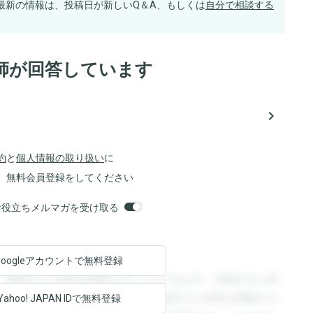
最新の情報は、投稿日が新しいQ＆A、もしくは
自分で相談する
師が回答しています
navigate_next
約
と
個人情報の取り扱い
に
、無料会員登録をしてください
orsお役立ちメルマガを受け取る
Googleアカウントで
無料登録
。登録すると回答を閲覧することができます。登録すると回
回答を閲覧することができます。登録すると回答を閲覧する
Yahoo! JAPAN ID
で無料登録