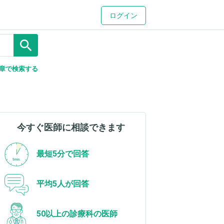
ログイン
search
章で検索する
今すぐ医師に相談できます
最短5分で回答
平均5人が回答
50以上の診療科の医師