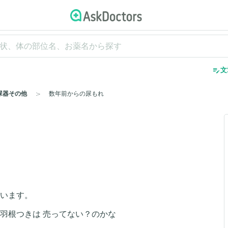
edit_note
文
尿器その他
数年前からの尿もれ
ています。
羽根つきは 売ってない？のかな