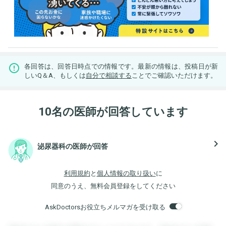
各回答は、回答日時点での情報です。最新の情報は、投稿日が新
しいQ＆A、もしくは
自分で相談する
ことでご確認いただけます。
10名の医師が回答しています
navigate_next
泌尿器科の医師が回答
利用規約
と
個人情報の取り扱い
に
同意のうえ、無料会員登録をしてください
AskDoctorsお役立ちメルマガを受け取る