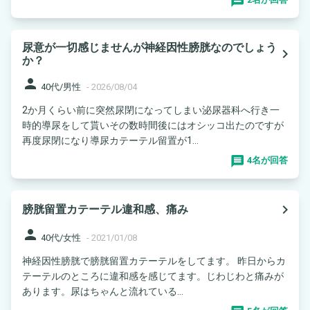
尿意が一切感じませんが神経因性膀胱なのでしょう
navigate_next
か？
person
40代/男性
-
2026/08/04
2か月くらい前に突然尿閉になってしまい泌尿器科へ行き一
時的導尿をして貰いその数時間後にはオシッコ出たのですが
再度尿閉になり導尿カテーテル留置が1...
4名が回答
navigate_next
膀胱留置カテーテル違和感、痛み
person
40代/女性
-
2021/01/08
神経因性膀胱で膀胱留置カテーテルをしてます。 昨日からカ
テーテルのところに違和感を感じてます。じわじわと痛みが
あります。尿はちゃんと流れている...