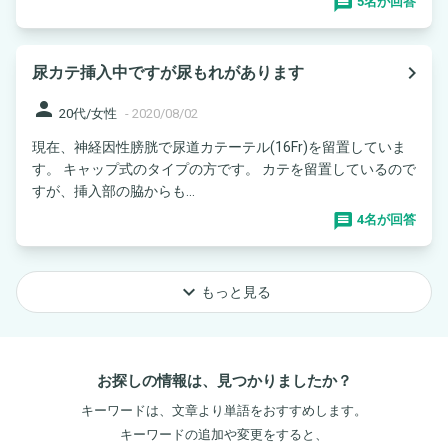
5名が回答
navigate_next
尿カテ挿入中ですが尿もれがあります
person
20代/女性
-
2020/08/02
現在、神経因性膀胱で尿道カテーテル(16Fr)を留置していま
す。 キャップ式のタイプの方です。 カテを留置しているので
すが、挿入部の脇からも...
4名が回答
keyboard_arrow_down
もっと見る
お探しの情報は、見つかりましたか？
キーワードは、文章より単語をおすすめします。
キーワードの追加や変更をすると、