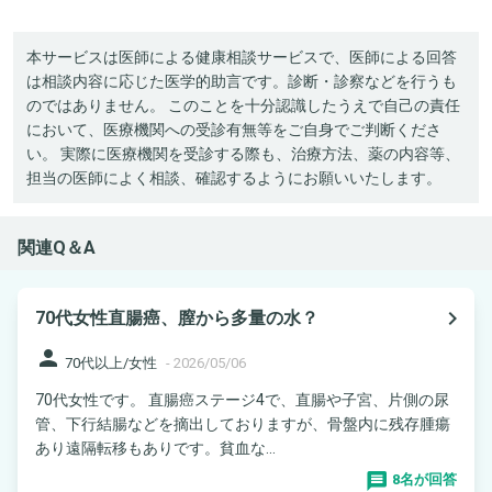
本サービスは医師による健康相談サービスで、医師による回答
は相談内容に応じた医学的助言です。診断・診察などを行うも
のではありません。 このことを十分認識したうえで自己の責任
において、医療機関への受診有無等をご自身でご判断くださ
い。 実際に医療機関を受診する際も、治療方法、薬の内容等、
担当の医師によく相談、確認するようにお願いいたします。
関連Q＆A
navigate_next
70代女性直腸癌、膣から多量の水？
person
70代以上/女性
-
2026/05/06
70代女性です。 直腸癌ステージ4で、直腸や子宮、片側の尿
管、下行結腸などを摘出しておりますが、骨盤内に残存腫瘍
あり遠隔転移もありです。貧血な...
8名が回答