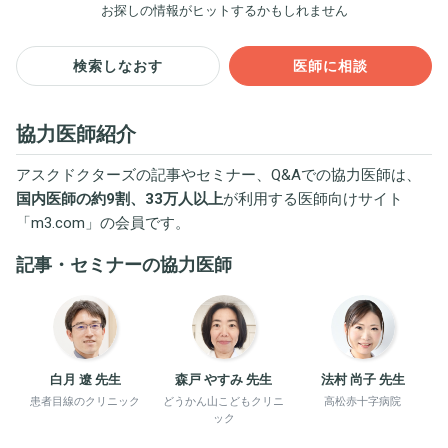
お探しの情報がヒットするかもしれません
検索しなおす
医師に相談
協力医師紹介
アスクドクターズの記事やセミナー、Q&Aでの協力医師は、
国内医師の約9割、33万人以上
が利用する医師向けサイト
「
m3.com
」の会員です。
記事・セミナーの協力医師
白月 遼 先生
森戸 やすみ 先生
法村 尚子 先生
患者目線のクリニック
どうかん山こどもクリニ
高松赤十字病院
ック