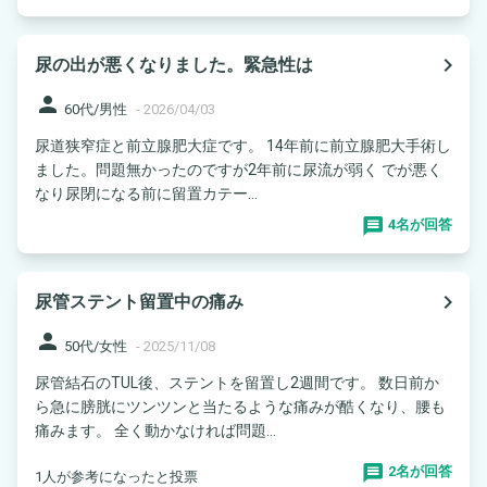
navigate_next
尿の出が悪くなりました。緊急性は
person
60代/男性
-
2026/04/03
尿道狭窄症と前立腺肥大症です。 14年前に前立腺肥大手術し
ました。問題無かったのですが2年前に尿流が弱く でが悪く
なり尿閉になる前に留置カテー...
4名が回答
navigate_next
尿管ステント留置中の痛み
person
50代/女性
-
2025/11/08
尿管結石のTUL後、ステントを留置し2週間です。 数日前か
ら急に膀胱にツンツンと当たるような痛みが酷くなり、腰も
痛みます。 全く動かなければ問題...
2名が回答
1人が参考になったと投票