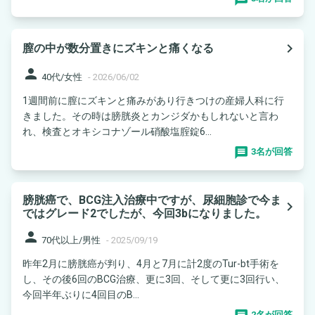
navigate_next
膣の中が数分置きにズキンと痛くなる
person
40代/女性
-
2026/06/02
1週間前に膣にズキンと痛みがあり行きつけの産婦人科に行
きました。その時は膀胱炎とカンジダかもしれないと言わ
れ、検査とオキシコナゾール硝酸塩腟錠6...
3名が回答
膀胱癌で、BCG注入治療中ですが、尿細胞診で今ま
navigate_next
ではグレード2でしたが、今回3bになりました。
person
70代以上/男性
-
2025/09/19
昨年2月に膀胱癌が判り、4月と7月に計2度のTur-bt手術を
し、その後6回のBCG治療、更に3回、そして更に3回行い、
今回半年ぶりに4回目のB...
2名が回答