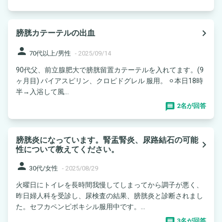
navigate_next
膀胱カテーテルの出血
person
70代以上/男性
-
2025/09/14
90代父、前立腺肥大で膀胱留置カテーテルを入れてます。(9
ヶ月目) パイアスピリン、クロピドグレル 服用。 ⚪︎本日18時
半→入浴して風...
2名が回答
膀胱炎になっています。腎盂腎炎、尿路結石の可能
navigate_next
性について教えてください。
person
30代/女性
-
2025/08/29
火曜日にトイレを長時間我慢してしまってから調子が悪く、
昨日婦人科を受診し、尿検査の結果、膀胱炎と診断されまし
た。セフカペンピボキシル服用中です。...
3名が回答