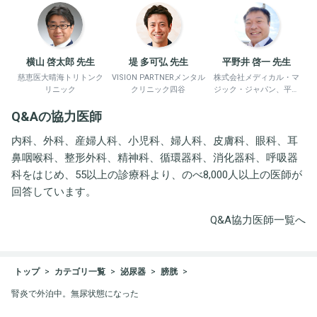
横山 啓太郎 先生
堤 多可弘 先生
平野井 啓一 先生
慈恵医大晴海トリトンク
VISION PARTNERメンタル
株式会社メディカル・マ
リニック
クリニック四谷
ジック・ジャパン、平野
井労働衛生コンサルタン
Q&Aの協力医師
ト事務所
内科、外科、産婦人科、小児科、婦人科、皮膚科、眼科、耳
鼻咽喉科、整形外科、精神科、循環器科、消化器科、呼吸器
科をはじめ、55以上の診療科より、のべ8,000人以上の医師が
回答しています。
Q&A協力医師一覧へ
トップ
カテゴリ一覧
泌尿器
膀胱
腎炎で外泊中。無尿状態になった