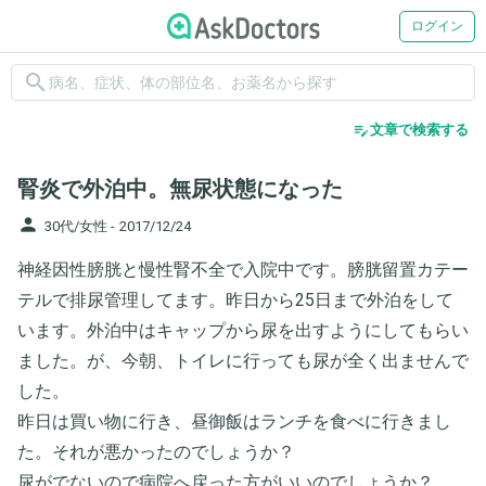
ログイン
search
edit_note
文章で検索する
腎炎で外泊中。無尿状態になった
person
30代/女性 -
2017/12/24
神経因性膀胱と慢性腎不全で入院中です。膀胱留置カテー
テルで排尿管理してます。昨日から25日まで外泊をして
います。外泊中はキャップから尿を出すようにしてもらい
ました。が、今朝、トイレに行っても尿が全く出ませんで
した。
昨日は買い物に行き、昼御飯はランチを食べに行きまし
た。それが悪かったのでしょうか？
尿がでないので病院へ戻った方がいいのでしょうか？