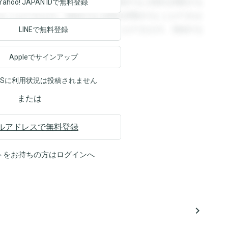
回答を閲覧することができます。登録すると回答を閲覧する
Yahoo! JAPAN ID
で無料登録
ることができます。登録すると回答を閲覧することができま
ます。登録すると回答を閲覧することができます。登録する
LINEで無料登録
Appleでサインアップ
NSに利用状況は投稿されません
または
ルアドレスで無料登録
トをお持ちの方は
ログイン
へ
navigate_next