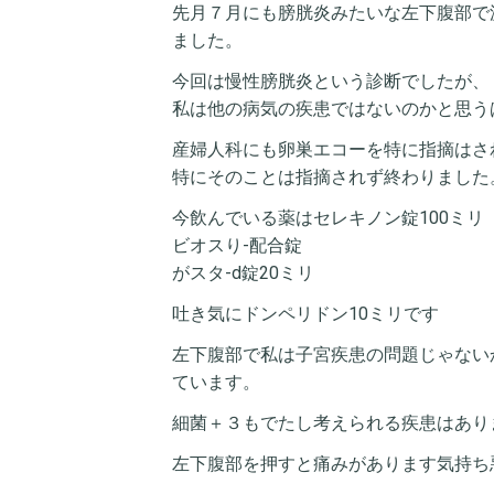
先月７月にも膀胱炎みたいな左下腹部で
ました。
今回は慢性膀胱炎という診断でしたが、
私は他の病気の疾患ではないのかと思う
産婦人科にも卵巣エコーを特に指摘はさ
特にそのことは指摘されず終わりました
今飲んでいる薬はセレキノン錠100ミリ
ビオスり-配合錠
がスタ-d錠20ミリ
吐き気にドンペリドン10ミリです
左下腹部で私は子宮疾患の問題じゃない
ています。
細菌＋３もでたし考えられる疾患はあり
左下腹部を押すと痛みがあります気持ち