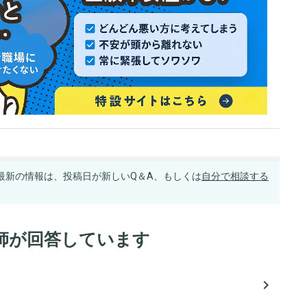
最新の情報は、投稿日が新しいQ＆A、もしくは
自分で相談する
師が回答しています
navigate_next