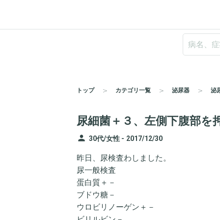
トップ
カテゴリ一覧
泌尿器
泌
尿細菌＋３、左側下腹部を
person
30代/女性 -
2017/12/30
昨日、尿検査わしました。
尿一般検査
蛋白質＋－
ブドウ糖－
ウロビリノーゲン＋－
ビリルビン－