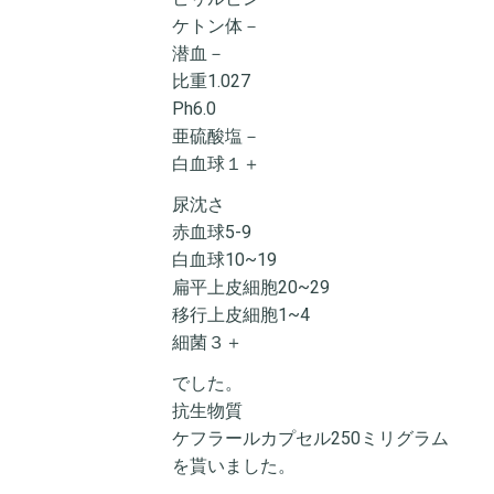
ケトン体－
潜血－
比重1.027
Ph6.0
亜硫酸塩－
白血球１＋
尿沈さ
赤血球5-9
白血球10~19
扁平上皮細胞20~29
移行上皮細胞1~4
細菌３＋
でした。
抗生物質
ケフラールカプセル250ミリグラム
を貰いました。