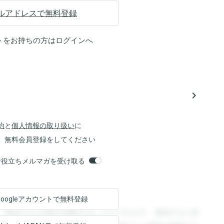
ルアドレスで無料登録
トをお持ちの方は
ログイン
へ
navigate_next
約
と
個人情報の取り扱い
に
、無料会員登録をしてください
orsお役立ちメルマガを受け取る
Googleアカウントで
無料登録
。登録すると回答を閲覧することができます。登録すると回