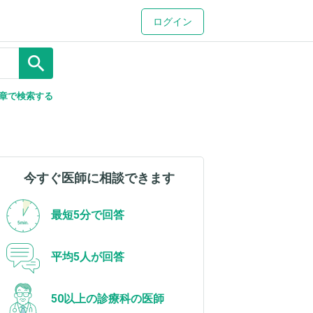
ログイン
search
章で検索する
今すぐ医師に相談できます
最短5分で回答
平均5人が回答
50以上の診療科の医師