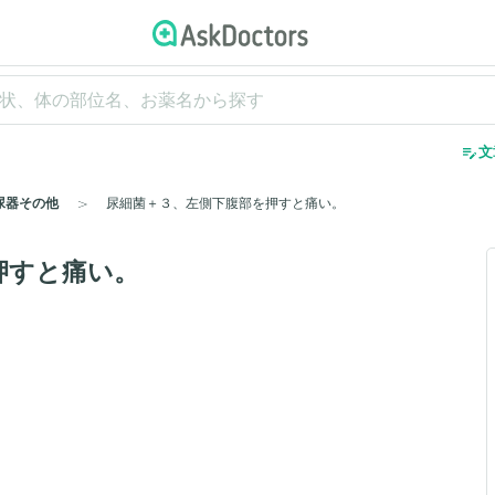
edit_note
文
尿器その他
尿細菌＋３、左側下腹部を押すと痛い。
押すと痛い。