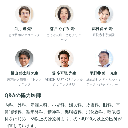
白月 遼 先生
森戸 やすみ 先生
法村 尚子 先生
患者目線のクリニック
どうかん山こどもクリニ
高松赤十字病院
ック
横山 啓太郎 先生
堤 多可弘 先生
平野井 啓一 先生
慈恵医大晴海トリトンク
VISION PARTNERメンタル
株式会社メディカル・マ
リニック
クリニック四谷
ジック・ジャパン、平野
井労働衛生コンサルタン
Q&Aの協力医師
ト事務所
内科、外科、産婦人科、小児科、婦人科、皮膚科、眼科、耳
鼻咽喉科、整形外科、精神科、循環器科、消化器科、呼吸器
科をはじめ、55以上の診療科より、のべ8,000人以上の医師が
回答しています。