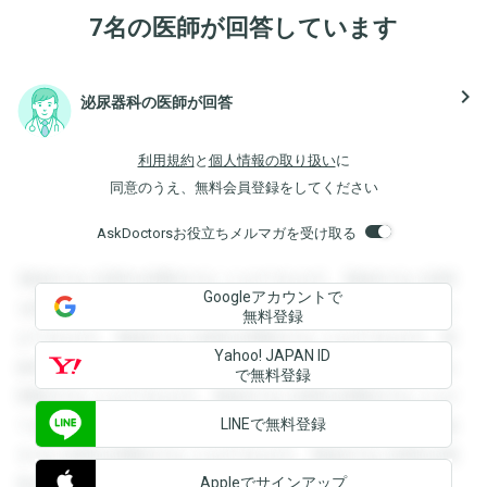
7名の医師が回答しています
navigate_next
泌尿器科の医師が回答
利用規約
と
個人情報の取り扱い
に
同意のうえ、無料会員登録をしてください
AskDoctorsお役立ちメルマガを受け取る
登録すると回答を閲覧することができます。登録すると回答
Googleアカウントで
を閲覧することができます。登録すると回答を閲覧すること
無料登録
ができます。登録すると回答を閲覧することができます。登
Yahoo! JAPAN ID
録すると回答を閲覧することができます。登録すると回答を
で無料登録
閲覧することができます。登録すると回答を閲覧することが
LINEで無料登録
できます。登録すると回答を閲覧することができます。登録
すると回答を閲覧することができます。登録すると回答を閲
Appleでサインアップ
覧することができます。