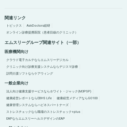
関連リンク
トピックス
AskDoctors総研
オンライン診療提携医院（患者目線のクリニック）
エムスリーグループ関連サイト（一部）
医療機関向け
クラウド電子カルテならエムスリーデジカル
クリニック向け診療支援システムならデジスマ診療
訪問介護ソフトならケアウィング
一般企業向け
法人向け健康支援サービスならホワイト・ジャック(M3PSP)
健康経営レポートならEBHS Life
健康経営メディアならGO100
健康管理システムならハピネスパートナーズ
ストレスチェックなら職場のストレスチェック+plus
EAPならエムスリーヘルスデザインのEAP