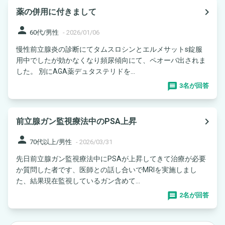
navigate_next
薬の併用に付きまして
person
60代/男性
-
2026/01/06
慢性前立腺炎の診断にてタムスロシンとエルメサットs錠服
用中でしたが効かなくなり頻尿傾向にて、ペオーバ出されま
した。 別にAGA薬デュタステリドを...
3名が回答
navigate_next
前立腺ガン監視療法中のPSA上昇
person
70代以上/男性
-
2026/03/31
先日前立腺ガン監視療法中にPSAが上昇してきて治療が必要
か質問した者です、医師との話し合いでMRIを実施しまし
た、結果現在監視しているガン含めて...
2名が回答