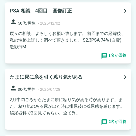
navigate_next
PSA 相談 4回目 画像訂正
person
50代/男性
-
2025/12/02
度々の相談、よろしくお願い致します。 前回までの経緯後、
私の性格上詳しく調べて頂きました。 S2.3PSA 74% (自費)
造影剤M...
1名が回答
navigate_next
たまに尿に糸を引く粘り気がある
person
30代/男性
-
2026/04/28
2月中旬ごろからたまに尿に粘り気がある時があります。ま
た、粘り気のある尿が出た時は排尿後に残尿感を感じます。
泌尿器科で2回見てもらい、全て異...
2名が回答