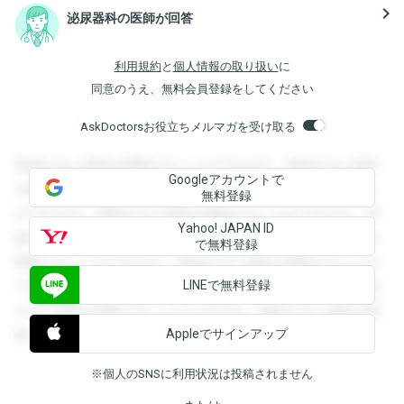
navigate_next
泌尿器科の医師が回答
利用規約
と
個人情報の取り扱い
に
同意のうえ、無料会員登録をしてください
AskDoctorsお役立ちメルマガを受け取る
登録すると回答を閲覧することができます。登録すると回答
Googleアカウントで
を閲覧することができます。登録すると回答を閲覧すること
無料登録
ができます。登録すると回答を閲覧することができます。登
Yahoo! JAPAN ID
録すると回答を閲覧することができます。登録すると回答を
で無料登録
閲覧することができます。登録すると回答を閲覧することが
LINEで無料登録
できます。登録すると回答を閲覧することができます。登録
すると回答を閲覧することができます。登録すると回答を閲
Appleでサインアップ
覧することができます。
※個人のSNSに利用状況は投稿されません