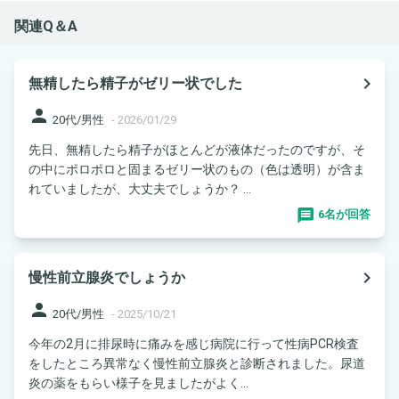
関連Q＆A
navigate_next
無精したら精子がゼリー状でした
person
20代/男性
-
2026/01/29
先日、無精したら精子がほとんどが液体だったのですが、そ
の中にポロポロと固まるゼリー状のもの（色は透明）が含ま
れていましたが、大丈夫でしょうか？ ...
6名が回答
navigate_next
慢性前立腺炎でしょうか
person
20代/男性
-
2025/10/21
今年の2月に排尿時に痛みを感じ病院に行って性病PCR検査
をしたところ異常なく慢性前立腺炎と診断されました。尿道
炎の薬をもらい様子を見ましたがよく...