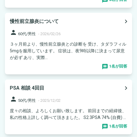
navigate_next
慢性前立腺炎について
person
60代/男性
-
2026/02/26
３ヶ月前より、慢性前立腺炎との診断を 受け、タダラフィル
5mgを服用しています。 症状は、夜9時以降に決まって尿意
が必ず あり、実際...
1名が回答
navigate_next
PSA 相談 4回目
person
50代/男性
-
2025/12/02
度々の相談、よろしくお願い致します。 前回までの経緯後、
私の性格上詳しく調べて頂きました。 S2.3PSA 74% (自費) ...
1名が回答