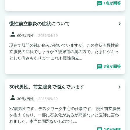
1名が回答
navigate_next
慢性前立腺炎の症状について
person
60代/男性
-
2026/04/19
現在で肛門の鈍い痛みが続いていますが、この症状も慢性前
立腺炎の症状でしょうか？後尿道の奥の方で、たまにヅキっ
とした痛みもあります これも慢性前立...
3名が回答
navigate_next
30代男性、前立腺炎で悩んでいます
person
30代/男性
-
2025/09/29
37歳男性です。デスクワーク中心の仕事です。 慢性前立腺炎
を抱えており、一部に石灰化があるが問題ないと医師に言わ
れました。本当に問題ないものでし...
2名が回答