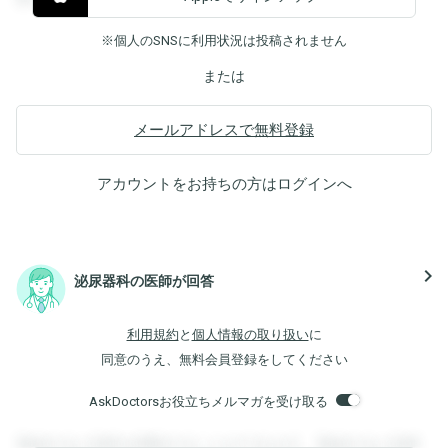
※個人のSNSに利用状況は投稿されません
または
メールアドレスで無料登録
アカウントをお持ちの方は
ログイン
へ
navigate_next
泌尿器科の医師が回答
利用規約
と
個人情報の取り扱い
に
同意のうえ、無料会員登録をしてください
AskDoctorsお役立ちメルマガを受け取る
登録すると回答を閲覧することができます。登録すると回答