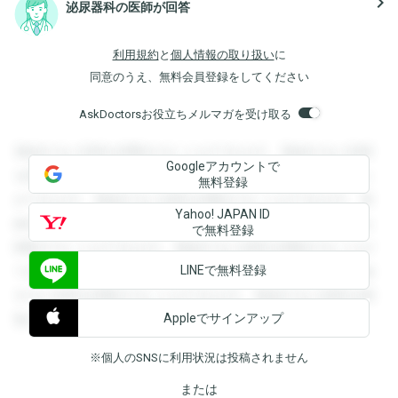
navigate_next
泌尿器科の医師が回答
利用規約
と
個人情報の取り扱い
に
同意のうえ、無料会員登録をしてください
AskDoctorsお役立ちメルマガを受け取る
登録すると回答を閲覧することができます。登録すると回答
Googleアカウントで
を閲覧することができます。登録すると回答を閲覧すること
無料登録
ができます。登録すると回答を閲覧することができます。登
Yahoo! JAPAN ID
録すると回答を閲覧することができます。登録すると回答を
で無料登録
閲覧することができます。登録すると回答を閲覧することが
LINEで無料登録
できます。登録すると回答を閲覧することができます。登録
すると回答を閲覧することができます。登録すると回答を閲
Appleでサインアップ
覧することができます。
※個人のSNSに利用状況は投稿されません
または