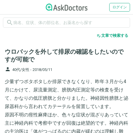
ログイン
search
edit_note
文章で検索する
ウロバックを外して排尿の確認をしたいので
すが可能で
person
40代/女性 -
2018/05/11
少量ずつポタポタしか排尿できなくなり、昨年３月から4
月にかけて、尿流量測定、膀胱内圧測定等の検査を受け
て、かなりの低圧膀胱と分かりました。神経因性膀胱と泌
尿器科から言われてカテーテルを留置しています。
原因不明の痙性麻痺ほか、色々な症状が混ざりあっていて
主に神経内科で考察中ですが回復は絶望的です。神経内科
の主治医は「体がつっぱるのに内蔵が緩むのは理解し難