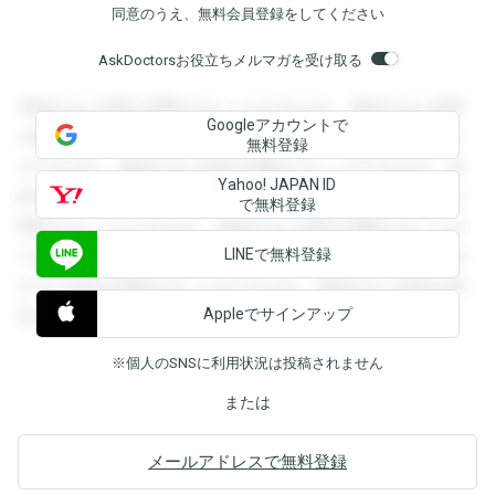
同意のうえ、無料会員登録をしてください
AskDoctorsお役立ちメルマガを受け取る
登録すると回答を閲覧することができます。登録すると回答
Googleアカウントで
を閲覧することができます。登録すると回答を閲覧すること
無料登録
ができます。登録すると回答を閲覧することができます。登
Yahoo! JAPAN ID
録すると回答を閲覧することができます。登録すると回答を
で無料登録
閲覧することができます。登録すると回答を閲覧することが
LINEで無料登録
できます。登録すると回答を閲覧することができます。登録
すると回答を閲覧することができます。登録すると回答を閲
Appleでサインアップ
覧することができます。
※個人のSNSに利用状況は投稿されません
または
メールアドレスで無料登録