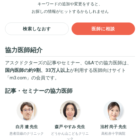
キーワードの追加や変更をすると、
お探しの情報がヒットするかもしれません
検索しなおす
医師に相談
協力医師紹介
アスクドクターズの記事やセミナー、Q&Aでの協力医師は、
国内医師の約9割、33万人以上
が利用する医師向けサイト
「
m3.com
」の会員です。
記事・セミナーの協力医師
白月 遼 先生
森戸 やすみ 先生
法村 尚子 先生
患者目線のクリニック
どうかん山こどもクリニ
高松赤十字病院
ック