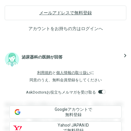
メールアドレスで無料登録
アカウントをお持ちの方は
ログイン
へ
navigate_next
泌尿器科の医師が回答
利用規約
と
個人情報の取り扱い
に
同意のうえ、無料会員登録をしてください
AskDoctorsお役立ちメルマガを受け取る
登録すると回答を閲覧することができます。登録すると回答
Googleアカウントで
を閲覧することができます。登録すると回答を閲覧すること
無料登録
ができます。登録すると回答を閲覧することができます。登
Yahoo! JAPAN ID
録すると回答を閲覧することができます。登録すると回答を
で無料登録