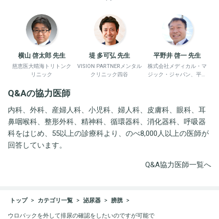
横山 啓太郎 先生
堤 多可弘 先生
平野井 啓一 先生
慈恵医大晴海トリトンク
VISION PARTNERメンタル
株式会社メディカル・マ
リニック
クリニック四谷
ジック・ジャパン、平野
井労働衛生コンサルタン
Q&Aの協力医師
ト事務所
内科、外科、産婦人科、小児科、婦人科、皮膚科、眼科、耳
鼻咽喉科、整形外科、精神科、循環器科、消化器科、呼吸器
科をはじめ、55以上の診療科より、のべ8,000人以上の医師が
回答しています。
Q&A協力医師一覧へ
トップ
カテゴリ一覧
泌尿器
膀胱
ウロバックを外して排尿の確認をしたいのですが可能で