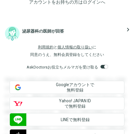
アカウントをお持ちの方は
ログイン
へ
navigate_next
泌尿器科の医師が回答
利用規約
と
個人情報の取り扱い
に
同意のうえ、無料会員登録をしてください
AskDoctorsお役立ちメルマガを受け取る
登録すると回答を閲覧することができます。登録すると回答
Googleアカウントで
を閲覧することができます。登録すると回答を閲覧すること
無料登録
ができます。登録すると回答を閲覧することができます。登
Yahoo! JAPAN ID
録すると回答を閲覧することができます。登録すると回答を
で無料登録
閲覧することができます。登録すると回答を閲覧することが
LINEで無料登録
できます。登録すると回答を閲覧することができます。登録
すると回答を閲覧することができます。登録すると回答を閲