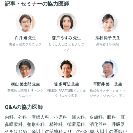
記事・セミナーの協力医師
白月 遼 先生
森戸 やすみ 先生
法村 尚子 先生
患者目線のクリニック
どうかん山こどもクリニ
高松赤十字病院
ック
横山 啓太郎 先生
堤 多可弘 先生
平野井 啓一 先生
慈恵医大晴海トリトンク
VISION PARTNERメンタル
株式会社メディカル・マ
リニック
クリニック四谷
ジック・ジャパン、平野
井労働衛生コンサルタン
Q&Aの協力医師
ト事務所
内科、外科、産婦人科、小児科、婦人科、皮膚科、眼科、耳
鼻咽喉科、整形外科、精神科、循環器科、消化器科、呼吸器
科をはじめ、55以上の診療科より、のべ8,000人以上の医師が