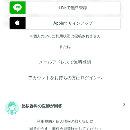
閲覧することができます。登録すると回答を閲覧することが
LINEで無料登録
できます。登録すると回答を閲覧することができます。登録
すると回答を閲覧することができます。登録すると回答を閲
Appleでサインアップ
覧することができます。
※個人のSNSに利用状況は投稿されません
または
メールアドレスで無料登録
アカウントをお持ちの方は
ログイン
へ
navigate_next
泌尿器科の医師が回答
利用規約
と
個人情報の取り扱い
に
同意のうえ、無料会員登録をしてください