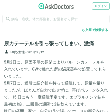
ログイン
search
edit_note
文章で検索する
尿カテーテルを引っ張ってしまい、激痛
person
50代/女性 -
2018/05/12
5月2日に、原因不明の尿閉によりバルーンカテーテルを
入れています。GWで離れた所の泌尿器科で処置してもら
いました。
5月7日に、近所に紹介状を持って通院して、尿量を量り
ましたが、ほとんど自力で出せずに、再びバルーンを入れ
て、15 日にもう一度通院予定です。エブラルチン？錠を
最初は1錠、二回目の通院で2錠飲んでいます。
昨日の昼間、家で、自分の足で誤ってホースの部分をひっ