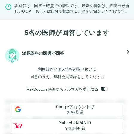
各回答は、回答日時点での情報です。最新の情報は、投稿日が新
しいQ＆A、もしくは
自分で相談する
ことでご確認いただけます。
5名の医師が回答しています
navigate_next
泌尿器科の医師が回答
利用規約
と
個人情報の取り扱い
に
同意のうえ、無料会員登録をしてください
AskDoctorsお役立ちメルマガを受け取る
登録すると回答を閲覧することができます。登録すると回答
Googleアカウントで
を閲覧することができます。登録すると回答を閲覧すること
無料登録
ができます。登録すると回答を閲覧することができます。登
Yahoo! JAPAN ID
録すると回答を閲覧することができます。登録すると回答を
で無料登録