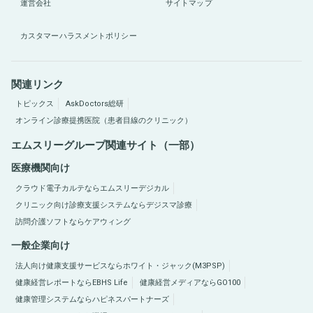
運営会社
サイトマップ
カスタマーハラスメントポリシー
関連リンク
トピックス
AskDoctors総研
オンライン診療提携医院（患者目線のクリニック）
エムスリーグループ関連サイト（一部）
医療機関向け
クラウド電子カルテならエムスリーデジカル
クリニック向け診療支援システムならデジスマ診療
訪問介護ソフトならケアウィング
一般企業向け
法人向け健康支援サービスならホワイト・ジャック(M3PSP)
健康経営レポートならEBHS Life
健康経営メディアならGO100
健康管理システムならハピネスパートナーズ