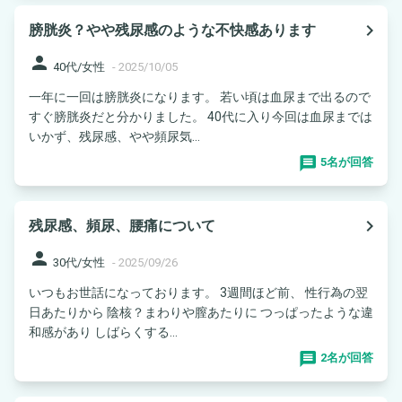
navigate_next
膀胱炎？やや残尿感のような不快感あります
person
40代/女性
-
2025/10/05
一年に一回は膀胱炎になります。 若い頃は血尿まで出るので
すぐ膀胱炎だと分かりました。 40代に入り今回は血尿までは
いかず、残尿感、やや頻尿気...
5名が回答
navigate_next
残尿感、頻尿、腰痛について
person
30代/女性
-
2025/09/26
いつもお世話になっております。 3週間ほど前、 性行為の翌
日あたりから 陰核？まわりや膣あたりに つっぱったような違
和感があり しばらくする...
2名が回答