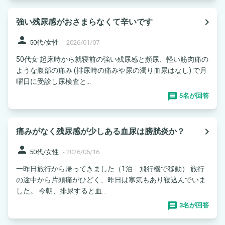
navigate_next
強い残尿感がおさまらなくて辛いです
person
50代/女性
-
2026/01/07
50代女 起床時から就寝前の強い残尿感と頻尿、軽い筋肉痛の
ような腹部の痛み (排尿時の痛みや尿の濁り血尿はなし) で月
曜日に受診し尿検査と...
5名が回答
navigate_next
痛みがなく残尿感が少しある血尿は膀胱炎か？
person
50代/女性
-
2026/06/16
一昨日旅行から帰ってきました（1泊 飛行機で移動） 旅行
の途中から片頭痛がひどく、昨日は寒気もあり寝込んでいま
した。 今朝、排尿すると血...
3名が回答