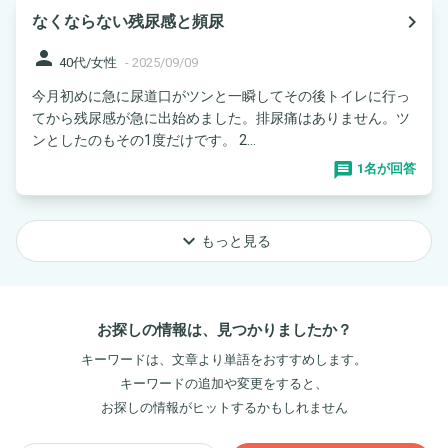
navigate_next
なくならない残尿感と頻尿
person
40代/女性
-
2025/09/09
今月初めに急に尿道口がツンと一瞬してその後トイレに行っ
てから残尿感が急に出始めました。排尿痛はありません。ツ
ンとしたのもその1度だけです。 2...
1名が回答
keyboard_arrow_down
もっと見る
お探しの情報は、見つかりましたか？
キーワードは、文章より単語をおすすめします。
キーワードの追加や変更をすると、
お探しの情報がヒットするかもしれません