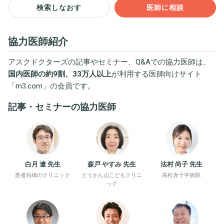
検索しなおす
医師に相談
協力医師紹介
アスクドクターズの記事やセミナー、Q&Aでの協力医師は、
国内医師の約9割、33万人以上
が利用する医師向けサイト
「
m3.com
」の会員です。
記事・セミナーの協力医師
白月 遼 先生
森戸 やすみ 先生
法村 尚子 先生
患者目線のクリニック
どうかん山こどもクリニ
高松赤十字病院
ック