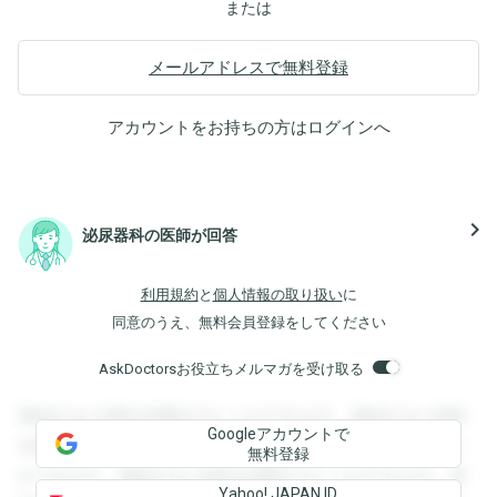
または
メールアドレスで無料登録
アカウントをお持ちの方は
ログイン
へ
navigate_next
泌尿器科の医師が回答
利用規約
と
個人情報の取り扱い
に
同意のうえ、無料会員登録をしてください
AskDoctorsお役立ちメルマガを受け取る
登録すると回答を閲覧することができます。登録すると回答
Googleアカウントで
を閲覧することができます。登録すると回答を閲覧すること
無料登録
ができます。登録すると回答を閲覧することができます。登
Yahoo! JAPAN ID