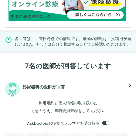
各回答は、回答日時点での情報です。最新の情報は、投稿日が新
しいQ＆A、もしくは
自分で相談する
ことでご確認いただけます。
7名の医師が回答しています
navigate_next
泌尿器科の医師が回答
利用規約
と
個人情報の取り扱い
に
同意のうえ、無料会員登録をしてください
AskDoctorsお役立ちメルマガを受け取る