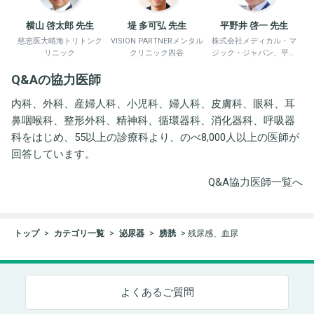
横山 啓太郎 先生
堤 多可弘 先生
平野井 啓一 先生
慈恵医大晴海トリトンク
VISION PARTNERメンタル
株式会社メディカル・マ
リニック
クリニック四谷
ジック・ジャパン、平野
井労働衛生コンサルタン
Q&Aの協力医師
ト事務所
内科、外科、産婦人科、小児科、婦人科、皮膚科、眼科、耳
鼻咽喉科、整形外科、精神科、循環器科、消化器科、呼吸器
科をはじめ、55以上の診療科より、のべ8,000人以上の医師が
回答しています。
Q&A協力医師一覧へ
トップ
カテゴリ一覧
泌尿器
膀胱
残尿感、血尿
よくあるご質問