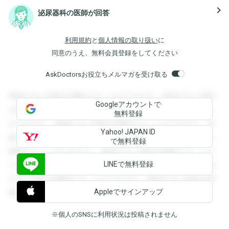
navigate_next
泌尿器科の医師が回答
利用規約
と
個人情報の取り扱い
に
同意のうえ、無料会員登録をしてください
AskDoctorsお役立ちメルマガを受け取る
登録すると回答を閲覧することができます。登録すると回答
Googleアカウントで
を閲覧することができます。登録すると回答を閲覧すること
無料登録
ができます。登録すると回答を閲覧することができます。登
Yahoo! JAPAN ID
録すると回答を閲覧することができます。登録すると回答を
で無料登録
閲覧することができます。登録すると回答を閲覧することが
LINEで無料登録
できます。登録すると回答を閲覧することができます。登録
すると回答を閲覧することができます。登録すると回答を閲
Appleでサインアップ
覧することができます。
※個人のSNSに利用状況は投稿されません