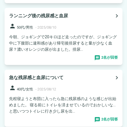
navigate_next
ランニング後の残尿感と血尿
person
50代/男性
-
2025/08/10
今朝、ジョギングで20キロほど走ったのですが、ジョギング
中に下腹部に違和感があり帰宅後排尿すると量が少なく血
尿？濃いオレンジの尿が出ました。排尿...
2名が回答
navigate_next
急な残尿感と血尿について
person
40代/女性
-
2025/08/12
先程寝ようと布団に入ったら急に残尿感のような感じが出始
めました。 寝る前にトイレを済ませているのでおかしいな…
と思いつつトイレに行き少し尿を出...
2名が回答