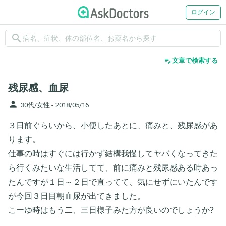
ログイン
search
edit_note
文章で検索する
残尿感、血尿
person
30代/女性 -
2018/05/16
３日前ぐらいから、小便したあとに、痛みと、残尿感があ
ります。
仕事の時はすぐには行かず結構我慢してヤバくなってきた
ら行くみたいな生活してて、前に痛みと残尿感ある時あっ
たんですが１日～２日で直ってて、気にせずにいたんです
が今回３日目朝血尿が出てきました。
こーゆ時はもう二、三日様子みた方が良いのでしょうか?