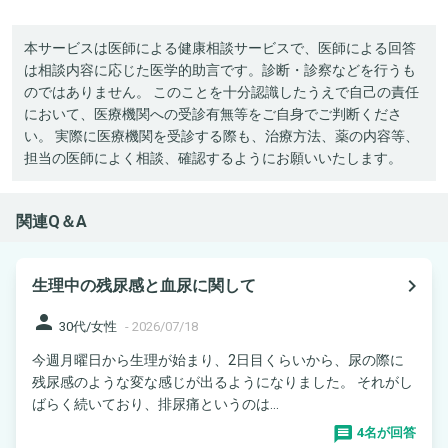
本サービスは医師による健康相談サービスで、医師による回答
は相談内容に応じた医学的助言です。診断・診察などを行うも
のではありません。 このことを十分認識したうえで自己の責任
において、医療機関への受診有無等をご自身でご判断くださ
い。 実際に医療機関を受診する際も、治療方法、薬の内容等、
担当の医師によく相談、確認するようにお願いいたします。
関連Q＆A
navigate_next
生理中の残尿感と血尿に関して
person
30代/女性
-
2026/07/18
今週月曜日から生理が始まり、2日目くらいから、尿の際に
残尿感のような変な感じが出るようになりました。 それがし
ばらく続いており、排尿痛というのは...
4名が回答