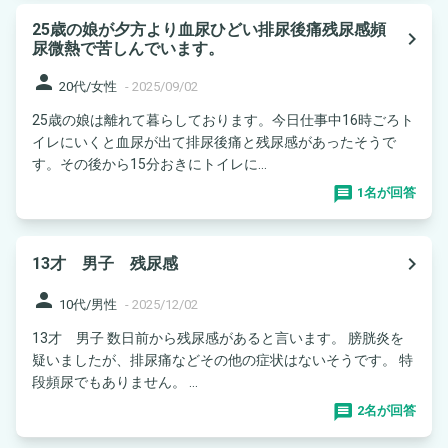
25歳の娘が夕方より血尿ひどい排尿後痛残尿感頻
navigate_next
尿微熱で苦しんでいます。
person
20代/女性
-
2025/09/02
25歳の娘は離れて暮らしております。今日仕事中16時ごろト
イレにいくと血尿が出て排尿後痛と残尿感があったそうで
す。その後から15分おきにトイレに...
1名が回答
navigate_next
13才 男子 残尿感
person
10代/男性
-
2025/12/02
13才 男子 数日前から残尿感があると言います。 膀胱炎を
疑いましたが、排尿痛などその他の症状はないそうです。 特
段頻尿でもありません。 ...
2名が回答