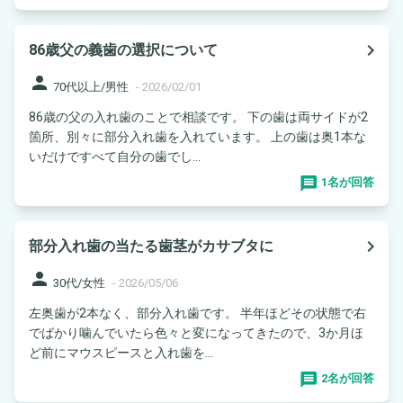
navigate_next
86歳父の義歯の選択について
person
70代以上/男性
-
2026/02/01
86歳の父の入れ歯のことで相談です。 下の歯は両サイドが2
箇所、別々に部分入れ歯を入れています。 上の歯は奥1本な
いだけですべて自分の歯でし...
1名が回答
navigate_next
部分入れ歯の当たる歯茎がカサブタに
person
30代/女性
-
2026/05/06
左奥歯が2本なく、部分入れ歯です。 半年ほどその状態で右
でばかり噛んでいたら色々と変になってきたので、3か月ほ
ど前にマウスピースと入れ歯を...
2名が回答