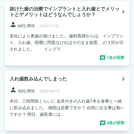
抜けた歯の治療でインプラントと入れ歯とでメリッ
navigate_next
トとデメリットはどうなんでしょうか？
person
60代/男性
-
2025/11/12
老化により奥歯が抜けました。 歯科医師からは、インプラン
ト、入れ歯、咀嚼に問題なければそのまま放置、 の３択が示
されました。 インプラ...
1名が回答
navigate_next
入れ歯飲み込んでしまった
person
50代/男性
-
2026/04/15
本日、三時間前くらいに 金具付きの入れ歯1本を食事と一緒
に飲み込みました。 病院は必要ですか？ 自然に出る事は無い
ですか？ 明日、歯医者には...
3名が回答