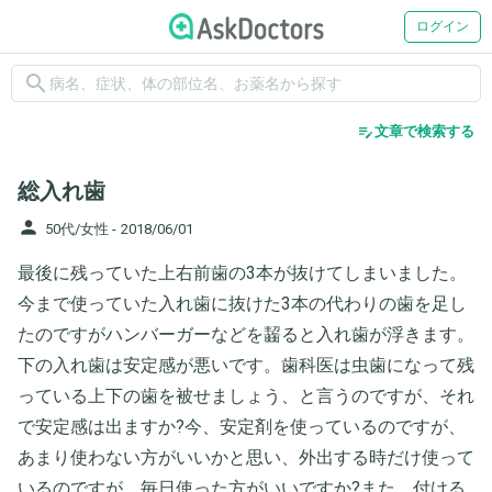
ログイン
search
edit_note
文章で検索する
総入れ歯
person
50代/女性 -
2018/06/01
最後に残っていた上右前歯の3本が抜けてしまいました。
今まで使っていた入れ歯に抜けた3本の代わりの歯を足し
たのですがハンバーガーなどを齧ると入れ歯が浮きます。
下の入れ歯は安定感が悪いです。歯科医は虫歯になって残
っている上下の歯を被せましょう、と言うのですが、それ
で安定感は出ますか?今、安定剤を使っているのですが、
あまり使わない方がいいかと思い、外出する時だけ使って
いるのですが、毎日使った方がいいですか?また、付ける