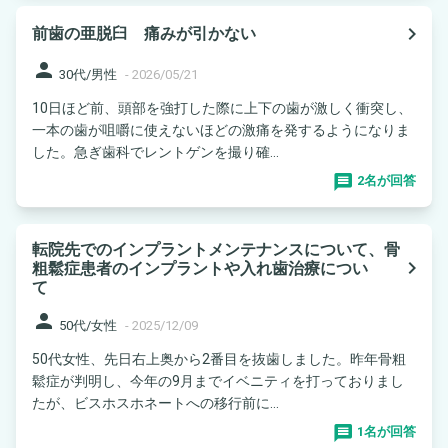
navigate_next
前歯の亜脱臼 痛みが引かない
person
30代/男性
-
2026/05/21
10日ほど前、頭部を強打した際に上下の歯が激しく衝突し、
一本の歯が咀嚼に使えないほどの激痛を発するようになりま
した。急ぎ歯科でレントゲンを撮り確...
2名が回答
転院先でのインプラントメンテナンスについて、骨
navigate_next
粗鬆症患者のインプラントや入れ歯治療につい
て
person
50代/女性
-
2025/12/09
50代女性、先日右上奥から2番目を抜歯しました。昨年骨粗
鬆症が判明し、今年の9月までイベニティを打っておりまし
たが、ビスホスホネートへの移行前に...
1名が回答