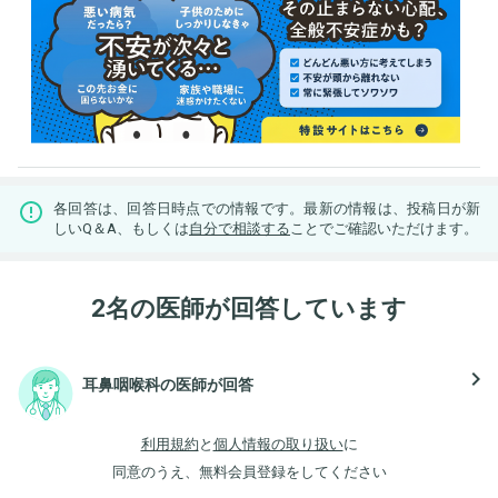
各回答は、回答日時点での情報です。最新の情報は、投稿日が新
しいQ＆A、もしくは
自分で相談する
ことでご確認いただけます。
2名の医師が回答しています
navigate_next
耳鼻咽喉科の医師が回答
利用規約
と
個人情報の取り扱い
に
同意のうえ、無料会員登録をしてください