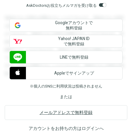
AskDoctorsお役立ちメルマガを受け取る
登録すると回答を閲覧することができます。登録すると回答
Googleアカウントで
を閲覧することができます。登録すると回答を閲覧すること
無料登録
ができます。登録すると回答を閲覧することができます。登
Yahoo! JAPAN ID
録すると回答を閲覧することができます。登録すると回答を
で無料登録
閲覧することができます。登録すると回答を閲覧することが
LINEで無料登録
できます。登録すると回答を閲覧することができます。登録
すると回答を閲覧することができます。登録すると回答を閲
Appleでサインアップ
覧することができます。
※個人のSNSに利用状況は投稿されません
または
メールアドレスで無料登録
アカウントをお持ちの方は
ログイン
へ