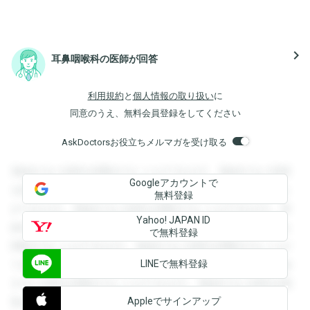
navigate_next
耳鼻咽喉科の医師が回答
利用規約
と
個人情報の取り扱い
に
同意のうえ、無料会員登録をしてください
AskDoctorsお役立ちメルマガを受け取る
登録すると回答を閲覧することができます。登録すると回答
Googleアカウントで
を閲覧することができます。登録すると回答を閲覧すること
無料登録
ができます。登録すると回答を閲覧することができます。登
Yahoo! JAPAN ID
録すると回答を閲覧することができます。登録すると回答を
で無料登録
閲覧することができます。登録すると回答を閲覧することが
LINEで無料登録
できます。登録すると回答を閲覧することができます。登録
すると回答を閲覧することができます。登録すると回答を閲
Appleでサインアップ
覧することができます。