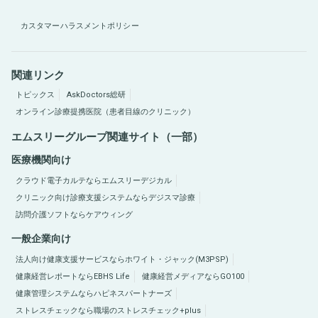
カスタマーハラスメントポリシー
関連リンク
トピックス
AskDoctors総研
オンライン診療提携医院（患者目線のクリニック）
エムスリーグループ関連サイト（一部）
医療機関向け
クラウド電子カルテならエムスリーデジカル
クリニック向け診療支援システムならデジスマ診療
訪問介護ソフトならケアウィング
一般企業向け
法人向け健康支援サービスならホワイト・ジャック(M3PSP)
健康経営レポートならEBHS Life
健康経営メディアならGO100
健康管理システムならハピネスパートナーズ
ストレスチェックなら職場のストレスチェック+plus