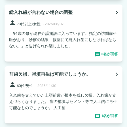
navigate_next
総入れ歯が合わない場合の調整
person
70代以上/女性
-
2026/06/07
94歳の母が現在介護施設に入っています。指定の訪問歯科
医がおり、診察の結果「抜歯にて総入れ歯にしなければなら
ない。」と告げられ作製しました。 ...
3名が回答
navigate_next
前歯欠損、補填再生は可能でしょうか。
person
60代/男性
-
2025/11/30
入れ歯を支えていた上顎前歯が根本を残し欠損。入れ歯が支
えづらくなりました。 歯の補填はセメント等で人工的に再生
可能なものでしょうか。 人工補...
1名が回答