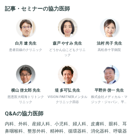
記事・セミナーの協力医師
白月 遼 先生
森戸 やすみ 先生
法村 尚子 先生
患者目線のクリニック
どうかん山こどもクリニ
高松赤十字病院
ック
横山 啓太郎 先生
堤 多可弘 先生
平野井 啓一 先生
慈恵医大晴海トリトンク
VISION PARTNERメンタル
株式会社メディカル・マ
リニック
クリニック四谷
ジック・ジャパン、平野
井労働衛生コンサルタン
Q&Aの協力医師
ト事務所
内科、外科、産婦人科、小児科、婦人科、皮膚科、眼科、耳
鼻咽喉科、整形外科、精神科、循環器科、消化器科、呼吸器