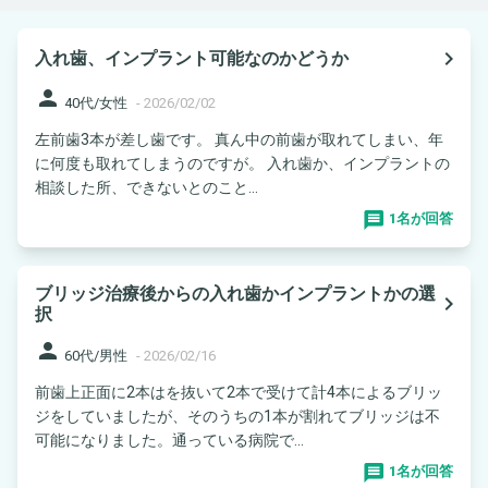
navigate_next
入れ歯、インプラント可能なのかどうか
person
40代/女性
-
2026/02/02
左前歯3本が差し歯です。 真ん中の前歯が取れてしまい、年
に何度も取れてしまうのですが。 入れ歯か、インプラントの
相談した所、できないとのこと...
1名が回答
ブリッジ治療後からの入れ歯かインプラントかの選
navigate_next
択
person
60代/男性
-
2026/02/16
前歯上正面に2本はを抜いて2本で受けて計4本によるブリッ
ジをしていましたが、そのうちの1本が割れてブリッジは不
可能になりました。通っている病院で...
1名が回答