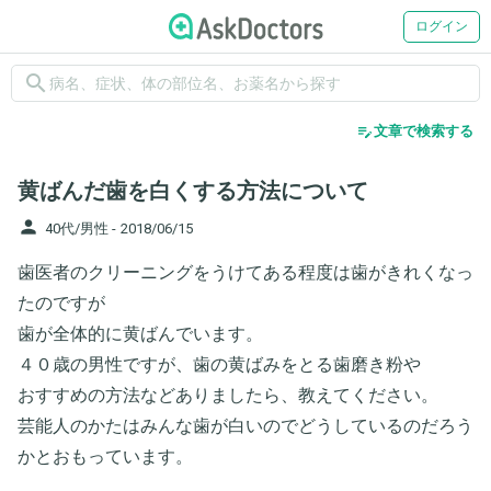
ログイン
search
edit_note
文章で検索する
黄ばんだ歯を白くする方法について
person
40代/男性 -
2018/06/15
歯医者のクリーニングをうけてある程度は歯がきれくなっ
たのですが
歯が全体的に黄ばんでいます。
４０歳の男性ですが、歯の黄ばみをとる歯磨き粉や
おすすめの方法などありましたら、教えてください。
芸能人のかたはみんな歯が白いのでどうしているのだろう
かとおもっています。