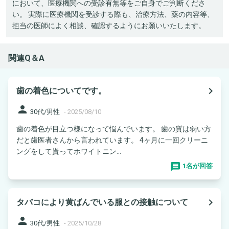
において、医療機関への受診有無等をご自身でご判断くださ
い。 実際に医療機関を受診する際も、治療方法、薬の内容等、
担当の医師によく相談、確認するようにお願いいたします。
関連Q＆A
navigate_next
歯の着色についてです。
person
30代/男性
-
2025/08/10
歯の着色が目立つ様になって悩んでいます。 歯の質は弱い方
だと歯医者さんから言われています。 4ヶ月に一回クリーニ
ングをして貰ってホワイトニン...
1名が回答
navigate_next
タバコにより黄ばんでいる服との接触について
person
30代/男性
-
2025/10/28