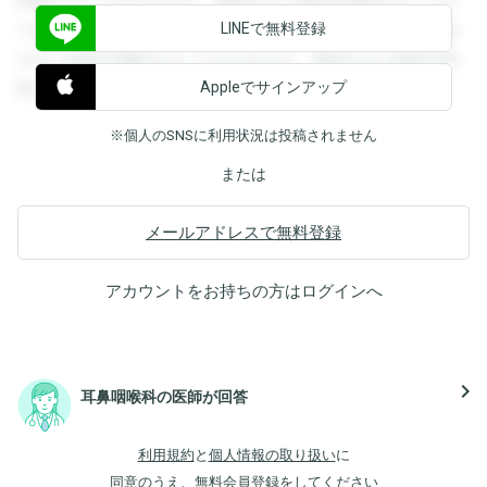
閲覧することができます。登録すると回答を閲覧することが
LINEで無料登録
できます。登録すると回答を閲覧することができます。登録
すると回答を閲覧することができます。登録すると回答を閲
Appleでサインアップ
覧することができます。
※個人のSNSに利用状況は投稿されません
または
メールアドレスで無料登録
アカウントをお持ちの方は
ログイン
へ
navigate_next
耳鼻咽喉科の医師が回答
利用規約
と
個人情報の取り扱い
に
同意のうえ、無料会員登録をしてください