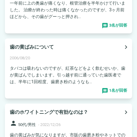
一年前に上の奥歯が痛くなり、根管治療を半年かけて行いま
した。 治療が終わった時は痛くなかったのですが、3ヶ月前
ほどから、その歯がグーっと押され...
3名が回答
navigate_next
歯の黄ばみについて
2006/08/20
タバコは吸わないのですが、紅茶などをよく飲むせいか、歯
が黄ばんでしまいます。引っ越す前に通っていた歯医者で
は、半年に1回程度、歯磨き粉のようなも...
1名が回答
navigate_next
歯のホワイトニングで有効なのは？
person
50代/男性
-
2022/12/26
歯の黄ばみが気になりますが、市販の歯磨き粉やネットでの