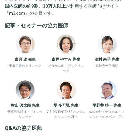
国内医師の約9割、33万人以上
が利用する医師向けサイト
「
m3.com
」の会員です。
記事・セミナーの協力医師
白月 遼 先生
森戸 やすみ 先生
法村 尚子 先生
患者目線のクリニック
どうかん山こどもクリニ
高松赤十字病院
ック
横山 啓太郎 先生
堤 多可弘 先生
平野井 啓一 先生
慈恵医大晴海トリトンク
VISION PARTNERメンタル
株式会社メディカル・マ
リニック
クリニック四谷
ジック・ジャパン、平野
井労働衛生コンサルタン
Q&Aの協力医師
ト事務所