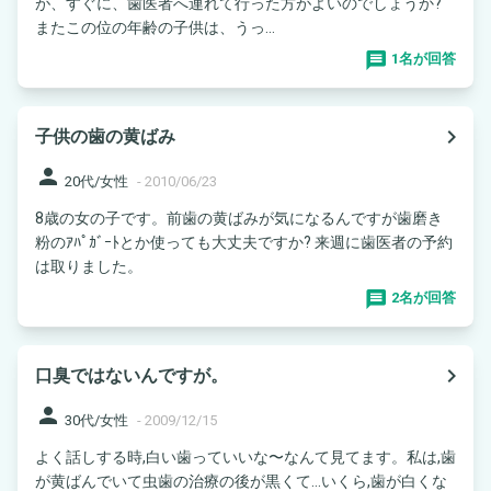
が、すぐに、歯医者へ連れて行った方がよいのでしょうか?
またこの位の年齢の子供は、うっ...
1名が回答
navigate_next
子供の歯の黄ばみ
person
20代/女性
-
2010/06/23
8歳の女の子です。前歯の黄ばみが気になるんですが歯磨き
粉のｱﾊﾟｶﾞｰﾄとか使っても大丈夫ですか? 来週に歯医者の予約
は取りました。
2名が回答
navigate_next
口臭ではないんですが。
person
30代/女性
-
2009/12/15
よく話しする時,白い歯っていいな〜なんて見てます。私は,歯
が黄ばんでいて虫歯の治療の後が黒くて…いくら,歯が白くな