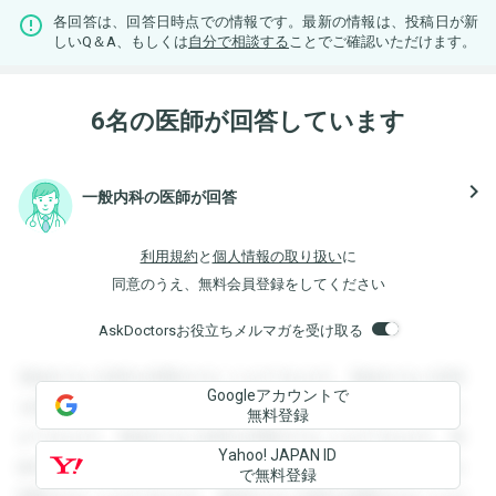
各回答は、回答日時点での情報です。最新の情報は、投稿日が新
しいQ＆A、もしくは
自分で相談する
ことでご確認いただけます。
6名の医師が回答しています
navigate_next
一般内科の医師が回答
利用規約
と
個人情報の取り扱い
に
同意のうえ、無料会員登録をしてください
AskDoctorsお役立ちメルマガを受け取る
登録すると回答を閲覧することができます。登録すると回答
Googleアカウントで
を閲覧することができます。登録すると回答を閲覧すること
無料登録
ができます。登録すると回答を閲覧することができます。登
Yahoo! JAPAN ID
録すると回答を閲覧することができます。登録すると回答を
で無料登録