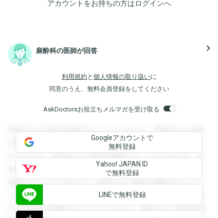
アカウントをお持ちの方は
ログイン
へ
navigate_next
麻酔科の医師が回答
利用規約
と
個人情報の取り扱い
に
同意のうえ、無料会員登録をしてください
AskDoctorsお役立ちメルマガを受け取る
登録すると回答を閲覧することができます。登録すると回答
Googleアカウントで
を閲覧することができます。登録すると回答を閲覧すること
無料登録
ができます。登録すると回答を閲覧することができます。登
Yahoo! JAPAN ID
録すると回答を閲覧することができます。登録すると回答を
で無料登録
閲覧することができます。登録すると回答を閲覧することが
LINEで無料登録
できます。登録すると回答を閲覧することができます。登録
すると回答を閲覧することができます。登録すると回答を閲