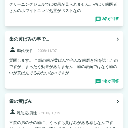
クリーニングジェルでは効果が見られません。やはり歯医者
さんのホワイトニング処置がベストなの...
2名が回答
navigate_next
歯の黄ばみの事で…
person
50代/男性
-
2008/11/07
質問します。 全部の歯が黄ばんで色んな歯磨き粉を試したの
ですが、まったく効果がありません。歯の表面ではなく歯の
中が黄ばんでるみたいなのですが…...
1名が回答
navigate_next
歯の黄ばみ
person
乳幼児/男性
-
2013/03/19
三歳の男の子の歯に、うっすら黄ばみがある感じなんです