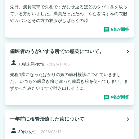
先日、満員電車で失礼ですがむせ返るほどのタバコ臭を放っ
ている方がいました。満員だったため、やむを得ず私の衣服
やカバンとその方の衣服がしばらくの時...
6名が回答
navigate_next
歯医者のうがいする所での感染について。
person
10歳未満/女性
-
2025/11/05
先程4歳になったばかりの娘の歯科検診につれていきまし
た。 いつもの歯磨き粉と違った歯磨き粉を使ってしまい、ま
ずかったみたいですぐ吐き出しそうに...
6名が回答
navigate_next
一年前に根管治療した歯について
person
30代/女性
-
2026/03/12