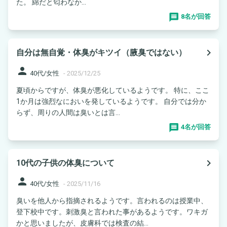
た。 綿だと匂わなか...
8名が回答
navigate_next
自分は無自覚・体臭がキツイ（腋臭ではない）
person
40代/女性
-
2025/12/25
夏頃からですが、体臭が悪化しているようです。 特に、ここ
1か月は強烈なにおいを発しているようです。 自分では分か
らず、周りの人間は臭いとは言...
4名が回答
navigate_next
10代の子供の体臭について
person
40代/女性
-
2025/11/16
臭いを他人から指摘されるようです。言われるのは授業中、
登下校中です。刺激臭と言われた事があるようです。ワキガ
かと思いましたが、皮膚科では検査の結...