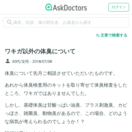
ログイン
search
edit_note
文章で検索する
ワキガ以外の体臭について
person
30代/女性 -
2018/07/08
体臭について先月ご相談させていただいたものです。
あれから体臭検査用のキットを取り寄せて体臭検査をした
ところ、ワキガではありませんでした。
しかし、基礎体臭は甘酸っぱい油臭、プラス刺激臭、カビ
っぽさ、雑菌臭、動物臭があるので、この場合、どのよう
な病気が考えられるのでしょうか！？