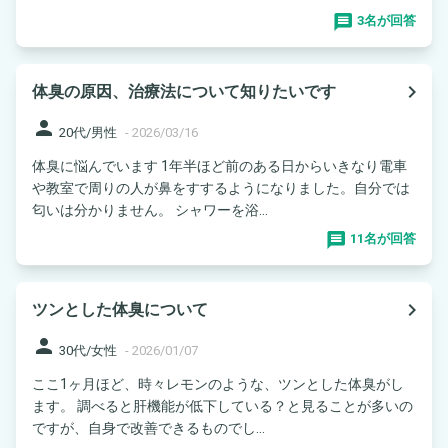
3名が回答
navigate_next
体臭の原因、治療法について知りたいです
person
20代/男性
-
2026/03/16
体臭に悩んでいます 1年半ほど前のある日からいきなり電車
や教室で周りの人が鼻をすするようになりました。自分では
匂いは分かりません。 シャワーを浴...
11名が回答
navigate_next
ツンとした体臭について
person
30代/女性
-
2026/01/07
ここ1ヶ月ほど、時々レモンのような、ツンとした体臭がし
ます。 調べると肝機能が低下している？と見ることが多いの
ですが、自身で改善できるものでし...