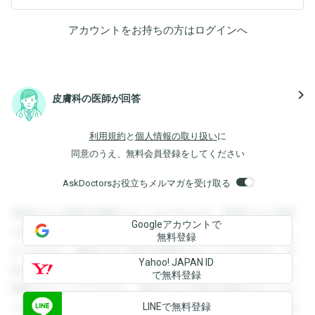
アカウントをお持ちの方は
ログイン
へ
navigate_next
皮膚科の医師が回答
利用規約
と
個人情報の取り扱い
に
同意のうえ、無料会員登録をしてください
AskDoctorsお役立ちメルマガを受け取る
登録すると回答を閲覧することができます。登録すると回答
Googleアカウントで
を閲覧することができます。登録すると回答を閲覧すること
無料登録
ができます。登録すると回答を閲覧することができます。登
Yahoo! JAPAN ID
録すると回答を閲覧することができます。登録すると回答を
で無料登録
閲覧することができます。登録すると回答を閲覧することが
LINEで無料登録
できます。登録すると回答を閲覧することができます。登録