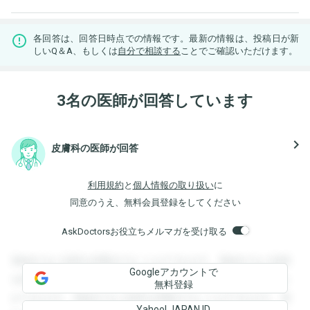
各回答は、回答日時点での情報です。最新の情報は、投稿日が新
しいQ＆A、もしくは
自分で相談する
ことでご確認いただけます。
3名の医師が回答しています
navigate_next
皮膚科の医師が回答
利用規約
と
個人情報の取り扱い
に
同意のうえ、無料会員登録をしてください
AskDoctorsお役立ちメルマガを受け取る
登録すると回答を閲覧することができます。登録すると回答
Googleアカウントで
を閲覧することができます。登録すると回答を閲覧すること
無料登録
ができます。登録すると回答を閲覧することができます。登
Yahoo! JAPAN ID