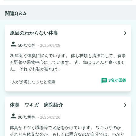
関連Q＆A
navigate_next
原因のわからない体臭
person
50代/女性
-
2025/09/08
20年近く体臭に悩んでいます。 体も衣類も清潔にして、食事
も野菜や果物中心にしています。 肉、魚はほとんど食べませ
ん。 それでも私が居れば...
3名が回答
1人が参考になったと投票
navigate_next
体臭 ワキガ 病院紹介
person
30代/男性
-
2025/08/26
体臭がキツく職場等で迷惑をかけています。 ワキガなのか、
それとも体臭なのか、もしくは両方なのか自分では、わかり