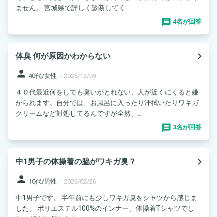
ません。 宮城県で詳しく診断してく...
4名が回答
navigate_next
体臭 何が原因かわからない
person
40代/女性
-
2025/12/09
４０代最近何をしても臭いがとれない、人が近くにくると嫌
がられます。自分では、お風呂に入ったり汗拭いたりワキガ
クリームなど対処してるんですが全然、...
3名が回答
navigate_next
中1男子の体操着の脇がワキガ臭？
person
10代/男性
-
2026/02/26
中1男子です。 半年前にも少しワキガ臭をシャツから感じま
した。 ポリエステル100%のインナー、体操着Tシャツでし