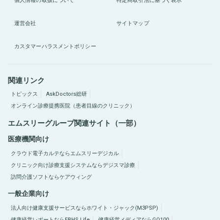
個人情報の取扱について
特定商取引法に基づく表示
運営会社
サイトマップ
カスタマーハラスメントポリシー
関連リンク
トピックス
AskDoctors総研
オンライン診療提携医院（患者目線のクリニック）
エムスリーグループ関連サイト（一部）
医療機関向け
クラウド電子カルテならエムスリーデジカル
クリニック向け診療支援システムならデジスマ診療
訪問介護ソフトならケアウィング
一般企業向け
法人向け健康支援サービスならホワイト・ジャック(M3PSP)
健康経営レポートならEBHS Life
健康経営メディアならGO100