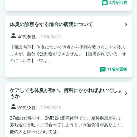
2名が回答
navigate_next
体臭の診察をする場合の病院について
person
40代/男性
-
2026/06/07
【相談内容】 体臭について他者から指摘を受けることがあり
ますが、自分では判断ができません。 【指摘されているニオ
イについて】 - ワキ...
11名が回答
ケアしても体臭が強い。何科にかかればよいでしょ
navigate_next
うか
person
20代/女性
-
2025/09/25
27歳の女性です。BMI32の肥満体型です。精神疾患があり、
落ち込むと吐くまで食べてしまうという過食癖があります。
他の人と比べたわけでは...