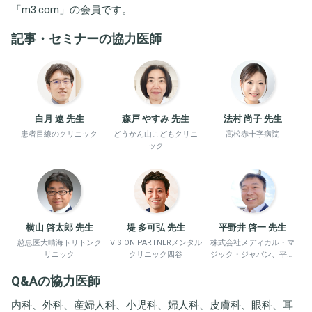
「
m3.com
」の会員です。
記事・セミナーの協力医師
白月 遼 先生
森戸 やすみ 先生
法村 尚子 先生
患者目線のクリニック
どうかん山こどもクリニ
高松赤十字病院
ック
横山 啓太郎 先生
堤 多可弘 先生
平野井 啓一 先生
慈恵医大晴海トリトンク
VISION PARTNERメンタル
株式会社メディカル・マ
リニック
クリニック四谷
ジック・ジャパン、平野
井労働衛生コンサルタン
Q&Aの協力医師
ト事務所
内科、外科、産婦人科、小児科、婦人科、皮膚科、眼科、耳