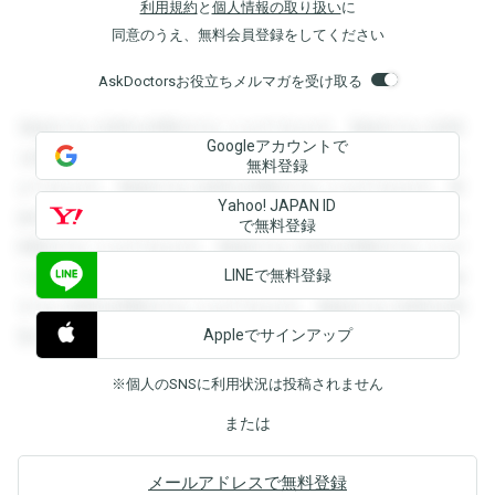
利用規約
と
個人情報の取り扱い
に
同意のうえ、無料会員登録をしてください
AskDoctorsお役立ちメルマガを受け取る
登録すると回答を閲覧することができます。登録すると回答
Googleアカウントで
を閲覧することができます。登録すると回答を閲覧すること
無料登録
ができます。登録すると回答を閲覧することができます。登
Yahoo! JAPAN ID
録すると回答を閲覧することができます。登録すると回答を
で無料登録
閲覧することができます。登録すると回答を閲覧することが
LINEで無料登録
できます。登録すると回答を閲覧することができます。登録
すると回答を閲覧することができます。登録すると回答を閲
Appleでサインアップ
覧することができます。
※個人のSNSに利用状況は投稿されません
または
メールアドレスで無料登録