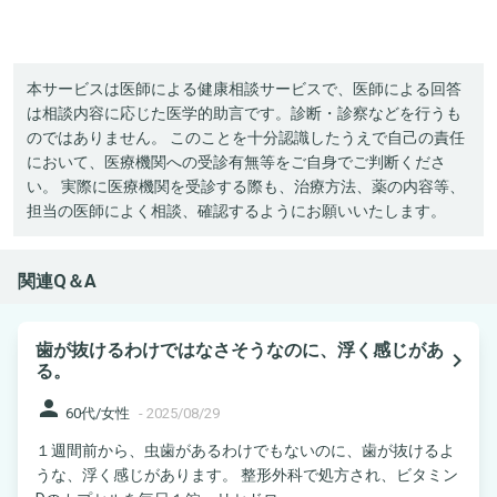
本サービスは医師による健康相談サービスで、医師による回答
は相談内容に応じた医学的助言です。診断・診察などを行うも
のではありません。 このことを十分認識したうえで自己の責任
において、医療機関への受診有無等をご自身でご判断くださ
い。 実際に医療機関を受診する際も、治療方法、薬の内容等、
担当の医師によく相談、確認するようにお願いいたします。
関連Q＆A
歯が抜けるわけではなさそうなのに、浮く感じがあ
navigate_next
る。
person
60代/女性
-
2025/08/29
１週間前から、虫歯があるわけでもないのに、歯が抜けるよ
うな、浮く感じがあります。 整形外科で処方され、ビタミン