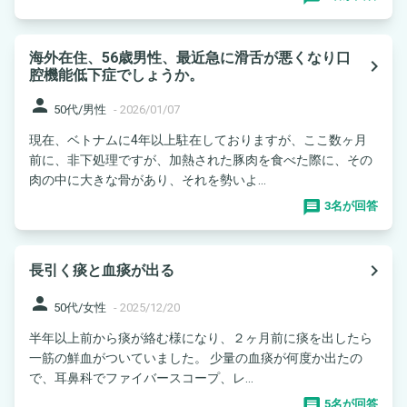
海外在住、56歳男性、最近急に滑舌が悪くなり口
navigate_next
腔機能低下症でしょうか。
person
50代/男性
-
2026/01/07
現在、ベトナムに4年以上駐在しておりますが、ここ数ヶ月
前に、非下処理ですが、加熱された豚肉を食べた際に、その
肉の中に大きな骨があり、それを勢いよ...
3名が回答
navigate_next
長引く痰と血痰が出る
person
50代/女性
-
2025/12/20
半年以上前から痰が絡む様になり、２ヶ月前に痰を出したら
一筋の鮮血がついていました。 少量の血痰が何度か出たの
で、耳鼻科でファイバースコープ、レ...
5名が回答