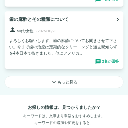
navigate_next
歯の麻酔とその種類について
person
50代/女性
-
2025/10/23
よろしくお願いします。歯の麻酔についてお聞きさせて下さ
い。今まで歯の治療は定期的なクリーニングと過去親知らず
を4本日本で抜きました、他にアメリカ...
2名が回答
keyboard_arrow_down
もっと見る
お探しの情報は、見つかりましたか？
キーワードは、文章より単語をおすすめします。
キーワードの追加や変更をすると、