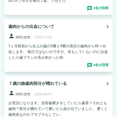
Dのカプセルを毎日１錠、リセドロ...
2名が回答
navigate_next
歯肉からの出血について
person
50代/女性
-
2025/11/30
1ヶ月程前から右上の歯の3番と4番の境目の歯肉から時々出
血します。 毎日ではないのですが、何もしていないのに出血
したり歯ブラシの毛が刺さった時...
2名が回答
navigate_next
７歳の娘歯肉部分が晴れている
person
20代/女性
-
2026/02/24
お世話になります。先程歯磨きをしていたら歯茎？それとも
歯肉？部分が腫れていて磨いたら血が出ていました。 磨くと
歯肉炎なのかブヨブヨもしてい...