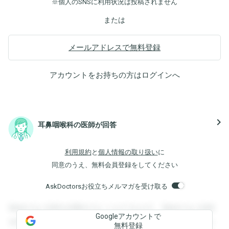
※個人のSNSに利用状況は投稿されません
または
メールアドレスで無料登録
アカウントをお持ちの方は
ログイン
へ
navigate_next
耳鼻咽喉科の医師が回答
利用規約
と
個人情報の取り扱い
に
同意のうえ、無料会員登録をしてください
AskDoctorsお役立ちメルマガを受け取る
登録すると回答を閲覧することができます。登録すると回答
Googleアカウントで
を閲覧することができます。登録すると回答を閲覧すること
無料登録