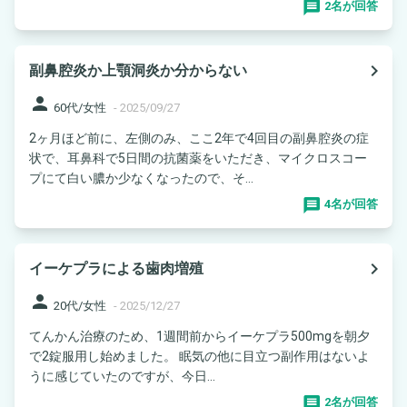
2名が回答
navigate_next
副鼻腔炎か上顎洞炎か分からない
person
60代/女性
-
2025/09/27
2ヶ月ほど前に、左側のみ、ここ2年で4回目の副鼻腔炎の症
状で、耳鼻科で5日間の抗菌薬をいただき、マイクロスコー
プにて白い膿か少なくなったので、そ...
4名が回答
navigate_next
イーケプラによる歯肉増殖
person
20代/女性
-
2025/12/27
てんかん治療のため、1週間前からイーケプラ500mgを朝夕
で2錠服用し始めました。 眠気の他に目立つ副作用はないよ
うに感じていたのですが、今日...
2名が回答