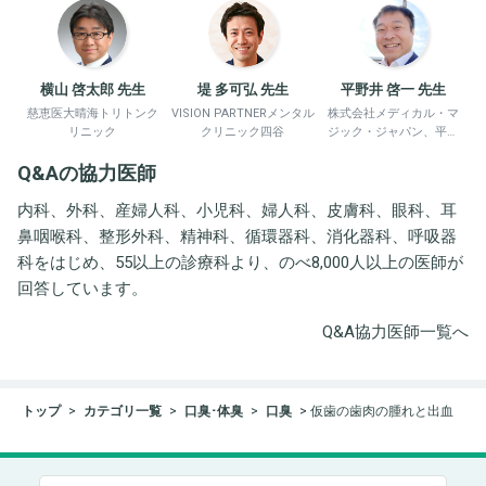
横山 啓太郎 先生
堤 多可弘 先生
平野井 啓一 先生
慈恵医大晴海トリトンク
VISION PARTNERメンタル
株式会社メディカル・マ
リニック
クリニック四谷
ジック・ジャパン、平野
井労働衛生コンサルタン
Q&Aの協力医師
ト事務所
内科、外科、産婦人科、小児科、婦人科、皮膚科、眼科、耳
鼻咽喉科、整形外科、精神科、循環器科、消化器科、呼吸器
科をはじめ、55以上の診療科より、のべ8,000人以上の医師が
回答しています。
Q&A協力医師一覧へ
トップ
カテゴリ一覧
口臭･体臭
口臭
仮歯の歯肉の腫れと出血