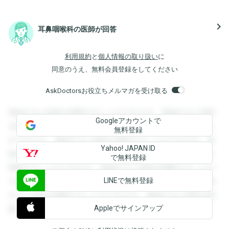
navigate_next
耳鼻咽喉科の医師が回答
利用規約
と
個人情報の取り扱い
に
同意のうえ、無料会員登録をしてください
AskDoctorsお役立ちメルマガを受け取る
登録すると回答を閲覧することができます。登録すると回答
Googleアカウントで
を閲覧することができます。登録すると回答を閲覧すること
無料登録
ができます。登録すると回答を閲覧することができます。登
Yahoo! JAPAN ID
録すると回答を閲覧することができます。登録すると回答を
で無料登録
閲覧することができます。登録すると回答を閲覧することが
LINEで無料登録
できます。登録すると回答を閲覧することができます。登録
すると回答を閲覧することができます。登録すると回答を閲
Appleでサインアップ
覧することができます。