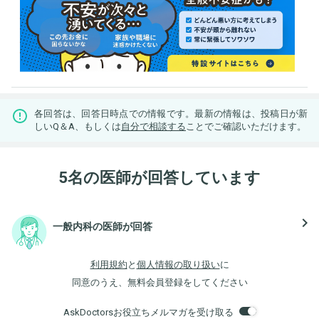
各回答は、回答日時点での情報です。最新の情報は、投稿日が新
しいQ＆A、もしくは
自分で相談する
ことでご確認いただけます。
5名の医師が回答しています
navigate_next
一般内科の医師が回答
利用規約
と
個人情報の取り扱い
に
同意のうえ、無料会員登録をしてください
AskDoctorsお役立ちメルマガを受け取る