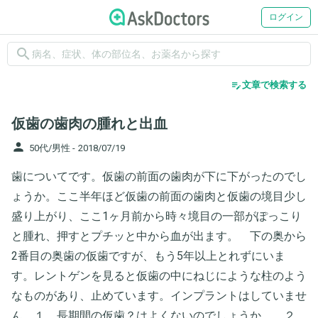
ログイン
search
edit_note
文章で検索する
仮歯の歯肉の腫れと出血
person
50代/男性 -
2018/07/19
歯についてです。仮歯の前面の歯肉が下に下がったのでし
ょうか。ここ半年ほど仮歯の前面の歯肉と仮歯の境目少し
盛り上がり、ここ1ヶ月前から時々境目の一部がぽっこり
と腫れ、押すとプチッと中から血が出ます。 下の奥から
2番目の奥歯の仮歯ですが、もう5年以上とれずにいま
す。レントゲンを見ると仮歯の中にねじにような柱のよう
なものがあり、止めています。インプラントはしていませ
ん。１ 長期間の仮歯？はよくないのでしょうか。 ２