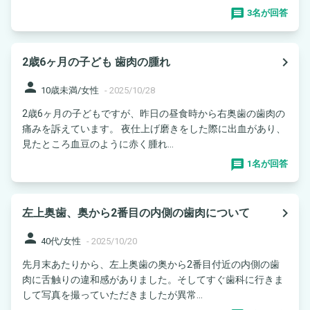
3名が回答
navigate_next
2歳6ヶ月の子ども 歯肉の腫れ
person
10歳未満/女性
-
2025/10/28
2歳6ヶ月の子どもですが、昨日の昼食時から右奥歯の歯肉の
痛みを訴えています。 夜仕上げ磨きをした際に出血があり、
見たところ血豆のように赤く腫れ...
1名が回答
navigate_next
左上奥歯、奥から2番目の内側の歯肉について
person
40代/女性
-
2025/10/20
先月末あたりから、左上奥歯の奥から2番目付近の内側の歯
肉に舌触りの違和感がありました。そしてすぐ歯科に行きま
して写真を撮っていただきましたが異常...