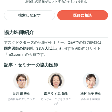
お探しの情報がヒットするかもしれません
検索しなおす
医師に相談
協力医師紹介
アスクドクターズの記事やセミナー、Q&Aでの協力医師は、
国内医師の約9割、33万人以上
が利用する医師向けサイト
「
m3.com
」の会員です。
記事・セミナーの協力医師
白月 遼 先生
森戸 やすみ 先生
法村 尚子 先生
患者目線のクリニック
どうかん山こどもクリニ
高松赤十字病院
ック