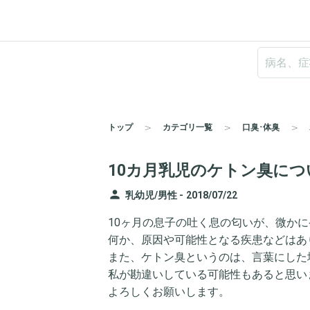
トップ
カテゴリ一覧
口臭･体臭
10カ月乳児のケトン臭につ
person
乳幼児/男性 -
2018/07/22
10ヶ月の息子の吐く息の匂いが、微か
何か、原因や可能性となる疾患などはあ
また、ケトン臭というのは、言葉にした
私が勘違いしている可能性もあると思い
よろしくお願いします。