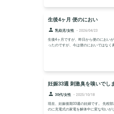
生後4ヶ月 便のにおい
person
-
乳幼児/女性
2026/04/23
生後4ヶ月ですが、昨日から便のにおい
ったのですが、今は便のにおいではなく鼻に
妊娠33週 刺激臭を嗅いでし
person
-
30代/女性
2025/10/18
現在、妊娠後期33週の妊婦です。 先程
のに充電式の家電を解体中に変な匂いがしまし