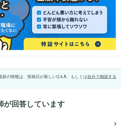
最新の情報は、投稿日が新しいQ＆A、もしくは
自分で相談する
師が回答しています
navigate_next