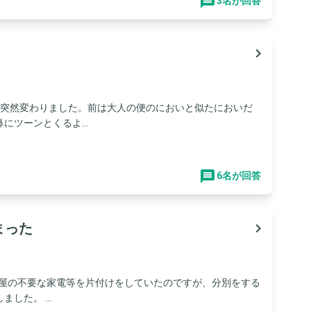
3名が回答
navigate_next
が突然変わりました。前は大人の便のにおいと似たにおいだ
ツーンとくるよ...
6名が回答
まった
navigate_next
部屋の不要な家電等を片付けをしていたのですが、分別をする
た。 ...