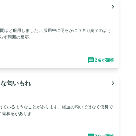
navigate_next
間ほど服用しました。 服用中に明らかにワキガ臭？のよう
ず周囲の反応...
2名が回答
うな匂いもれ
navigate_next
もれているようなことがあります。経血の匂いではなく便臭で
和感がありま...