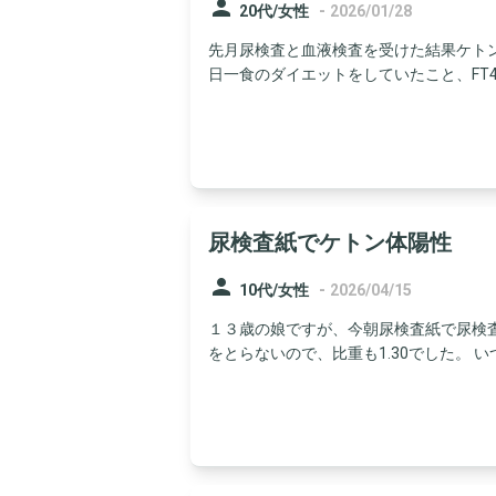
person
-
20代/女性
2026/01/28
先月尿検査と血液検査を受けた結果ケトン
日一食のダイエットをしていたこと、FT4の
尿検査紙でケトン体陽性
person
-
10代/女性
2026/04/15
１３歳の娘ですが、今朝尿検査紙で尿検
をとらないので、比重も1.30でした。 いつも