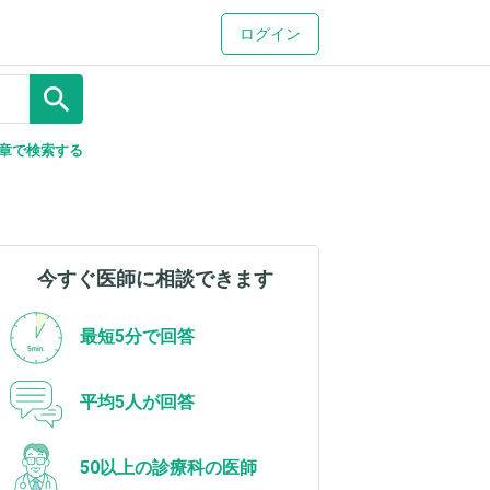
ログイン
search
章で検索する
今すぐ医師に相談できます
最短5分で回答
平均5人が回答
50以上の診療科の医師