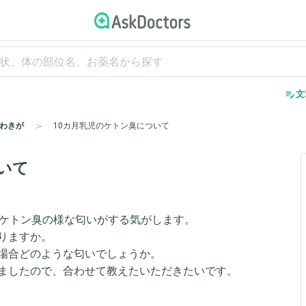
edit_note
文
わきが
10カ月乳児のケトン臭について
いて
にケトン臭の様な匂いがする気がします。
りますか。
場合どのような匂いでしょうか。
ましたので、合わせて教えたいただきたいです。