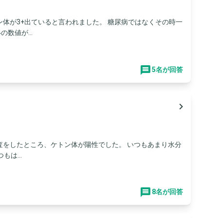
体が3+出ていると言われました。 糖尿病ではなくその時一
数値が...
5名が回答
navigate_next
査をしたところ、ケトン体が陽性でした。 いつもあまり水分
は...
8名が回答