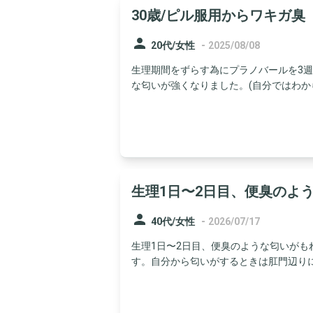
30歳/ピル服用からワキガ臭
person
-
20代/女性
2025/08/08
生理期間をずらす為にプラノバールを3週
な匂いが強くなりました。(自分ではわから
生理1日〜2日目、便臭のよ
person
-
40代/女性
2026/07/17
生理1日〜2日目、便臭のような匂いが
す。自分から匂いがするときは肛門辺りに違