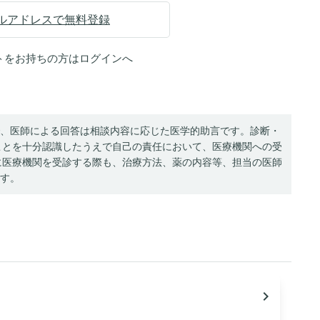
ルアドレスで無料登録
トをお持ちの方は
ログイン
へ
、医師による回答は相談内容に応じた医学的助言です。診断・
ことを十分認識したうえで自己の責任において、医療機関への受
に医療機関を受診する際も、治療方法、薬の内容等、担当の医師
す。
navigate_next