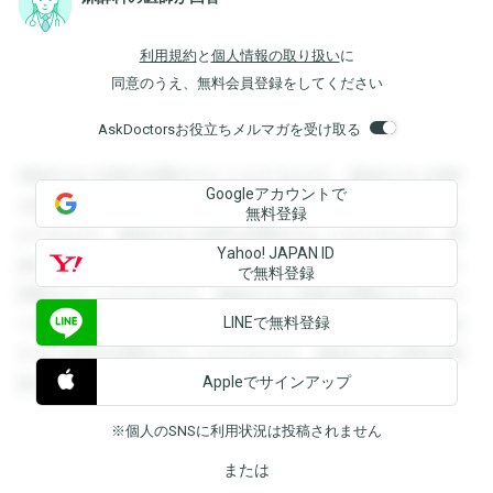
利用規約
と
個人情報の取り扱い
に
同意のうえ、無料会員登録をしてください
AskDoctorsお役立ちメルマガを受け取る
登録すると回答を閲覧することができます。登録すると回答
Googleアカウントで
を閲覧することができます。登録すると回答を閲覧すること
無料登録
ができます。登録すると回答を閲覧することができます。登
Yahoo! JAPAN ID
録すると回答を閲覧することができます。登録すると回答を
で無料登録
閲覧することができます。登録すると回答を閲覧することが
LINEで無料登録
できます。登録すると回答を閲覧することができます。登録
すると回答を閲覧することができます。登録すると回答を閲
Appleでサインアップ
覧することができます。
※個人のSNSに利用状況は投稿されません
または