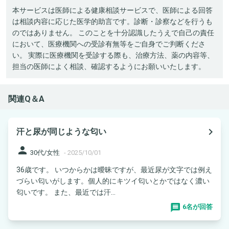
本サービスは医師による健康相談サービスで、医師による回答
は相談内容に応じた医学的助言です。診断・診察などを行うも
のではありません。 このことを十分認識したうえで自己の責任
において、医療機関への受診有無等をご自身でご判断くださ
い。 実際に医療機関を受診する際も、治療方法、薬の内容等、
担当の医師によく相談、確認するようにお願いいたします。
関連Q＆A
navigate_next
汗と尿が同じような匂い
person
30代/女性
-
2025/10/01
36歳です。 いつからかは曖昧ですが、最近尿が文字では例え
づらい匂いがします。個人的にキツイ匂いとかではなく濃い
匂いです。 また、最近では汗...
6名が回答