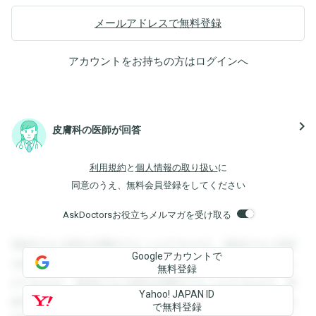
メールアドレスで無料登録
アカウントをお持ちの方は
ログイン
へ
navigate_next
皮膚科の医師が回答
利用規約
と
個人情報の取り扱い
に
同意のうえ、無料会員登録をしてください
AskDoctorsお役立ちメルマガを受け取る
登録すると回答を閲覧することができます。登録すると回答
Googleアカウントで
を閲覧することができます。登録すると回答を閲覧すること
無料登録
ができます。登録すると回答を閲覧することができます。登
Yahoo! JAPAN ID
録すると回答を閲覧することができます。登録すると回答を
で無料登録