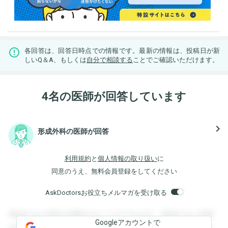
各回答は、回答日時点での情報です。最新の情報は、投稿日が新
しいQ＆A、もしくは
自分で相談する
ことでご確認いただけます。
4名の医師が回答しています
navigate_next
形成外科の医師が回答
利用規約
と
個人情報の取り扱い
に
同意のうえ、無料会員登録をしてください
AskDoctorsお役立ちメルマガを受け取る
登録すると回答を閲覧することができます。登録すると回答
Googleアカウントで
を閲覧することができます。登録すると回答を閲覧すること