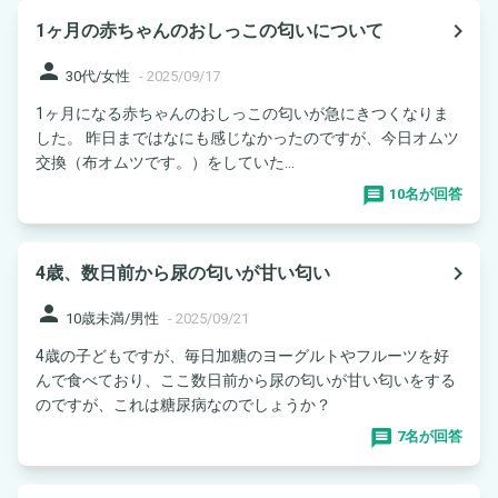
navigate_next
1ヶ月の赤ちゃんのおしっこの匂いについて
person
30代/女性
-
2025/09/17
1ヶ月になる赤ちゃんのおしっこの匂いが急にきつくなりま
した。 昨日まではなにも感じなかったのですが、今日オムツ
交換（布オムツです。）をしていた...
10名が回答
navigate_next
4歳、数日前から尿の匂いが甘い匂い
person
10歳未満/男性
-
2025/09/21
4歳の子どもですが、毎日加糖のヨーグルトやフルーツを好
んで食べており、ここ数日前から尿の匂いが甘い匂いをする
のですが、これは糖尿病なのでしょうか？
7名が回答