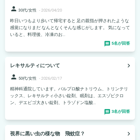
person
30代/女性
-
2026/04/20
昨日いつもより歩いて帰宅すると 足の親指が押されたような
感覚になりまだ なんとなくそんな感じがします。 気になって
いると、料理後、冷凍のお...
5名が回答
navigate_next
レキサルティについて
person
50代/女性
-
2026/02/17
精神科通院しています。バルプロ酸ナトリウム、トリンテリ
ックス、レキサルティ小さい錠剤、眠剤は、エスゾピクロ
ン、デエビゴ大きい錠剤、トラゾドン塩酸...
3名が回答
navigate_next
視界に黒い虫の様な物 飛蚊症？