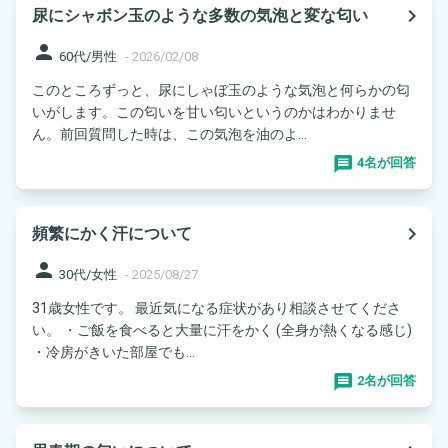
navigate_next
尿にシャボン玉のような多数の気泡と変な匂い
person
60代/男性
-
2026/02/08
このところずっと、尿にしゃぼ玉のような気泡と何らかの匂
いがします。この匂いを甘い匂いというのかはわかりませ
ん。前回質問した時は、この気泡を油のよ...
4名が回答
navigate_next
頻繁にかく汗について
person
30代/女性
-
2025/08/27
31歳女性です。 最近気になる症状があり相談させてくださ
い。 ・ご飯を食べると大量に汗をかく (全身が熱くなる感じ)
・冷房がきいた部屋でも...
2名が回答