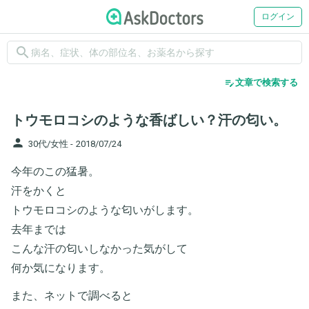
ログイン
search
edit_note
文章で検索する
トウモロコシのような香ばしい？汗の匂い。
person
30代/女性 -
2018/07/24
今年のこの猛暑。
汗をかくと
トウモロコシのような匂いがします。
去年までは
こんな汗の匂いしなかった気がして
何か気になります。
また、ネットで調べると