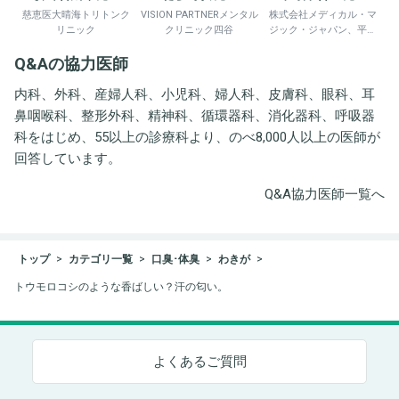
慈恵医大晴海トリトンク
VISION PARTNERメンタル
株式会社メディカル・マ
リニック
クリニック四谷
ジック・ジャパン、平野
井労働衛生コンサルタン
Q&Aの協力医師
ト事務所
内科、外科、産婦人科、小児科、婦人科、皮膚科、眼科、耳
鼻咽喉科、整形外科、精神科、循環器科、消化器科、呼吸器
科をはじめ、55以上の診療科より、のべ8,000人以上の医師が
回答しています。
Q&A協力医師一覧へ
トップ
カテゴリ一覧
口臭･体臭
わきが
トウモロコシのような香ばしい？汗の匂い。
よくあるご質問