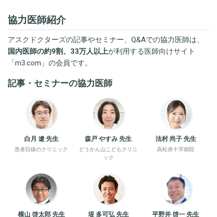
協力医師紹介
アスクドクターズの記事やセミナー、Q&Aでの協力医師は、
国内医師の約9割、33万人以上
が利用する医師向けサイト
「
m3.com
」の会員です。
記事・セミナーの協力医師
白月 遼 先生
森戸 やすみ 先生
法村 尚子 先生
患者目線のクリニック
どうかん山こどもクリニ
高松赤十字病院
ック
横山 啓太郎 先生
堤 多可弘 先生
平野井 啓一 先生