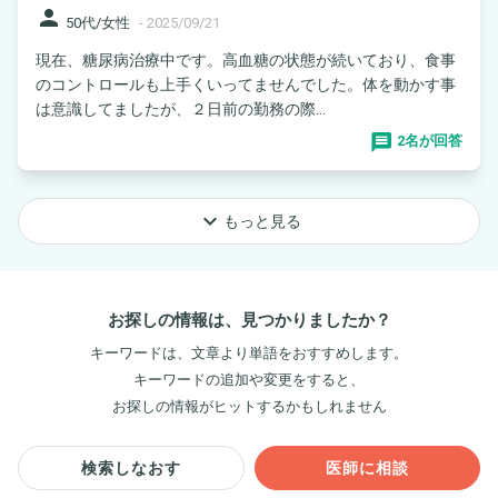
person
50代/女性
-
2025/09/21
現在、糖尿病治療中です。高血糖の状態が続いており、食事
のコントロールも上手くいってませんでした。体を動かす事
は意識してましたが、２日前の勤務の際...
2名が回答
keyboard_arrow_down
もっと見る
お探しの情報は、見つかりましたか？
キーワードは、文章より単語をおすすめします。
キーワードの追加や変更をすると、
お探しの情報がヒットするかもしれません
検索しなおす
医師に相談