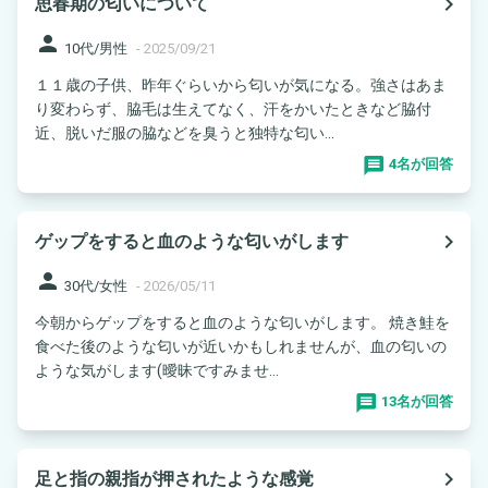
navigate_next
思春期の匂いについて
person
10代/男性
-
2025/09/21
１１歳の子供、昨年ぐらいから匂いが気になる。強さはあま
り変わらず、脇毛は生えてなく、汗をかいたときなど脇付
近、脱いだ服の脇などを臭うと独特な匂い...
4名が回答
navigate_next
ゲップをすると血のような匂いがします
person
30代/女性
-
2026/05/11
今朝からゲップをすると血のような匂いがします。 焼き鮭を
食べた後のような匂いが近いかもしれませんが、血の匂いの
ような気がします(曖昧ですみませ...
13名が回答
navigate_next
足と指の親指が押されたような感覚