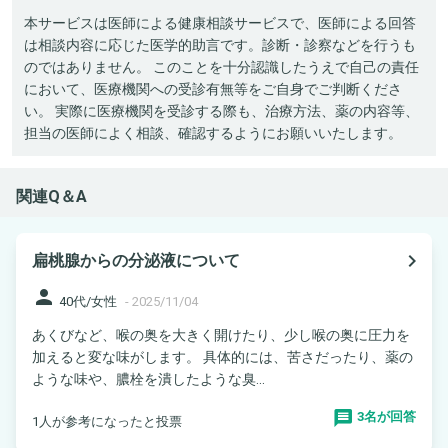
本サービスは医師による健康相談サービスで、医師による回答
は相談内容に応じた医学的助言です。診断・診察などを行うも
のではありません。 このことを十分認識したうえで自己の責任
において、医療機関への受診有無等をご自身でご判断くださ
い。 実際に医療機関を受診する際も、治療方法、薬の内容等、
担当の医師によく相談、確認するようにお願いいたします。
関連Q＆A
navigate_next
扁桃腺からの分泌液について
person
40代/女性
-
2025/11/04
あくびなど、喉の奥を大きく開けたり、少し喉の奥に圧力を
加えると変な味がします。 具体的には、苦さだったり、薬の
ような味や、膿栓を潰したような臭...
3名が回答
1人が参考になったと投票