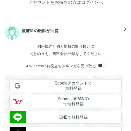
アカウントをお持ちの方は
ログイン
へ
navigate_next
皮膚科の医師が回答
利用規約
と
個人情報の取り扱い
に
同意のうえ、無料会員登録をしてください
AskDoctorsお役立ちメルマガを受け取る
登録すると回答を閲覧することができます。登録すると回答
Googleアカウントで
を閲覧することができます。登録すると回答を閲覧すること
無料登録
ができます。登録すると回答を閲覧することができます。登
Yahoo! JAPAN ID
録すると回答を閲覧することができます。登録すると回答を
で無料登録
閲覧することができます。登録すると回答を閲覧することが
LINEで無料登録
できます。登録すると回答を閲覧することができます。登録
すると回答を閲覧することができます。登録すると回答を閲