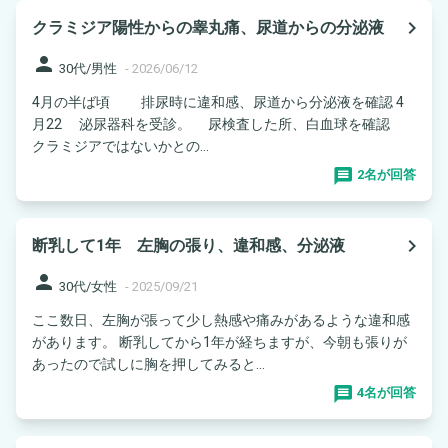
navigate_next
クラミジア陽性からの睾丸痛、尿道からの分泌液
person
30代/男性
-
2026/06/12
4月の半ば頃 排尿時に違和感、尿道から分泌液を確認 4
月22 泌尿器科を受診。 尿検査した所、白血球を確認
クラミジアではないかとの...
2名が回答
navigate_next
断乳して1年 左胸の張り、違和感、分泌液
person
30代/女性
-
2025/09/21
ここ数日、左胸が張って少し熱感や痛みがあるような違和感
があります。 断乳してから1年が経ちますが、今朝も張りが
あったので試しに胸を押してみると...
4名が回答