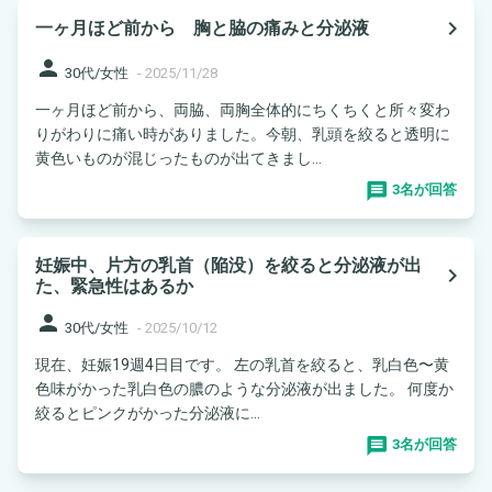
navigate_next
一ヶ月ほど前から 胸と脇の痛みと分泌液
person
30代/女性
-
2025/11/28
一ヶ月ほど前から、両脇、両胸全体的にちくちくと所々変わ
りがわりに痛い時がありました。今朝、乳頭を絞ると透明に
黄色いものが混じったものが出てきまし...
3名が回答
妊娠中、片方の乳首（陥没）を絞ると分泌液が出
navigate_next
た、緊急性はあるか
person
30代/女性
-
2025/10/12
現在、妊娠19週4日目です。 左の乳首を絞ると、乳白色〜黄
色味がかった乳白色の膿のような分泌液が出ました。 何度か
絞るとピンクがかった分泌液に...
3名が回答