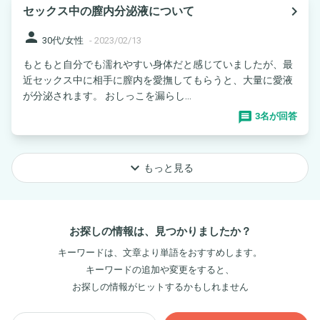
navigate_next
セックス中の膣内分泌液について
person
30代/女性
-
2023/02/13
もともと自分でも濡れやすい身体だと感じていましたが、最
近セックス中に相手に膣内を愛撫してもらうと、大量に愛液
が分泌されます。 おしっこを漏らし...
3名が回答
keyboard_arrow_down
もっと見る
お探しの情報は、見つかりましたか？
キーワードは、文章より単語をおすすめします。
キーワードの追加や変更をすると、
お探しの情報がヒットするかもしれません