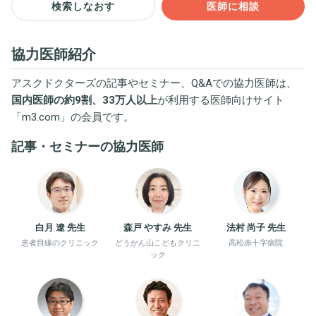
検索しなおす
医師に相談
協力医師紹介
アスクドクターズの記事やセミナー、Q&Aでの協力医師は、
国内医師の約9割、33万人以上
が利用する医師向けサイト
「
m3.com
」の会員です。
記事・セミナーの協力医師
白月 遼 先生
森戸 やすみ 先生
法村 尚子 先生
患者目線のクリニック
どうかん山こどもクリニ
高松赤十字病院
ック