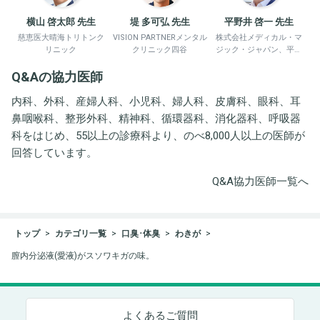
横山 啓太郎 先生
堤 多可弘 先生
平野井 啓一 先生
慈恵医大晴海トリトンク
VISION PARTNERメンタル
株式会社メディカル・マ
リニック
クリニック四谷
ジック・ジャパン、平野
井労働衛生コンサルタン
Q&Aの協力医師
ト事務所
内科、外科、産婦人科、小児科、婦人科、皮膚科、眼科、耳
鼻咽喉科、整形外科、精神科、循環器科、消化器科、呼吸器
科をはじめ、55以上の診療科より、のべ8,000人以上の医師が
回答しています。
Q&A協力医師一覧へ
トップ
カテゴリ一覧
口臭･体臭
わきが
膣内分泌液(愛液)がスソワキガの味。
よくあるご質問