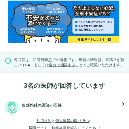
各回答は、回答日時点での情報です。最新の情報は、投稿日が新
しいQ＆A、もしくは
自分で相談する
ことでご確認いただけます。
3名の医師が回答しています
navigate_next
形成外科の医師が回答
利用規約
と
個人情報の取り扱い
に
同意のうえ、無料会員登録をしてください