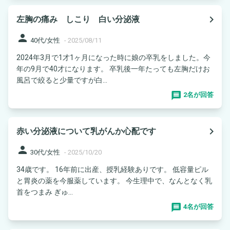
navigate_next
左胸の痛み しこり 白い分泌液
person
40代/女性
-
2025/08/11
2024年3月で1才1ヶ月になった時に娘の卒乳をしました。今
年の9月で40才になります。 卒乳後一年たっても左胸だけお
風呂で絞ると少量ですが白...
2名が回答
navigate_next
赤い分泌液について乳がんか心配です
person
30代/女性
-
2025/10/20
34歳です。 16年前に出産、授乳経験ありです。 低容量ピル
と胃炎の薬を今服薬しています。 今生理中で、なんとなく乳
首をつまみ ぎゅ...
4名が回答