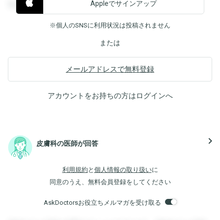
Appleでサインアップ
覧することができます。
※個人のSNSに利用状況は投稿されません
または
メールアドレスで無料登録
アカウントをお持ちの方は
ログイン
へ
navigate_next
皮膚科の医師が回答
利用規約
と
個人情報の取り扱い
に
同意のうえ、無料会員登録をしてください
AskDoctorsお役立ちメルマガを受け取る