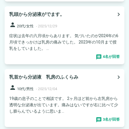
navigate_next
乳頭から分泌液がでます。
person
20代/女性
-
2025/12/29
症状は去年の六月頃からあります。 気づいたのが2024年の6
月頃できっかけは乳房の痛みでした。 2023年の10月まで授
乳をしていました。 ...
4名が回答
navigate_next
乳首から分泌液 乳房のふくらみ
person
10代/男性
-
2025/12/04
19歳の息子のことで相談です。 2ヶ月ほど前から左乳房から
透明な分泌液が出ています。痛みはないですが右に比べて少
し膨らんでいるように思いま...
3名が回答