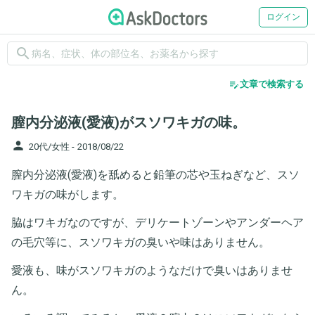
ログイン
search
edit_note
文章で検索する
膣内分泌液(愛液)がスソワキガの味。
person
20代/女性 -
2018/08/22
膣内分泌液(愛液)を舐めると鉛筆の芯や玉ねぎなど、スソ
ワキガの味がします。
脇はワキガなのですが、デリケートゾーンやアンダーヘア
の毛穴等に、スソワキガの臭いや味はありません。
愛液も、味がスソワキガのようなだけで臭いはありませ
ん。