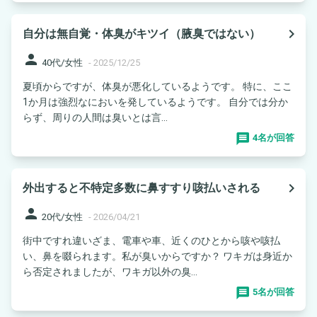
navigate_next
自分は無自覚・体臭がキツイ（腋臭ではない）
person
40代/女性
-
2025/12/25
夏頃からですが、体臭が悪化しているようです。 特に、ここ
1か月は強烈なにおいを発しているようです。 自分では分か
らず、周りの人間は臭いとは言...
4名が回答
navigate_next
外出すると不特定多数に鼻すすり咳払いされる
person
20代/女性
-
2026/04/21
街中ですれ違いざま、電車や車、近くのひとから咳や咳払
い、鼻を啜られます。私が臭いからですか？ ワキガは身近か
ら否定されましたが、ワキガ以外の臭...
5名が回答