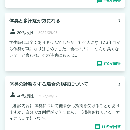
4名が回答
navigate_next
体臭と多汗症が気になる
person
20代/女性
-
2025/09/08
学生時代は全くありませんでしたが、社会人になり2.3年目か
ら体臭が気になりはじめました。会社の人に「なんか臭くな
い？」と言われ、その時他にも人は...
3名が回答
navigate_next
体臭の診察をする場合の病院について
person
40代/男性
-
2026/06/07
【相談内容】 体臭について他者から指摘を受けることがあり
ますが、自分では判断ができません。 【指摘されているニオ
イについて】 - ワキ...
11名が回答