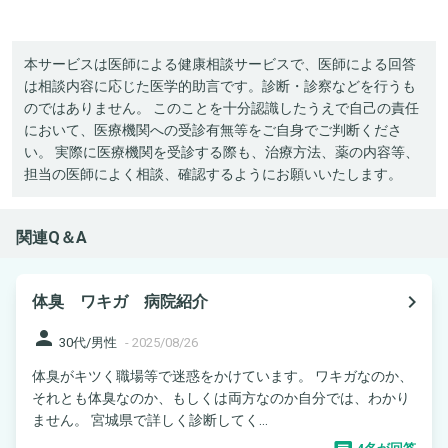
本サービスは医師による健康相談サービスで、医師による回答
は相談内容に応じた医学的助言です。診断・診察などを行うも
のではありません。 このことを十分認識したうえで自己の責任
において、医療機関への受診有無等をご自身でご判断くださ
い。 実際に医療機関を受診する際も、治療方法、薬の内容等、
担当の医師によく相談、確認するようにお願いいたします。
関連Q＆A
navigate_next
体臭 ワキガ 病院紹介
person
30代/男性
-
2025/08/26
体臭がキツく職場等で迷惑をかけています。 ワキガなのか、
それとも体臭なのか、もしくは両方なのか自分では、わかり
ません。 宮城県で詳しく診断してく...