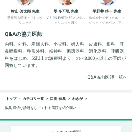
横山 啓太郎 先生
堤 多可弘 先生
平野井 啓一 先生
慈恵医大晴海トリトンク
VISION PARTNERメンタル
株式会社メディカル・マ
リニック
クリニック四谷
ジック・ジャパン、平野
井労働衛生コンサルタン
Q&Aの協力医師
ト事務所
内科、外科、産婦人科、小児科、婦人科、皮膚科、眼科、耳
鼻咽喉科、整形外科、精神科、循環器科、消化器科、呼吸器
科をはじめ、55以上の診療科より、のべ8,000人以上の医師が
回答しています。
Q&A協力医師一覧へ
トップ
カテゴリ一覧
口臭･体臭
わきが
体臭:適切な診断をしてくれる病院を紹介願い