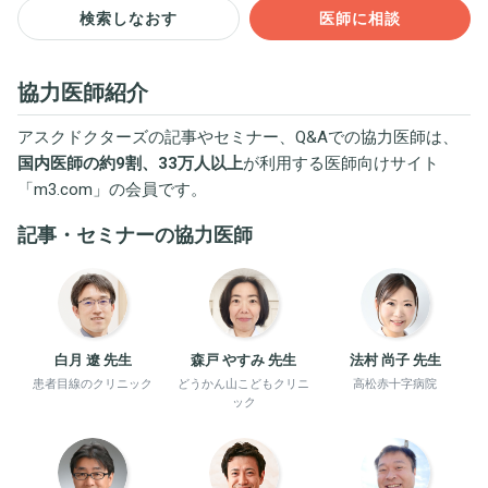
検索しなおす
医師に相談
協力医師紹介
アスクドクターズの記事やセミナー、Q&Aでの協力医師は、
国内医師の約9割、33万人以上
が利用する医師向けサイト
「
m3.com
」の会員です。
記事・セミナーの協力医師
白月 遼 先生
森戸 やすみ 先生
法村 尚子 先生
患者目線のクリニック
どうかん山こどもクリニ
高松赤十字病院
ック