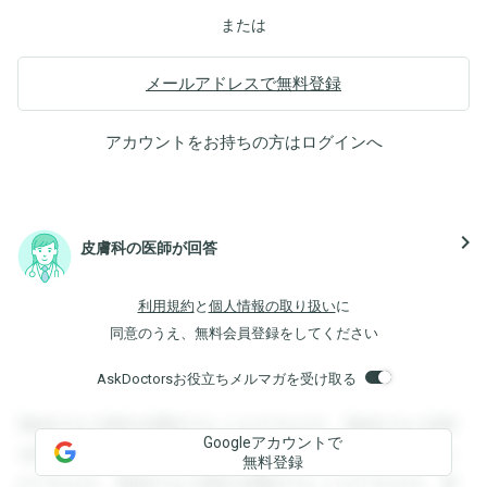
または
メールアドレスで無料登録
アカウントをお持ちの方は
ログイン
へ
navigate_next
皮膚科の医師が回答
利用規約
と
個人情報の取り扱い
に
同意のうえ、無料会員登録をしてください
AskDoctorsお役立ちメルマガを受け取る
登録すると回答を閲覧することができます。登録すると回答
Googleアカウントで
を閲覧することができます。登録すると回答を閲覧すること
無料登録
ができます。登録すると回答を閲覧することができます。登