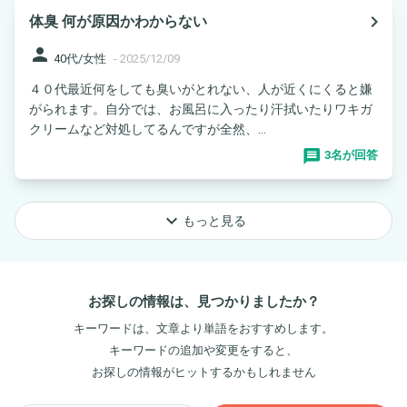
navigate_next
体臭 何が原因かわからない
person
40代/女性
-
2025/12/09
４０代最近何をしても臭いがとれない、人が近くにくると嫌
がられます。自分では、お風呂に入ったり汗拭いたりワキガ
クリームなど対処してるんですが全然、...
3名が回答
keyboard_arrow_down
もっと見る
お探しの情報は、見つかりましたか？
キーワードは、文章より単語をおすすめします。
キーワードの追加や変更をすると、
お探しの情報がヒットするかもしれません