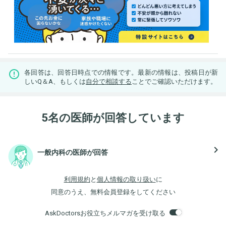
各回答は、回答日時点での情報です。最新の情報は、投稿日が新
しいQ＆A、もしくは
自分で相談する
ことでご確認いただけます。
5名の医師が回答しています
navigate_next
一般内科の医師が回答
利用規約
と
個人情報の取り扱い
に
同意のうえ、無料会員登録をしてください
AskDoctorsお役立ちメルマガを受け取る