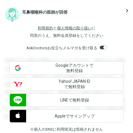
navigate_next
耳鼻咽喉科の医師が回答
利用規約
と
個人情報の取り扱い
に
同意のうえ、無料会員登録をしてください
AskDoctorsお役立ちメルマガを受け取る
登録すると回答を閲覧することができます。登録すると回答
Googleアカウントで
を閲覧することができます。登録すると回答を閲覧すること
無料登録
ができます。登録すると回答を閲覧することができます。登
Yahoo! JAPAN ID
録すると回答を閲覧することができます。登録すると回答を
で無料登録
閲覧することができます。登録すると回答を閲覧することが
LINEで無料登録
できます。登録すると回答を閲覧することができます。登録
すると回答を閲覧することができます。登録すると回答を閲
Appleでサインアップ
覧することができます。
※個人のSNSに利用状況は投稿されません