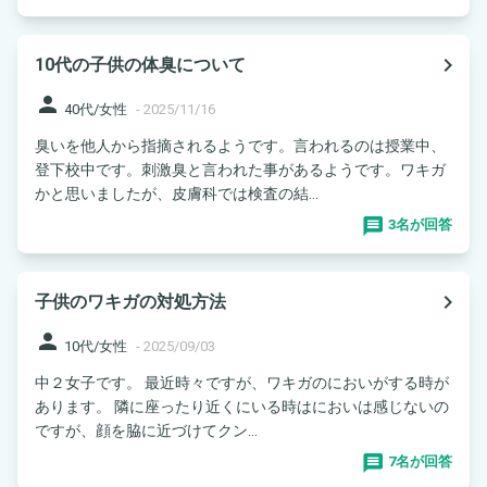
navigate_next
10代の子供の体臭について
person
40代/女性
-
2025/11/16
臭いを他人から指摘されるようです。言われるのは授業中、
登下校中です。刺激臭と言われた事があるようです。ワキガ
かと思いましたが、皮膚科では検査の結...
3名が回答
navigate_next
子供のワキガの対処方法
person
10代/女性
-
2025/09/03
中２女子です。 最近時々ですが、ワキガのにおいがする時が
あります。 隣に座ったり近くにいる時はにおいは感じないの
ですが、顔を脇に近づけてクン...
7名が回答