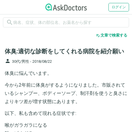
ログイン
search
edit_note
文章で検索する
体臭:適切な診断をしてくれる病院を紹介願い
person
30代/男性 -
2018/08/22
体臭に悩んでいます。
今から2年前に体臭がするようになりました。市販されて
いるシャンプー、ボディーソープ、制汗剤を使うと臭さに
よりキツ差が増す状態にあります。
以下、私も含めて現れる症状です:
喉がガラガラになる