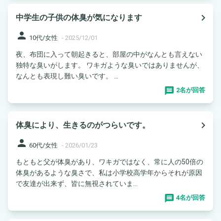
navigate_next
中学生の子供の体臭が気になります
person
10代/女性
-
2025/12/01
夜、布団に入って朝起きると、部屋の中がなんとも言えない
独特な臭いがします。 ワキガような臭いではありませんが、
なんとも表現し難い臭いです。 ...
2名が回答
navigate_next
体臭により、生きるのがつらいです。
person
60代/女性
-
2026/01/23
もともと父が体臭があり、ワキガではなく、常に人の50倍の
体臭があるような臭さで、私は小学校高学年からそれが原因
で友達が出来ず、皆に無視されていま...
4名が回答