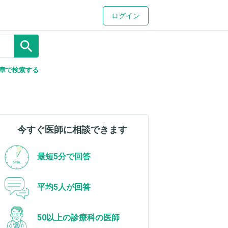
ログイン
search
章で検索する
今すぐ医師に相談できます
最短5分で回答
平均5人が回答
50以上の診療科の医師