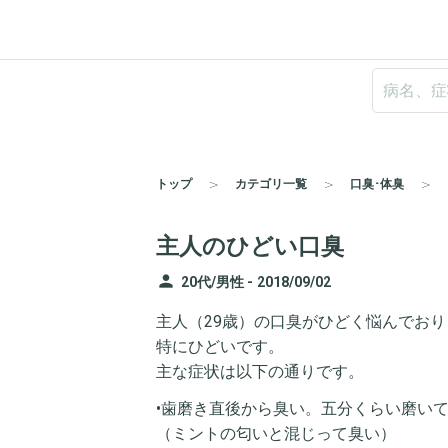
トップ
カテゴリ一覧
口臭･体臭
主人のひどい口臭
person
20代/男性 -
2018/09/02
主人（29歳）の口臭がひどく悩んでお
特にひどいです。
主な症状は以下の通りです。
•歯磨き直後から臭い。五分くらい磨い
（ミントの匂いと混じって臭い）