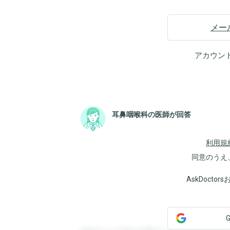
メー
アカウン
耳鼻咽喉科の医師が回答
利用規
同意のうえ
AskDoct