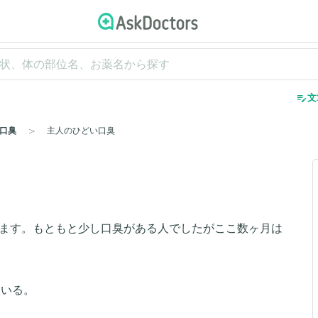
edit_note
文
口臭
主人のひどい口臭
ります。もともと少し口臭がある人でしたがここ数ヶ月は
ている。