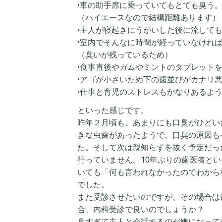
•車の助手席に乗っていてもとても臭う
（ハイエースなので結構距離あります）
•主人が寝起きにうがいした後に流して
•室内でそんなに時間が経っていなけれ
（臭いが残っているため）
•食事直後やガムやミントのタブレット
•アゴが小さいため下の歯並びがカナリ
•仕事と育児のストレスもかなりあるよ
といった感じです。
昨年２月頃も、あまりにも口臭がひどい
きな虫歯があったようで、口臭の原因も
た。そして次は親知らずを抜く予定だっ
行っていません。10年ぶりの歯医者と
いても「何も言われなかったのでわから
でした。
また受診させたいのですが、その場合は
合、内科受診で良いのでしょうか？
臭すぎて主人と会話するのが嫌になって