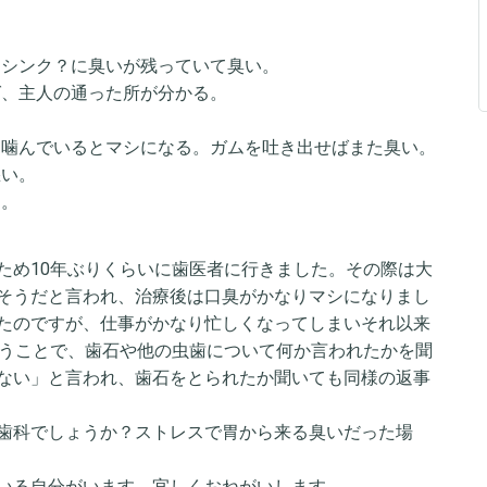
。
もシンク？に臭いが残っていて臭い。
ば、主人の通った所が分かる。
を噛んでいるとマシになる。ガムを吐き出せばまた臭い。
悪い。
う。
ため10年ぶりくらいに歯医者に行きました。その際は大
そうだと言われ、治療後は口臭がかなりマシになりまし
たのですが、仕事がかなり忙しくなってしまいそれ以来
いうことで、歯石や他の虫歯について何か言われたかを聞
ない」と言われ、歯石をとられたか聞いても同様の返事
歯科でしょうか？ストレスで胃から来る臭いだった場
いる自分がいます。宜しくおねがいします。