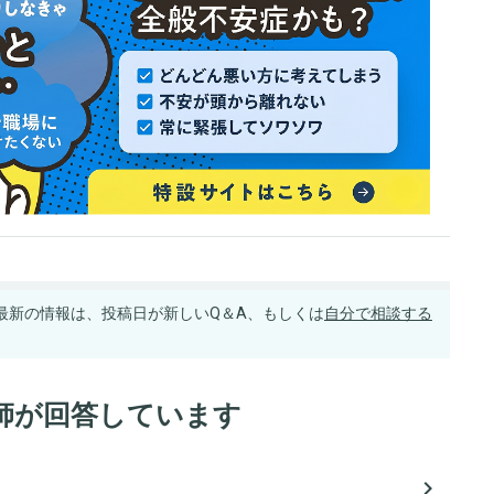
最新の情報は、投稿日が新しいQ＆A、もしくは
自分で相談する
師が回答しています
navigate_next