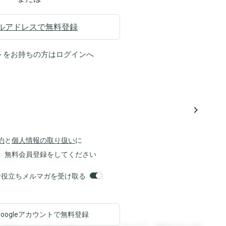
ルアドレスで無料登録
トをお持ちの方は
ログイン
へ
navigate_next
約
と
個人情報の取り扱い
に
、無料会員登録をしてください
orsお役立ちメルマガを受け取る
Googleアカウントで
無料登録