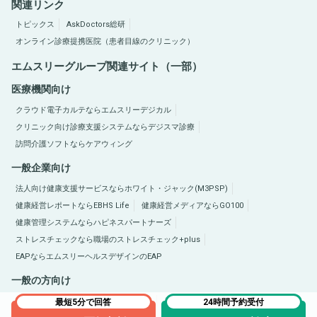
関連リンク
トピックス
AskDoctors総研
オンライン診療提携医院（患者目線のクリニック）
エムスリーグループ関連サイト（一部）
医療機関向け
クラウド電子カルテならエムスリーデジカル
クリニック向け診療支援システムならデジスマ診療
訪問介護ソフトならケアウィング
一般企業向け
法人向け健康支援サービスならホワイト・ジャック(M3PSP)
健康経営レポートならEBHS Life
健康経営メディアならGO100
健康管理システムならハピネスパートナーズ
ストレスチェックなら職場のストレスチェック+plus
EAPならエムスリーヘルスデザインのEAP
一般の方向け
医療総合サイトQLife（キューライフ）
肥満症総合サイトならひまんラボ
最短5分で回答
24時間予約受付