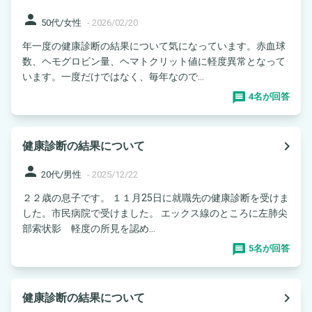
person
50代/女性
-
2026/02/20
年一度の健康診断の結果について気になっています。赤血球
数、ヘモグロビン量、ヘマトクリット値に軽度異常となって
います。一度だけではなく、毎年なので...
4名が回答
navigate_next
健康診断の結果について
person
20代/男性
-
2025/12/22
２２歳の息子です。 １１月25日に就職先の健康診断を受けま
した。市民病院で受けました。 エックス線のところに左肺尖
部索状影 軽度の所見を認め...
5名が回答
navigate_next
健康診断の結果について