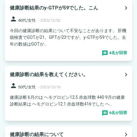
navigate_next
健康診断結果のy-GTPが59でした。こん
person
40代/女性
-
2025/12/02
今回の健康診断の結果について不安なことがあります。 肝機
能検査でGOTが21、GPTが23ですが、y-GTPが59でした。去
年の数値はGOTが...
4名が回答
navigate_next
健康診断の結果を教えてください。
person
50代/女性
-
2025/10/16
健康診断 6月のは ヘモグロビン12.5 赤血球数 440 9月の健康
診断結果は ヘモグロビン12.1 赤血球数416でした ヘ...
6名が回答
navigate_next
健康診断の結果について