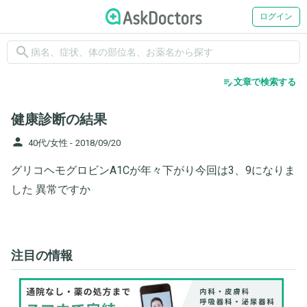
ログイン
search
edit_note
文章で検索する
健康診断の結果
person
40代/女性 -
2018/09/20
グリコヘモグロビンA1Cが年々下がり今回は3、9になりま
した 異常ですか
注目の情報