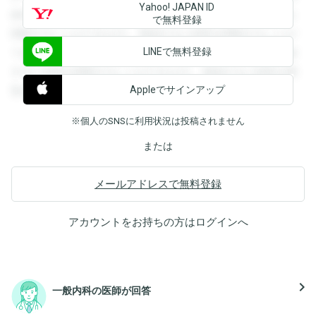
Yahoo! JAPAN ID
録すると回答を閲覧することができます。登録すると回答を
で無料登録
閲覧することができます。登録すると回答を閲覧することが
LINEで無料登録
できます。登録すると回答を閲覧することができます。登録
すると回答を閲覧することができます。登録すると回答を閲
Appleでサインアップ
覧することができます。
※個人のSNSに利用状況は投稿されません
または
メールアドレスで無料登録
アカウントをお持ちの方は
ログイン
へ
navigate_next
一般内科の医師が回答