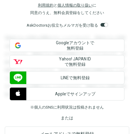
利用規約
と
個人情報の取り扱い
に
同意のうえ、無料会員登録をしてください
AskDoctorsお役立ちメルマガを受け取る
登録すると回答を閲覧することができます。登録すると回答
Googleアカウントで
を閲覧することができます。登録すると回答を閲覧すること
無料登録
ができます。登録すると回答を閲覧することができます。登
Yahoo! JAPAN ID
録すると回答を閲覧することができます。登録すると回答を
で無料登録
閲覧することができます。登録すると回答を閲覧することが
LINEで無料登録
できます。登録すると回答を閲覧することができます。登録
すると回答を閲覧することができます。登録すると回答を閲
Appleでサインアップ
覧することができます。
※個人のSNSに利用状況は投稿されません
または
メールアドレスで無料登録