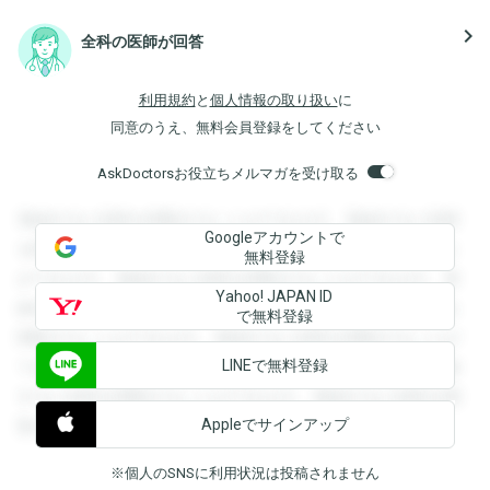
navigate_next
全科の医師が回答
利用規約
と
個人情報の取り扱い
に
同意のうえ、無料会員登録をしてください
AskDoctorsお役立ちメルマガを受け取る
登録すると回答を閲覧することができます。登録すると回答
Googleアカウントで
を閲覧することができます。登録すると回答を閲覧すること
無料登録
ができます。登録すると回答を閲覧することができます。登
Yahoo! JAPAN ID
録すると回答を閲覧することができます。登録すると回答を
で無料登録
閲覧することができます。登録すると回答を閲覧することが
LINEで無料登録
できます。登録すると回答を閲覧することができます。登録
すると回答を閲覧することができます。登録すると回答を閲
Appleでサインアップ
覧することができます。
※個人のSNSに利用状況は投稿されません