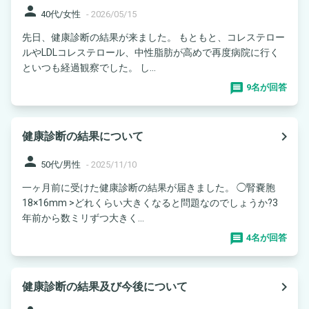
person
40代/女性
-
2026/05/15
先日、健康診断の結果が来ました。 もともと、コレステロー
ルやLDLコレステロール、中性脂肪が高めで再度病院に行く
といつも経過観察でした。 し...
9名が回答
navigate_next
健康診断の結果について
person
50代/男性
-
2025/11/10
一ヶ月前に受けた健康診断の結果が届きました。 ◯腎嚢胞
18×16mm >どれくらい大きくなると問題なのでしょうか?3
年前から数ミリずつ大きく...
4名が回答
navigate_next
健康診断の結果及び今後について