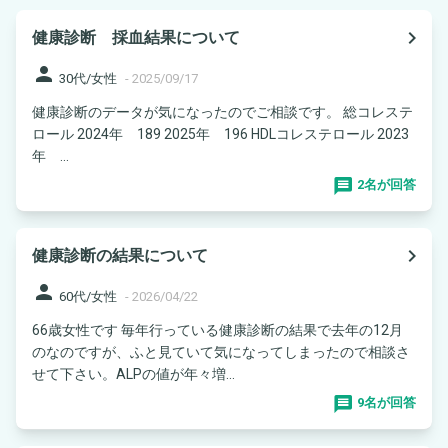
navigate_next
健康診断 採血結果について
person
30代/女性
-
2025/09/17
健康診断のデータが気になったのでご相談です。 総コレステ
ロール 2024年 189 2025年 196 HDLコレステロール 2023
年 ...
2名が回答
navigate_next
健康診断の結果について
person
60代/女性
-
2026/04/22
66歳女性です 毎年行っている健康診断の結果で去年の12月
のなのですが、ふと見ていて気になってしまったので相談さ
せて下さい。ALPの値が年々増...
9名が回答