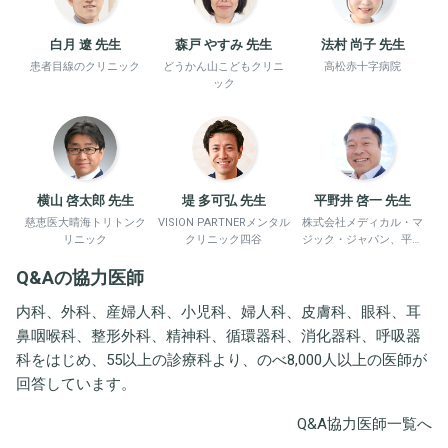
白月 遼 先生
森戸 やすみ 先生
法村 尚子 先生
患者目線のクリニック
どうかん山こどもクリニ
高松赤十字病院
ック
横山 啓太郎 先生
堤 多可弘 先生
平野井 啓一 先生
慈恵医大晴海トリトンク
VISION PARTNERメンタル
株式会社メディカル・マ
リニック
クリニック四谷
ジック・ジャパン、平野
井労働衛生コンサルタン
Q&Aの協力医師
ト事務所
内科、外科、産婦人科、小児科、婦人科、皮膚科、眼科、耳
鼻咽喉科、整形外科、精神科、循環器科、消化器科、呼吸器
科をはじめ、55以上の診療科より、のべ8,000人以上の医師が
回答しています。
Q&A協力医師一覧へ