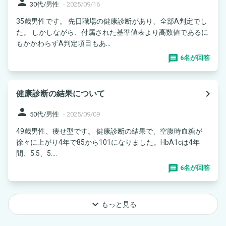
person
30代/男性
-
2025/09/16
35歳男性です。 先日職場の健康診断があり、全部A判定でし
た。 しかしながら、付属された基準値表より高数値であるに
もかかわらずA判定項目もあ...
6名が回答
navigate_next
健康診断の結果について
person
50代/男性
-
2025/09/09
49歳男性、痩せ型です。 健康診断の結果で、空腹時血糖が
徐々に上がり4年で85から101になりました。HbA1cは4年
間、5.5、5....
6名が回答
keyboard_arrow_down
もっと見る