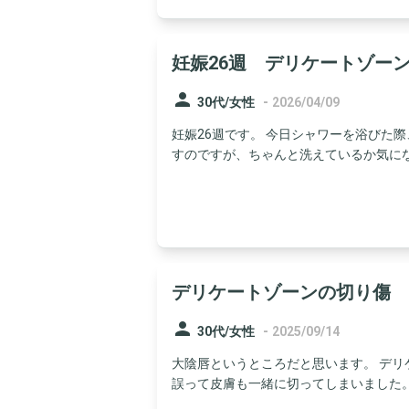
妊娠26週 デリケートゾー
person
-
30代/女性
2026/04/09
妊娠26週です。 今日シャワーを浴びた
すのですが、ちゃんと洗えているか気になっ
デリケートゾーンの切り傷
person
-
30代/女性
2025/09/14
大陰唇というところだと思います。 デ
誤って皮膚も一緒に切ってしまいました。2