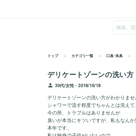
トップ
カテゴリ一覧
口臭･体臭
デリケートゾーンの洗い方
person
30代/女性 -
2018/10/18
デリケートゾーンの洗い方がわかりませ
シャワーで流す程度でちゃんとは洗えて
今の所、トラブルはありませんが
臭いが本当にキツいですが、私もなんか
本年です。
私は独身で子供がいないので