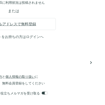
NSに利用状況は投稿されません
または
ルアドレスで無料登録
トをお持ちの方は
ログイン
へ
navigate_next
約
と
個人情報の取り扱い
に
、無料会員登録をしてください
orsお役立ちメルマガを受け取る