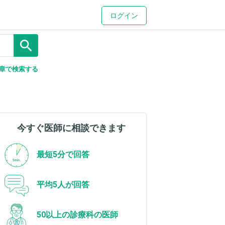
ログイン
search
章で検索する
今すぐ医師に相談できます
最短5分で回答
平均5人が回答
50以上の診療科の医師