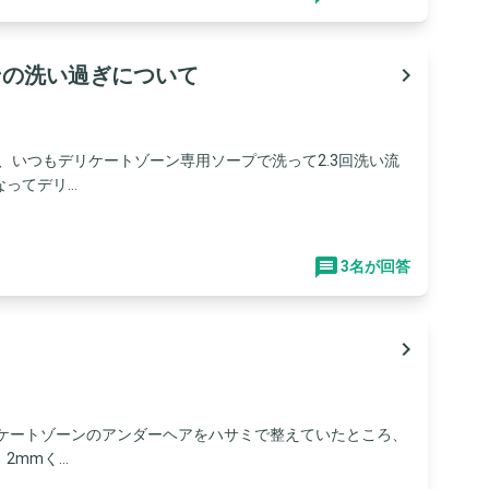
ンの洗い過ぎについて
navigate_next
際、いつもデリケートゾーン専用ソープで洗って2.3回洗い流
てデリ...
3名が回答
navigate_next
リケートゾーンのアンダーヘアをハサミで整えていたところ、
mmく...