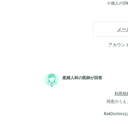
※個人のS
メー
アカウン
産婦人科の医師が回答
利用規
同意のうえ
AskDoct