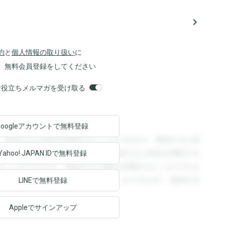
navigate_next
約
と
個人情報の取り扱い
に
、無料会員登録をしてください
orsお役立ちメルマガを受け取る
Googleアカウントで
無料登録
。登録すると回答を閲覧することができます。登録すると回
回答を閲覧することができます。登録すると回答を閲覧する
Yahoo! JAPAN ID
で無料登録
ることができます。登録すると回答を閲覧することができま
ます。登録すると回答を閲覧することができます。登録する
LINEで無料登録
Appleでサインアップ