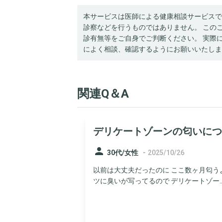
本サービスは医師による健康相談サービスで
診察などを行うものではありません。 この
診有無等をご自身でご判断ください。 実際
によく相談、確認するようにお願いいたしま
関連Q＆A
デリケートゾーンの匂いにつ
person
-
30代/女性
2025/10/26
以前は大丈夫だったのに ここ数ヶ月匂う
ツに臭いが写ってるので デリケートゾー..