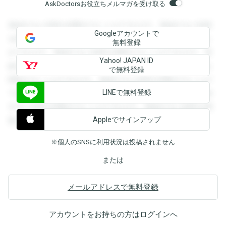
AskDoctorsお役立ちメルマガを受け取る
登録すると回答を閲覧することができます。登録すると回答
Googleアカウントで
を閲覧することができます。登録すると回答を閲覧すること
無料登録
ができます。登録すると回答を閲覧することができます。登
Yahoo! JAPAN ID
録すると回答を閲覧することができます。登録すると回答を
で無料登録
閲覧することができます。登録すると回答を閲覧することが
LINEで無料登録
できます。登録すると回答を閲覧することができます。登録
すると回答を閲覧することができます。登録すると回答を閲
Appleでサインアップ
覧することができます。
※個人のSNSに利用状況は投稿されません
または
メールアドレスで無料登録
アカウントをお持ちの方は
ログイン
へ