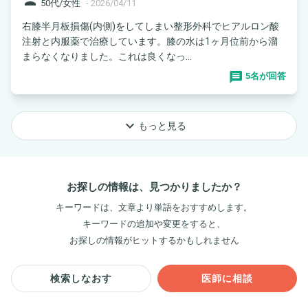
50代/女性
-
2026/04/11
右膝半月板損傷(内側)をしてしまい整形外科でヒアルロン酸
注射と内服薬で治療しています。膝の水は1ヶ月位前から溜
まらなくなりました。これは良くなっ...
5名が回答
keyboard_arrow_down
もっと見る
お探しの情報は、見つかりましたか？
キーワードは、文章より単語をおすすめします。
キーワードの追加や変更をすると、
お探しの情報がヒットするかもしれません
検索しなおす
医師に相談