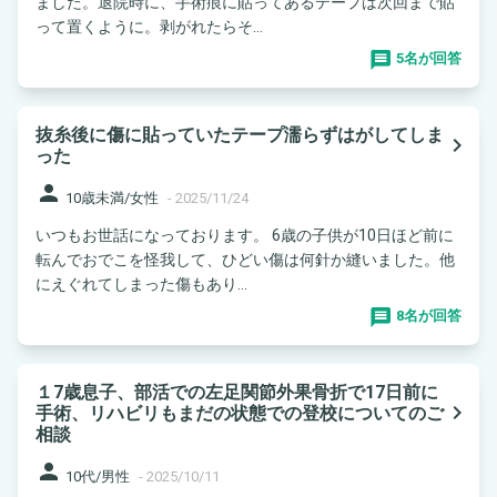
ました。退院時に、手術痕に貼ってあるテープは次回まで貼
って置くように。剥がれたらそ...
5名が回答
抜糸後に傷に貼っていたテープ濡らずはがしてしま
navigate_next
った
person
10歳未満/女性
-
2025/11/24
いつもお世話になっております。 6歳の子供が10日ほど前に
転んでおでこを怪我して、ひどい傷は何針か縫いました。他
にえぐれてしまった傷もあり...
8名が回答
１7歳息子、部活での左足関節外果骨折で17日前に
navigate_next
手術、リハビリもまだの状態での登校についてのご
相談
person
10代/男性
-
2025/10/11