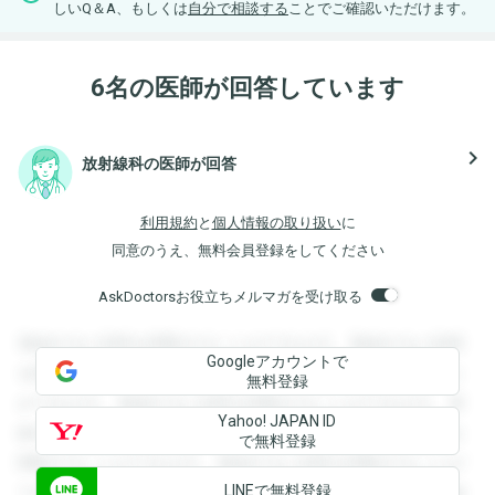
しいQ＆A、もしくは
自分で相談する
ことでご確認いただけます。
6名の医師が回答しています
navigate_next
放射線科の医師が回答
利用規約
と
個人情報の取り扱い
に
同意のうえ、無料会員登録をしてください
AskDoctorsお役立ちメルマガを受け取る
登録すると回答を閲覧することができます。登録すると回答
Googleアカウントで
を閲覧することができます。登録すると回答を閲覧すること
無料登録
ができます。登録すると回答を閲覧することができます。登
Yahoo! JAPAN ID
録すると回答を閲覧することができます。登録すると回答を
で無料登録
閲覧することができます。登録すると回答を閲覧することが
LINEで無料登録
できます。登録すると回答を閲覧することができます。登録