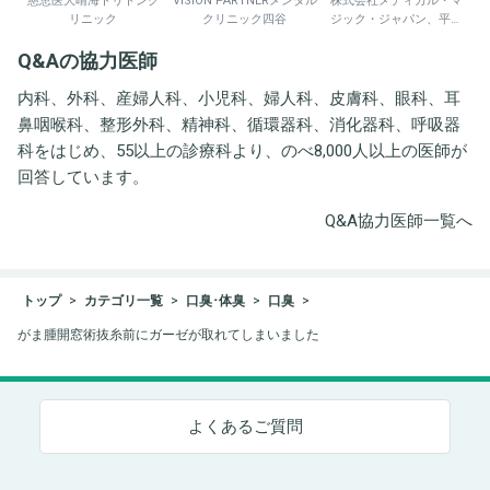
慈恵医大晴海トリトンク
VISION PARTNERメンタル
株式会社メディカル・マ
リニック
クリニック四谷
ジック・ジャパン、平野
井労働衛生コンサルタン
Q&Aの協力医師
ト事務所
内科、外科、産婦人科、小児科、婦人科、皮膚科、眼科、耳
鼻咽喉科、整形外科、精神科、循環器科、消化器科、呼吸器
科をはじめ、55以上の診療科より、のべ8,000人以上の医師が
回答しています。
Q&A協力医師一覧へ
トップ
カテゴリ一覧
口臭･体臭
口臭
がま腫開窓術抜糸前にガーゼが取れてしまいました
よくあるご質問