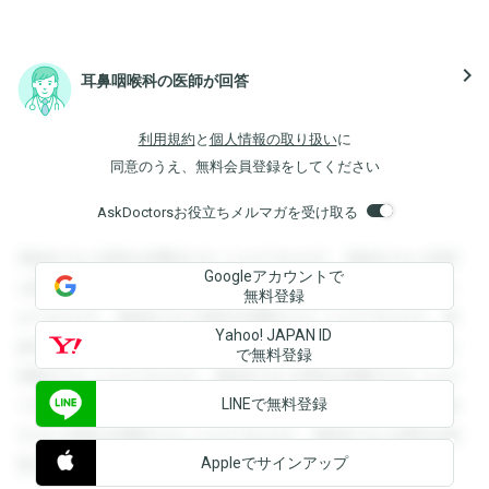
navigate_next
耳鼻咽喉科の医師が回答
利用規約
と
個人情報の取り扱い
に
同意のうえ、無料会員登録をしてください
AskDoctorsお役立ちメルマガを受け取る
登録すると回答を閲覧することができます。登録すると回答
Googleアカウントで
を閲覧することができます。登録すると回答を閲覧すること
無料登録
ができます。登録すると回答を閲覧することができます。登
Yahoo! JAPAN ID
録すると回答を閲覧することができます。登録すると回答を
で無料登録
閲覧することができます。登録すると回答を閲覧することが
LINEで無料登録
できます。登録すると回答を閲覧することができます。登録
すると回答を閲覧することができます。登録すると回答を閲
Appleでサインアップ
覧することができます。