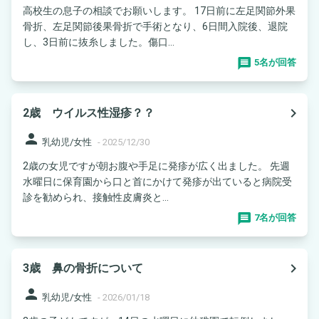
高校生の息子の相談でお願いします。 17日前に左足関節外果
骨折、左足関節後果骨折で手術となり、6日間入院後、退院
し、3日前に抜糸しました。傷口...
5名が回答
navigate_next
2歳 ウイルス性湿疹？？
person
乳幼児/女性
-
2025/12/30
2歳の女児ですが朝お腹や手足に発疹が広く出ました。 先週
水曜日に保育園から口と首にかけて発疹が出ていると病院受
診を勧められ、接触性皮膚炎と...
7名が回答
navigate_next
3歳 鼻の骨折について
person
乳幼児/女性
-
2026/01/18