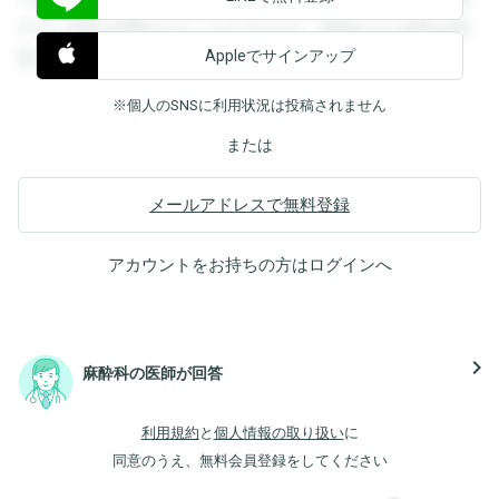
すると回答を閲覧することができます。登録すると回答を閲
Appleでサインアップ
覧することができます。
※個人のSNSに利用状況は投稿されません
または
メールアドレスで無料登録
アカウントをお持ちの方は
ログイン
へ
navigate_next
麻酔科の医師が回答
利用規約
と
個人情報の取り扱い
に
同意のうえ、無料会員登録をしてください