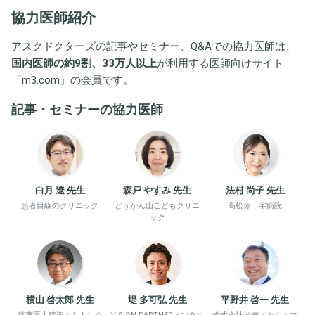
協力医師紹介
アスクドクターズの記事やセミナー、Q&Aでの協力医師は、
国内医師の約9割、33万人以上
が利用する医師向けサイト
「
m3.com
」の会員です。
記事・セミナーの協力医師
白月 遼 先生
森戸 やすみ 先生
法村 尚子 先生
患者目線のクリニック
どうかん山こどもクリニ
高松赤十字病院
ック
横山 啓太郎 先生
堤 多可弘 先生
平野井 啓一 先生