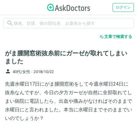
ログイン
search
edit_note
文章で検索する
がま腫開窓術抜糸前にガーゼが取れてしまい
ました
person
40代/女性 -
2018/10/22
先週水曜日17日にがま腫開窓術をして今週水曜日24日に
抜糸なんですが、今日の夕方ガーゼが自然に全部取れてし
まい病院に電話したら、出血や痛みがなければそのままで
水曜日にと言われました。本当に水曜日までそのままでい
いのでしょうか？