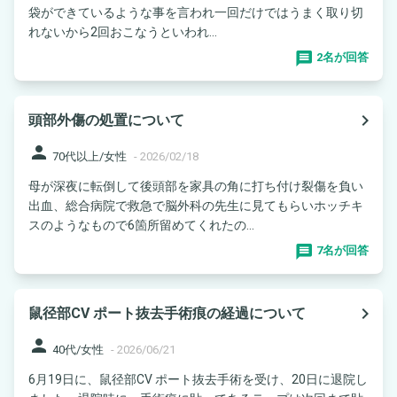
袋ができているような事を言われ一回だけではうまく取り切
れないから2回おこなうといわれ...
2名が回答
navigate_next
頭部外傷の処置について
person
70代以上/女性
-
2026/02/18
母が深夜に転倒して後頭部を家具の角に打ち付け裂傷を負い
出血、総合病院で救急で脳外科の先生に見てもらいホッチキ
スのようなもので6箇所留めてくれたの...
7名が回答
navigate_next
鼠径部CV ポート抜去手術痕の経過について
person
40代/女性
-
2026/06/21
6月19日に、鼠径部CV ポート抜去手術を受け、20日に退院し