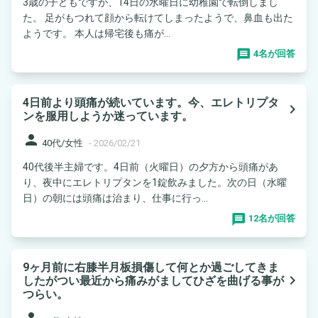
3歳の子どもですが、14日の水曜日に幼稚園で転倒しまし
た。 足がもつれて顔から転けてしまったようで、鼻血も出た
ようです。 本人は帰宅後も痛が...
4名が回答
4日前より頭痛が続いています。今、エレトリプタ
navigate_next
ンを服用しようか迷っています。
person
40代/女性
-
2026/02/21
40代後半主婦です。4日前（火曜日）の夕方から頭痛があ
り、夜中にエレトリプタンを1錠飲みました。次の日（水曜
日）の朝には頭痛は治まり、仕事に行っ...
12名が回答
9ヶ月前に右膝半月板損傷して何とか過ごしてきま
navigate_next
したがつい最近から痛みがましてひざを曲げる事が
つらい。
person