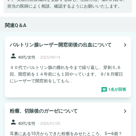
担当の医師によく相談、確認するようにお願いいたします。
関連Q＆A
navigate_next
バルトリン腺レーザー開窓術後の出血について
person
40代/女性
-
2025/09/14
４０代でバルトリン腺の腫れを今まで繰り返し、穿刺５,６
回、開窓術を１４年前にも１回やっています。 ９/８月曜日
にレーザーで開窓術をしてもら...
1名が回答
navigate_next
粉瘤、切除後のガーゼについて
person
40代/女性
-
2026/01/05
耳裏にある10月からできた粉瘤をみせたところ、 5〜6個？