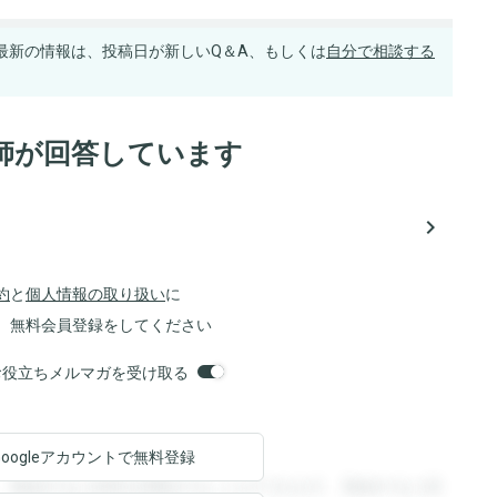
最新の情報は、投稿日が新しいQ＆A、もしくは
自分で相談する
師が回答しています
navigate_next
約
と
個人情報の取り扱い
に
、無料会員登録をしてください
orsお役立ちメルマガを受け取る
Googleアカウントで
無料登録
。登録すると回答を閲覧することができます。登録すると回