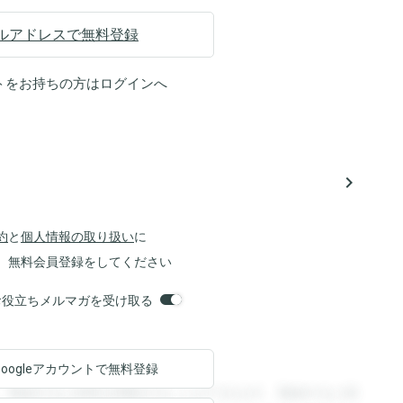
ルアドレスで無料登録
トをお持ちの方は
ログイン
へ
navigate_next
約
と
個人情報の取り扱い
に
、無料会員登録をしてください
orsお役立ちメルマガを受け取る
Googleアカウントで
無料登録
。登録すると回答を閲覧することができます。登録すると回