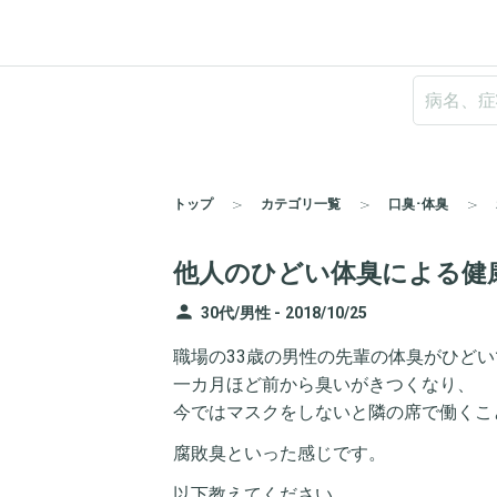
トップ
カテゴリ一覧
口臭･体臭
他人のひどい体臭による健
person
30代/男性 -
2018/10/25
職場の33歳の男性の先輩の体臭がひどい
一カ月ほど前から臭いがきつくなり、
今ではマスクをしないと隣の席で働くこ
腐敗臭といった感じです。
以下教えてください。