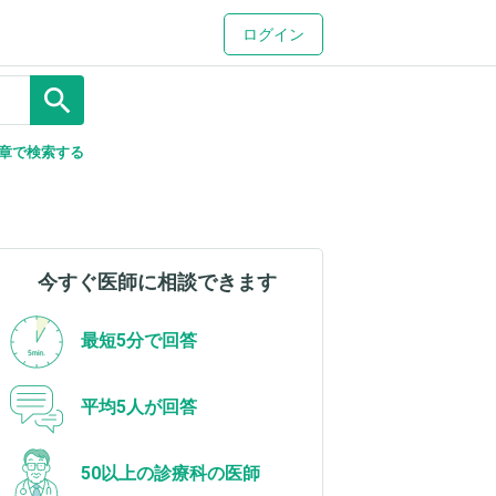
ログイン
search
章で検索する
今すぐ医師に相談できます
最短5分で回答
平均5人が回答
50以上の診療科の医師