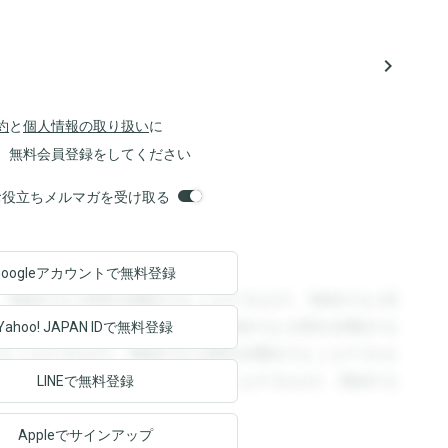
navigate_next
約
と
個人情報の取り扱い
に
、無料会員登録をしてください
orsお役立ちメルマガを受け取る
Googleアカウントで
無料登録
。登録すると回答を閲覧することができます。登録すると回
回答を閲覧することができます。登録すると回答を閲覧する
Yahoo! JAPAN ID
で無料登録
ることができます。登録すると回答を閲覧することができま
ます。登録すると回答を閲覧することができます。登録する
LINEで無料登録
Appleでサインアップ