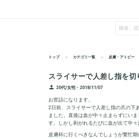
トップ
カテゴリ一覧
皮膚・アトピー
スライサーで人差し指を切
person
20代/女性 -
2018/11/07
お世話になります。
2日前、スライサーで人差し指の爪の下
ました。直後は血が中々止まらずにいま
す。しかし剥がれるたびに血が出て中々
皮膚科に行くべきなんでしょうが繁忙期