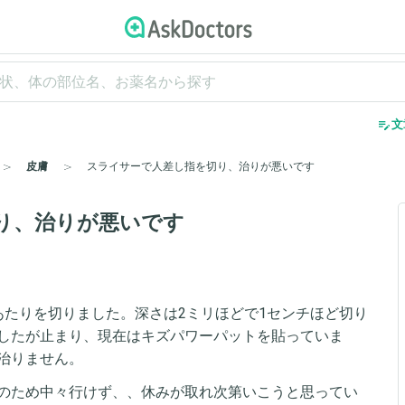
edit_note
文
皮膚
スライサーで人差し指を切り、治りが悪いです
り、治りが悪いです
あたりを切りました。深さは2ミリほどで1センチほど切り
したが止まり、現在はキズパワーパットを貼っていま
治りません。
のため中々行けず、、休みが取れ次第いこうと思ってい