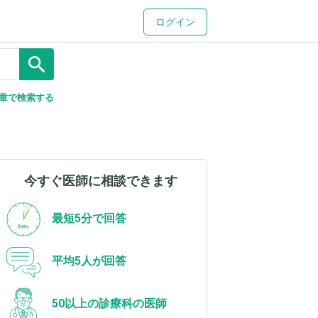
ログイン
search
章で検索する
今すぐ医師に相談できます
最短5分で回答
平均5人が回答
50以上の診療科の医師