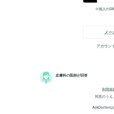
※個人のS
メー
アカウン
皮膚科の医師が回答
利用規
同意のうえ
AskDoct