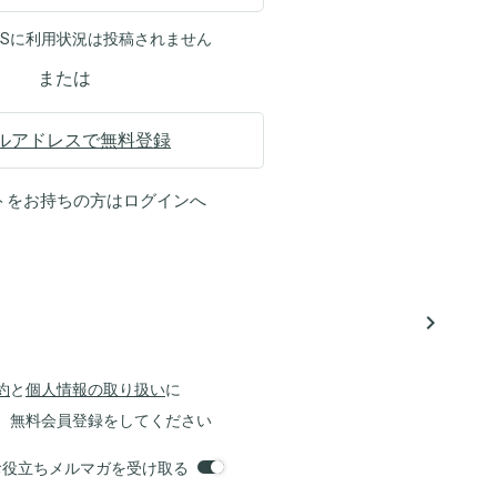
NSに利用状況は投稿されません
または
ルアドレスで無料登録
トをお持ちの方は
ログイン
へ
navigate_next
約
と
個人情報の取り扱い
に
、無料会員登録をしてください
orsお役立ちメルマガを受け取る