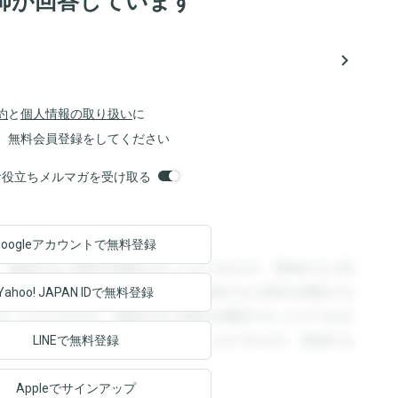
師が回答しています
navigate_next
約
と
個人情報の取り扱い
に
、無料会員登録をしてください
orsお役立ちメルマガを受け取る
Googleアカウントで
無料登録
。登録すると回答を閲覧することができます。登録すると回
回答を閲覧することができます。登録すると回答を閲覧する
Yahoo! JAPAN ID
で無料登録
ることができます。登録すると回答を閲覧することができま
ます。登録すると回答を閲覧することができます。登録する
LINEで無料登録
Appleでサインアップ