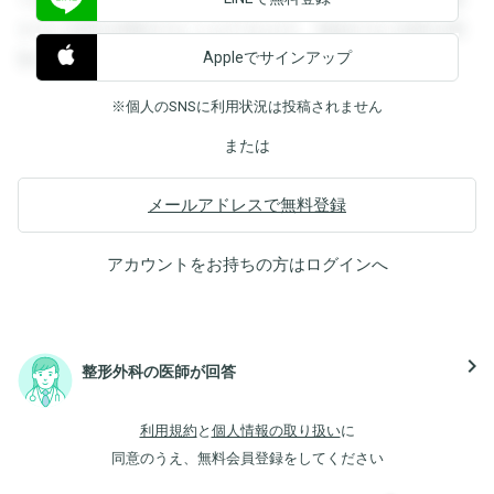
すると回答を閲覧することができます。登録すると回答を閲
Appleでサインアップ
覧することができます。
※個人のSNSに利用状況は投稿されません
または
メールアドレスで無料登録
アカウントをお持ちの方は
ログイン
へ
navigate_next
整形外科の医師が回答
利用規約
と
個人情報の取り扱い
に
同意のうえ、無料会員登録をしてください