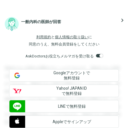
navigate_next
一般内科の医師が回答
利用規約
と
個人情報の取り扱い
に
同意のうえ、無料会員登録をしてください
AskDoctorsお役立ちメルマガを受け取る
登録すると回答を閲覧することができます。登録すると回答
Googleアカウントで
を閲覧することができます。登録すると回答を閲覧すること
無料登録
ができます。登録すると回答を閲覧することができます。登
Yahoo! JAPAN ID
録すると回答を閲覧することができます。登録すると回答を
で無料登録
閲覧することができます。登録すると回答を閲覧することが
LINEで無料登録
できます。登録すると回答を閲覧することができます。登録
すると回答を閲覧することができます。登録すると回答を閲
Appleでサインアップ
覧することができます。