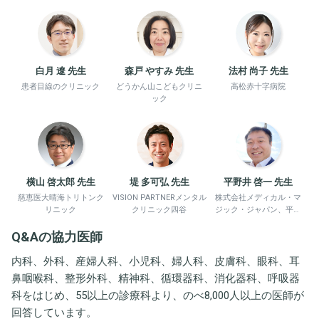
白月 遼 先生
森戸 やすみ 先生
法村 尚子 先生
患者目線のクリニック
どうかん山こどもクリニ
高松赤十字病院
ック
横山 啓太郎 先生
堤 多可弘 先生
平野井 啓一 先生
慈恵医大晴海トリトンク
VISION PARTNERメンタル
株式会社メディカル・マ
リニック
クリニック四谷
ジック・ジャパン、平野
井労働衛生コンサルタン
Q&Aの協力医師
ト事務所
内科、外科、産婦人科、小児科、婦人科、皮膚科、眼科、耳
鼻咽喉科、整形外科、精神科、循環器科、消化器科、呼吸器
科をはじめ、55以上の診療科より、のべ8,000人以上の医師が
回答しています。