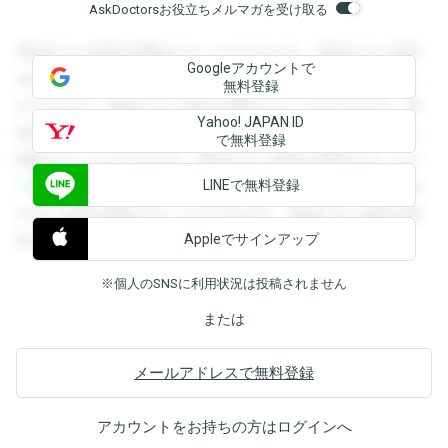
AskDoctorsお役立ちメルマガを受け取る
登録すると回答を閲覧することができます。登録すると回答
Googleアカウントで
を閲覧することができます。登録すると回答を閲覧すること
無料登録
ができます。登録すると回答を閲覧することができます。登
Yahoo! JAPAN ID
録すると回答を閲覧することができます。登録すると回答を
で無料登録
閲覧することができます。登録すると回答を閲覧することが
LINEで無料登録
できます。登録すると回答を閲覧することができます。登録
すると回答を閲覧することができます。登録すると回答を閲
Appleでサインアップ
覧することができます。
※個人のSNSに利用状況は投稿されません
または
メールアドレスで無料登録
アカウントをお持ちの方は
ログイン
へ