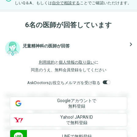
しいQ＆A、もしくは
自分で相談する
ことでご確認いただけます。
6名の医師が回答しています
navigate_next
児童精神科の医師が回答
利用規約
と
個人情報の取り扱い
に
同意のうえ、無料会員登録をしてください
AskDoctorsお役立ちメルマガを受け取る
登録すると回答を閲覧することができます。登録すると回答
Googleアカウントで
を閲覧することができます。登録すると回答を閲覧すること
無料登録
ができます。登録すると回答を閲覧することができます。登
Yahoo! JAPAN ID
録すると回答を閲覧することができます。登録すると回答を
で無料登録
閲覧することができます。登録すると回答を閲覧することが
LINEで無料登録
できます。登録すると回答を閲覧することができます。登録