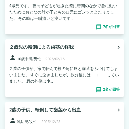
4歳児です。 夜間子どもが起きた際に暗闇のなかで急に動い
たためにおとなの肘が子どもの口元にゴンッと当たりまし
た。 その時は一瞬痛いと泣いてす...
7名が回答
navigate_next
２歳児の転倒による歯茎の怪我
person
10歳未満/男性
-
2026/02/16
２歳の子供が、家で転んで棚の角に唇と歯茎をぶつけてしま
いました。 すぐに泣きましたが、数分後にはニコニコしてい
ました。 唇の外傷は少...
2名が回答
navigate_next
2歳の子供、転倒して歯茎から出血
person
乳幼児/女性
-
2025/12/23