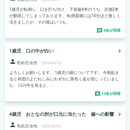
1歳児が転倒し、口を打ち付け、 下前歯4本のうち、左側2本
が動揺してしまっております。 転倒直後には10分ほど激しく
泣きましたが、その後はいつも...
6名が回答
navigate_next
1歳児 口の中が白い
person
乳幼児/女性
-
2026/04/16
よろしくお願いします。 1歳児の娘についてです。 今朝起き
ると布団のよだれしみにわずかに茶色く血が混じっていまし
た。 口の中を見ると、...
12名が回答
navigate_next
4歳児 おとなの肘が口元に当たった 歯への影響
person
乳幼児/女性
-
2026/02/09