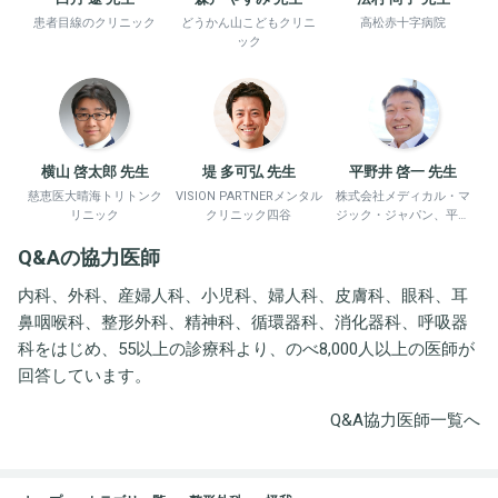
患者目線のクリニック
どうかん山こどもクリニ
高松赤十字病院
ック
横山 啓太郎 先生
堤 多可弘 先生
平野井 啓一 先生
慈恵医大晴海トリトンク
VISION PARTNERメンタル
株式会社メディカル・マ
リニック
クリニック四谷
ジック・ジャパン、平野
井労働衛生コンサルタン
Q&Aの協力医師
ト事務所
内科、外科、産婦人科、小児科、婦人科、皮膚科、眼科、耳
鼻咽喉科、整形外科、精神科、循環器科、消化器科、呼吸器
科をはじめ、55以上の診療科より、のべ8,000人以上の医師が
回答しています。
Q&A協力医師一覧へ