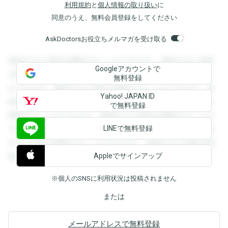
利用規約
と
個人情報の取り扱い
に
同意のうえ、無料会員登録をしてください
AskDoctorsお役立ちメルマガを受け取る
登録すると回答を閲覧することができます。登録すると回答
Googleアカウントで
を閲覧することができます。登録すると回答を閲覧すること
無料登録
ができます。登録すると回答を閲覧することができます。登
Yahoo! JAPAN ID
録すると回答を閲覧することができます。登録すると回答を
で無料登録
閲覧することができます。登録すると回答を閲覧することが
LINEで無料登録
できます。登録すると回答を閲覧することができます。登録
すると回答を閲覧することができます。登録すると回答を閲
Appleでサインアップ
覧することができます。
※個人のSNSに利用状況は投稿されません
または
メールアドレスで無料登録