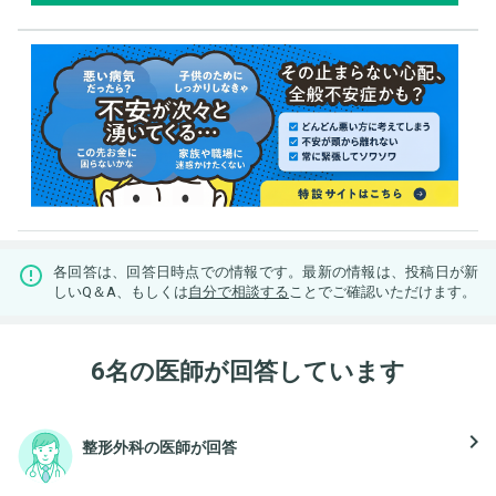
各回答は、回答日時点での情報です。最新の情報は、投稿日が新
しいQ＆A、もしくは
自分で相談する
ことでご確認いただけます。
6名の医師が回答しています
navigate_next
整形外科の医師が回答