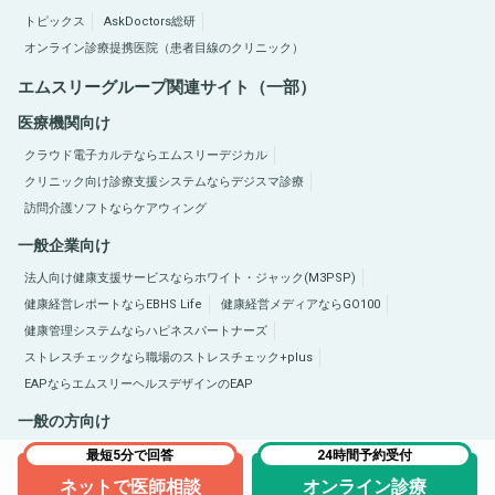
トピックス
AskDoctors総研
オンライン診療提携医院（患者目線のクリニック）
エムスリーグループ関連サイト（一部）
医療機関向け
クラウド電子カルテならエムスリーデジカル
クリニック向け診療支援システムならデジスマ診療
訪問介護ソフトならケアウィング
一般企業向け
法人向け健康支援サービスならホワイト・ジャック(M3PSP)
健康経営レポートならEBHS Life
健康経営メディアならGO100
健康管理システムならハピネスパートナーズ
ストレスチェックなら職場のストレスチェック+plus
EAPならエムスリーヘルスデザインのEAP
一般の方向け
医療総合サイトQLife（キューライフ）
肥満症総合サイトならひまんラボ
最短5分で回答
24時間予約受付
ネットで医師相談
オンライン診療