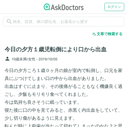
ログイン
search
edit_note
文章で検索する
今日の夕方１歳児転倒により口から出血
person
10歳未満/女性 -
2019/10/05
今日の夕方ころ１歳０ヶ月の娘が室内で転倒し、口元を家
具にぶつけてしまい口の中から出血がありました。
出血はすぐに止まり、その後痛がることもなく機嫌良く過
ごし、夕飯もモリモリ食べてくれました。
今は気持ち良さそうに眠っています。
寝た後に口の中を見てみると、赤黒く内出血をしていて、
少し切り傷があるように見えます。
転んだ時に上前歯が当たって切れてしまったのかな？と思