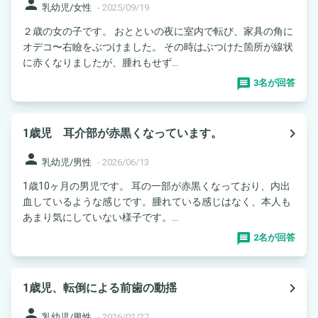
person
乳幼児/女性
-
2025/09/19
２歳の女の子です。 おとといの夜に室内で転び、家具の角に
オデコ〜右瞼をぶつけました。 その時はぶつけた箇所が線状
に赤くなりましたが、腫れもせず...
3名が回答
navigate_next
1歳児 耳介部が赤黒くなっています。
person
乳幼児/男性
-
2026/06/13
1歳10ヶ月の男児です。 耳の一部が赤黒くなっており、内出
血しているような感じです。腫れている感じはなく、本人も
あまり気にしていない様子です。...
2名が回答
navigate_next
1歳児、転倒による前歯の動揺
person
乳幼児/男性
-
2026/02/27