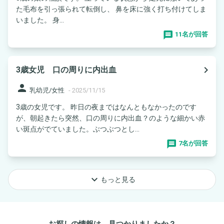
た毛布を引っ張られて転倒し、 鼻を床に強く打ち付けてしま
いました。 身...
11名が回答
navigate_next
3歳女児 口の周りに内出血
person
乳幼児/女性
-
2025/11/15
3歳の女児です。 昨日の夜まではなんともなかったのです
が、朝起きたら突然、口の周りに内出血？のような細かい赤
い斑点がでていました。ぶつぶつとし...
7名が回答
keyboard_arrow_down
もっと見る
お探しの情報は、見つかりましたか？