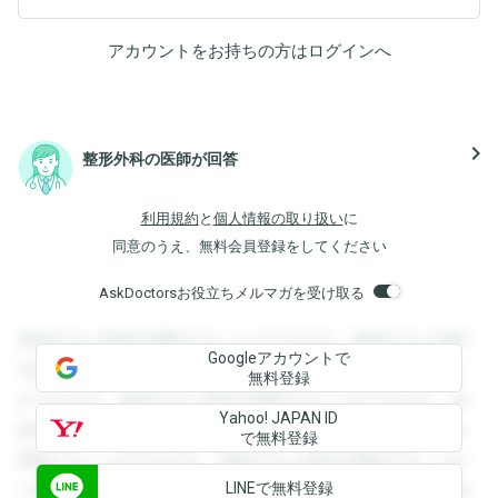
アカウントをお持ちの方は
ログイン
へ
navigate_next
整形外科の医師が回答
利用規約
と
個人情報の取り扱い
に
同意のうえ、無料会員登録をしてください
AskDoctorsお役立ちメルマガを受け取る
登録すると回答を閲覧することができます。登録すると回答
Googleアカウントで
を閲覧することができます。登録すると回答を閲覧すること
無料登録
ができます。登録すると回答を閲覧することができます。登
Yahoo! JAPAN ID
録すると回答を閲覧することができます。登録すると回答を
で無料登録
閲覧することができます。登録すると回答を閲覧することが
LINEで無料登録
できます。登録すると回答を閲覧することができます。登録