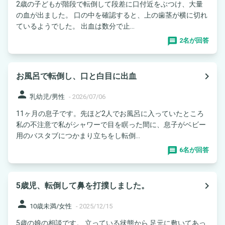
2歳の子どもが階段で転倒して段差に口付近をぶつけ、大量
の血が出ました。 口の中を確認すると、上の歯茎が横に切れ
ているようでした。 出血は数分で止...
2名が回答
navigate_next
お風呂で転倒し、口と白目に出血
person
乳幼児/男性
-
2026/07/06
11ヶ月の息子です。先ほど2人でお風呂に入っていたところ
私の不注意で私がシャワーで目を瞑った間に、息子がベビー
用のバスタブにつかまり立ちをし転倒...
6名が回答
navigate_next
5歳児、転倒して鼻を打撲しました。
person
10歳未満/女性
-
2025/12/15
5歳の娘の相談です。 立っている状態から 足元に敷いてあっ