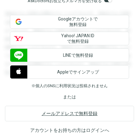
AskDoctorsお役立ちメルマガを受け取る
登録すると回答を閲覧することができます。登録すると回答
Googleアカウントで
を閲覧することができます。登録すると回答を閲覧すること
無料登録
ができます。登録すると回答を閲覧することができます。登
Yahoo! JAPAN ID
録すると回答を閲覧することができます。登録すると回答を
で無料登録
閲覧することができます。登録すると回答を閲覧することが
LINEで無料登録
できます。登録すると回答を閲覧することができます。登録
すると回答を閲覧することができます。登録すると回答を閲
Appleでサインアップ
覧することができます。
※個人のSNSに利用状況は投稿されません
または
メールアドレスで無料登録
アカウントをお持ちの方は
ログイン
へ