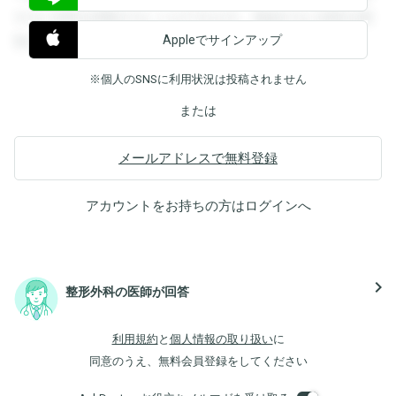
すると回答を閲覧することができます。登録すると回答を閲
Appleでサインアップ
覧することができます。
※個人のSNSに利用状況は投稿されません
または
メールアドレスで無料登録
アカウントをお持ちの方は
ログイン
へ
navigate_next
整形外科の医師が回答
利用規約
と
個人情報の取り扱い
に
同意のうえ、無料会員登録をしてください