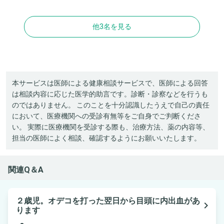
他3名を見る
本サービスは医師による健康相談サービスで、医師による回答
は相談内容に応じた医学的助言です。診断・診察などを行うも
のではありません。 このことを十分認識したうえで自己の責任
において、医療機関への受診有無等をご自身でご判断くださ
い。 実際に医療機関を受診する際も、治療方法、薬の内容等、
担当の医師によく相談、確認するようにお願いいたします。
関連Q＆A
２歳児。オデコを打った翌日から目頭に内出血があ
navigate_next
ります