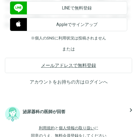
閲覧することができます。登録すると回答を閲覧することが
LINEで無料登録
できます。登録すると回答を閲覧することができます。登録
すると回答を閲覧することができます。登録すると回答を閲
Appleでサインアップ
覧することができます。
※個人のSNSに利用状況は投稿されません
または
メールアドレスで無料登録
アカウントをお持ちの方は
ログイン
へ
navigate_next
泌尿器科の医師が回答
利用規約
と
個人情報の取り扱い
に
同意のうえ、無料会員登録をしてください