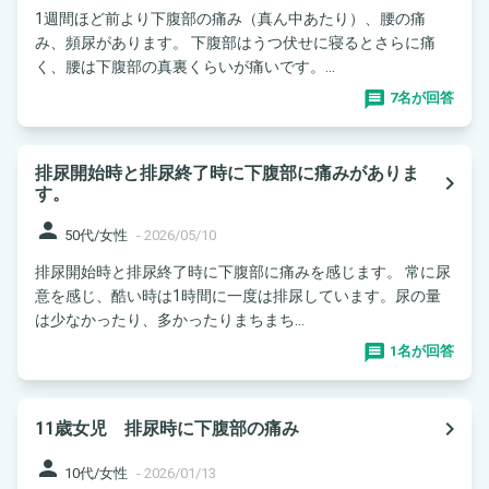
1週間ほど前より下腹部の痛み（真ん中あたり）、腰の痛
み、頻尿があります。 下腹部はうつ伏せに寝るとさらに痛
く、腰は下腹部の真裏くらいが痛いです。...
7名が回答
排尿開始時と排尿終了時に下腹部に痛みがありま
navigate_next
す。
person
50代/女性
-
2026/05/10
排尿開始時と排尿終了時に下腹部に痛みを感じます。 常に尿
意を感じ、酷い時は1時間に一度は排尿しています。尿の量
は少なかったり、多かったりまちまち...
1名が回答
navigate_next
11歳女児 排尿時に下腹部の痛み
person
10代/女性
-
2026/01/13