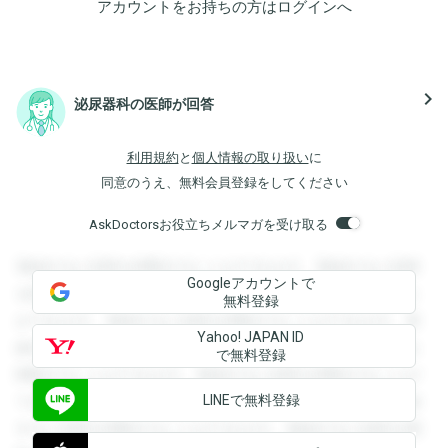
アカウントをお持ちの方は
ログイン
へ
navigate_next
泌尿器科の医師が回答
利用規約
と
個人情報の取り扱い
に
同意のうえ、無料会員登録をしてください
AskDoctorsお役立ちメルマガを受け取る
登録すると回答を閲覧することができます。登録すると回答
Googleアカウントで
を閲覧することができます。登録すると回答を閲覧すること
無料登録
ができます。登録すると回答を閲覧することができます。登
Yahoo! JAPAN ID
録すると回答を閲覧することができます。登録すると回答を
で無料登録
閲覧することができます。登録すると回答を閲覧することが
LINEで無料登録
できます。登録すると回答を閲覧することができます。登録
すると回答を閲覧することができます。登録すると回答を閲