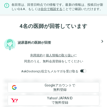
各回答は、回答日時点での情報です。最新の情報は、投稿日が新
しいQ＆A、もしくは
自分で相談する
ことでご確認いただけます。
4名の医師が回答しています
navigate_next
泌尿器科の医師が回答
利用規約
と
個人情報の取り扱い
に
同意のうえ、無料会員登録をしてください
AskDoctorsお役立ちメルマガを受け取る
登録すると回答を閲覧することができます。登録すると回答
Googleアカウントで
を閲覧することができます。登録すると回答を閲覧すること
無料登録
ができます。登録すると回答を閲覧することができます。登
Yahoo! JAPAN ID
録すると回答を閲覧することができます。登録すると回答を
で無料登録