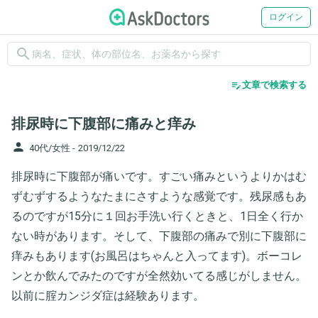
ログイン
search
edit_note
文章で検索する
排尿時に下腹部に痛みと痒み
person
40代/女性 -
2019/12/22
排尿時に下腹部が痛いです。すごい痛みというよりかはむ
ずむずするようなたまにさすような感覚です。残尿感もあ
るのですが15分に１回お手洗い行くときと、1日全く行か
ない時があります。そして、下腹部の痛みで別に下腹部に
痒みもあります(お風呂はちゃんと入ってます)。ボーコレ
ンとか飲んでみたのですが全然効いてる感じがしません。
以前に腟カンジダ症は経験あります。