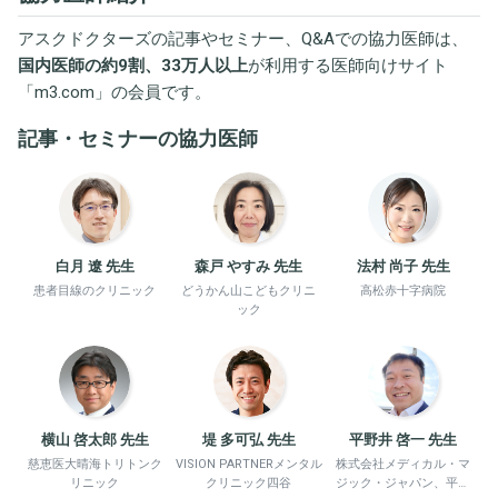
アスクドクターズの記事やセミナー、Q&Aでの協力医師は、
国内医師の約9割、33万人以上
が利用する医師向けサイト
「
m3.com
」の会員です。
記事・セミナーの協力医師
白月 遼 先生
森戸 やすみ 先生
法村 尚子 先生
患者目線のクリニック
どうかん山こどもクリニ
高松赤十字病院
ック
横山 啓太郎 先生
堤 多可弘 先生
平野井 啓一 先生
慈恵医大晴海トリトンク
VISION PARTNERメンタル
株式会社メディカル・マ
リニック
クリニック四谷
ジック・ジャパン、平野