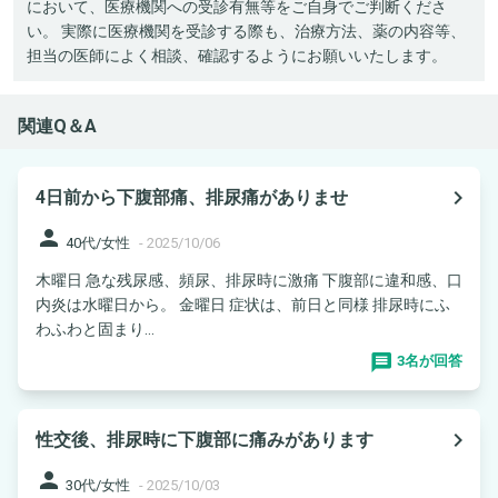
において、医療機関への受診有無等をご自身でご判断くださ
い。 実際に医療機関を受診する際も、治療方法、薬の内容等、
担当の医師によく相談、確認するようにお願いいたします。
関連Q＆A
navigate_next
4日前から下腹部痛、排尿痛がありませ
person
40代/女性
-
2025/10/06
木曜日 急な残尿感、頻尿、排尿時に激痛 下腹部に違和感、口
内炎は水曜日から。 金曜日 症状は、前日と同様 排尿時にふ
わふわと固まり...
3名が回答
navigate_next
性交後、排尿時に下腹部に痛みがあります
person
30代/女性
-
2025/10/03