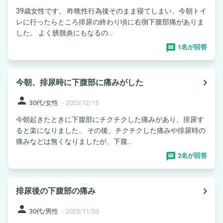
39歳女性です。 昨晩性行為後そのまま寝てしまい、今朝トイ
レに行ったらところ排尿の終わり頃に右側下腹部痛がありま
した。 よく膀胱炎にもなるの...
1名が回答
navigate_next
今朝、排尿時に下腹部に痛みがした
person
30代/女性
-
2025/12/15
今朝起きたときに下腹部にチクチクした痛みがあり、排尿す
ると楽になりました。 その後、チクチクした痛みや排尿時の
痛みなどは無くなりましたが、下腹...
2名が回答
navigate_next
排尿後の下腹部の痛み
person
30代/男性
-
2025/11/30