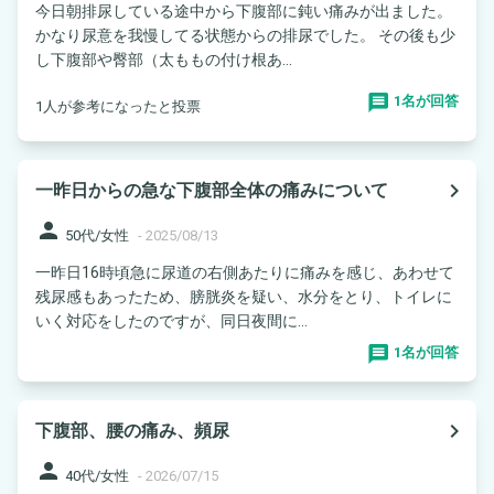
今日朝排尿している途中から下腹部に鈍い痛みが出ました。
かなり尿意を我慢してる状態からの排尿でした。 その後も少
し下腹部や臀部（太ももの付け根あ...
1名が回答
1人が参考になったと投票
navigate_next
一昨日からの急な下腹部全体の痛みについて
person
50代/女性
-
2025/08/13
一昨日16時頃急に尿道の右側あたりに痛みを感じ、あわせて
残尿感もあったため、膀胱炎を疑い、水分をとり、トイレに
いく対応をしたのですが、同日夜間に...
1名が回答
navigate_next
下腹部、腰の痛み、頻尿
person
40代/女性
-
2026/07/15