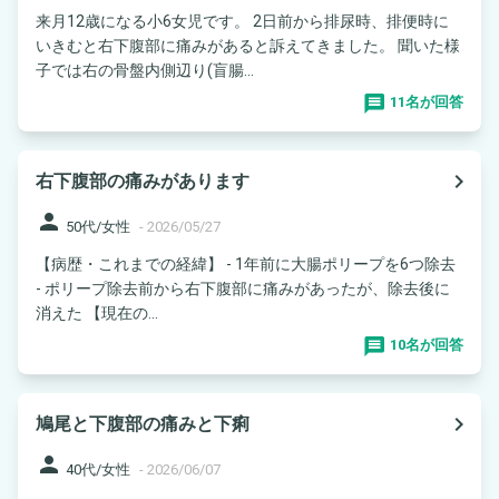
来月12歳になる小6女児です。 2日前から排尿時、排便時に
いきむと右下腹部に痛みがあると訴えてきました。 聞いた様
子では右の骨盤内側辺り(盲腸...
11名が回答
navigate_next
右下腹部の痛みがあります
person
50代/女性
-
2026/05/27
【病歴・これまでの経緯】 - 1年前に大腸ポリープを6つ除去
- ポリープ除去前から右下腹部に痛みがあったが、除去後に
消えた 【現在の...
10名が回答
navigate_next
鳩尾と下腹部の痛みと下痢
person
40代/女性
-
2026/06/07