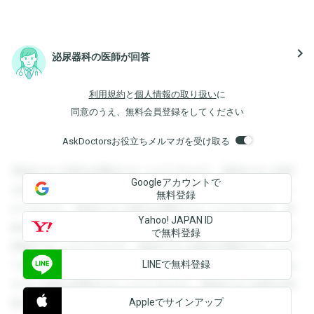
navigate_next
泌尿器科の医師が回答
利用規約
と
個人情報の取り扱い
に
同意のうえ、無料会員登録をしてください
AskDoctorsお役立ちメルマガを受け取る
登録すると回答を閲覧することができます。登録すると回答
Googleアカウントで
を閲覧することができます。登録すると回答を閲覧すること
無料登録
ができます。登録すると回答を閲覧することができます。登
Yahoo! JAPAN ID
録すると回答を閲覧することができます。登録すると回答を
で無料登録
閲覧することができます。登録すると回答を閲覧することが
LINEで無料登録
できます。登録すると回答を閲覧することができます。登録
すると回答を閲覧することができます。登録すると回答を閲
Appleでサインアップ
覧することができます。