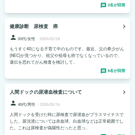
2名が回答
navigate_next
健康診断 尿検査 癌
person
30代/女性
-
2026/02/28
もうすぐ40になる子育て中のものです。最近、父の希少がん
(NEC)が見つかり、祖父や祖母も癌でなくなっているので、
遺伝を恐れてがん検査を検討して...
6名が回答
navigate_next
人間ドックの尿潜血検査について
person
40代/男性
-
2026/03/16
人間ドックを受けた時に尿検査で尿潜血がプラスマイナスで
した。尿沈渣については赤血球、白血球などは正常範囲でし
た。これは尿検査が偽陽性だったと思っ...