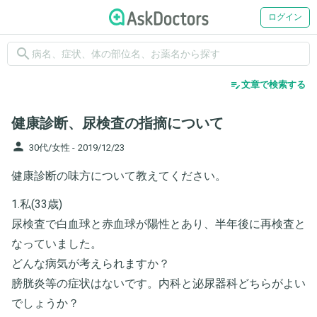
ログイン
search
edit_note
文章で検索する
健康診断、尿検査の指摘について
person
30代/女性 -
2019/12/23
健康診断の味方について教えてください。
1.私(33歳)
尿検査で白血球と赤血球が陽性とあり、半年後に再検査と
なっていました。
どんな病気が考えられますか？
膀胱炎等の症状はないです。内科と泌尿器科どちらがよい
でしょうか？