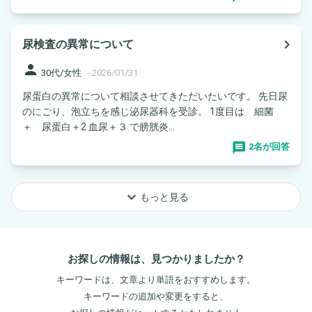
navigate_next
尿検査の異常について
person
30代/女性
-
2026/01/31
尿蛋白の異常について相談させてきただいたいです。 先日尿
のにごり、泡立ちを感じ泌尿器科を受診。 1度目は 細菌
＋ 尿蛋白＋2 血尿＋３ で膀胱炎...
2名が回答
keyboard_arrow_down
もっと見る
お探しの情報は、見つかりましたか？
キーワードは、文章より単語をおすすめします。
キーワードの追加や変更をすると、