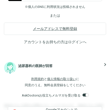
※個人のSNSに利用状況は投稿されません
または
メールアドレスで無料登録
アカウントをお持ちの方は
ログイン
へ
navigate_next
泌尿器科の医師が回答
利用規約
と
個人情報の取り扱い
に
同意のうえ、無料会員登録をしてください
AskDoctorsお役立ちメルマガを受け取る
登録すると回答を閲覧することができます。登録すると回答
Googleアカウントで