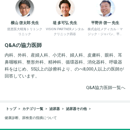
横山 啓太郎 先生
堤 多可弘 先生
平野井 啓一 先生
慈恵医大晴海トリトンク
VISION PARTNERメンタル
株式会社メディカル・マ
リニック
クリニック四谷
ジック・ジャパン、平野
井労働衛生コンサルタン
Q&Aの協力医師
ト事務所
内科、外科、産婦人科、小児科、婦人科、皮膚科、眼科、耳
鼻咽喉科、整形外科、精神科、循環器科、消化器科、呼吸器
科をはじめ、55以上の診療科より、のべ8,000人以上の医師が
回答しています。
Q&A協力医師一覧へ
トップ
カテゴリ一覧
泌尿器
泌尿器その他
健康診断、尿検査の指摘について