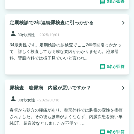
3名が回答
navigate_next
定期検診で2年連続尿検査に引っかかる
person
30代/男性
-
2025/10/01
34歳男性です。定期検診の尿検査でここ2年毎回引っかかっ
て、詳しく検査しても明確な要因がわかりません。泌尿器
科、腎臓内科では様子見でいいと言われ...
3名が回答
navigate_next
尿検査 糖尿病 内臓が悪いですか？
person
30代/女性
-
2026/01/16
春頃から朝方の腰痛があり、整形外科では胸椎の変性を指摘
されました。その後も腰痛がよくならず、内臓疾患を疑い単
純CT、超音波などしましたが不明でし...
8名が回答