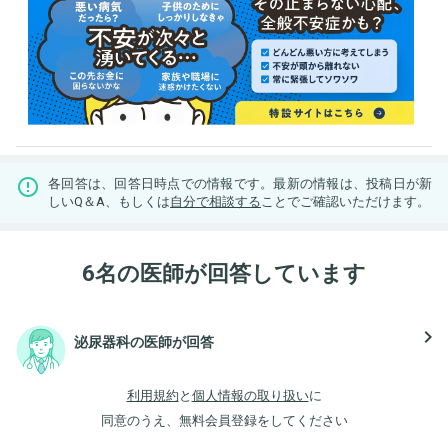
各回答は、回答日時点での情報です。最新の情報は、投稿日が新
しいQ＆A、もしくは
自分で相談する
ことでご確認いただけます。
6名の医師が回答しています
navigate_next
泌尿器科の医師が回答
利用規約
と
個人情報の取り扱い
に
同意のうえ、無料会員登録をしてください