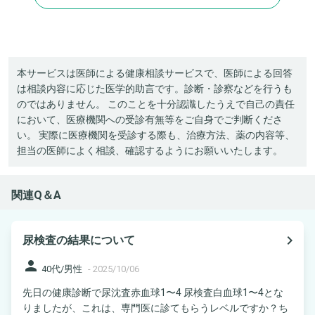
本サービスは医師による健康相談サービスで、医師による回答
は相談内容に応じた医学的助言です。診断・診察などを行うも
のではありません。 このことを十分認識したうえで自己の責任
において、医療機関への受診有無等をご自身でご判断くださ
い。 実際に医療機関を受診する際も、治療方法、薬の内容等、
担当の医師によく相談、確認するようにお願いいたします。
関連Q＆A
navigate_next
尿検査の結果について
person
40代/男性
-
2025/10/06
先日の健康診断で尿沈査赤血球1〜4 尿検査白血球1〜4とな
りましたが、これは、専門医に診てもらうレベルですか？ち