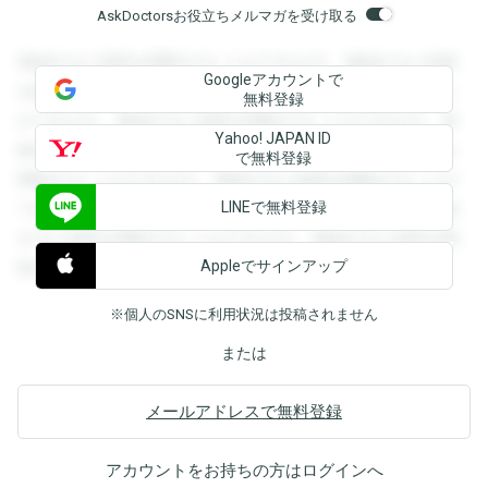
AskDoctorsお役立ちメルマガを受け取る
登録すると回答を閲覧することができます。登録すると回答
Googleアカウントで
を閲覧することができます。登録すると回答を閲覧すること
無料登録
ができます。登録すると回答を閲覧することができます。登
Yahoo! JAPAN ID
録すると回答を閲覧することができます。登録すると回答を
で無料登録
閲覧することができます。登録すると回答を閲覧することが
LINEで無料登録
できます。登録すると回答を閲覧することができます。登録
すると回答を閲覧することができます。登録すると回答を閲
Appleでサインアップ
覧することができます。
※個人のSNSに利用状況は投稿されません
または
メールアドレスで無料登録
アカウントをお持ちの方は
ログイン
へ