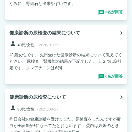
なみに、腎結石な出来やすいです。
3名が回答
navigate_next
健康診断の尿検査の結果について
person
40代/女性
-
2026/01/25
41歳女性です。 先日受けた健康診断の結果について教えてく
ださい。 尿検査、腎機能の結果が下記でした。 上２つはB判
定です。クレアチニンはA判...
6名が回答
navigate_next
健康診断の尿検査について
person
30代/女性
-
2025/08/27
昨日会社の健康診断を受けました。尿検査をしたんですが蛋
白が➕潜血が±になってたとおもいます！ 蛋白は妊娠のとき
にでたりはしてたんですが潜血は初め...