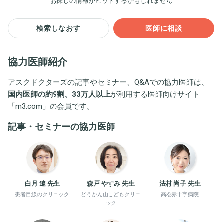
お探しの情報がヒットするかもしれません
検索しなおす
医師に相談
協力医師紹介
アスクドクターズの記事やセミナー、Q&Aでの協力医師は、
国内医師の約9割、33万人以上
が利用する医師向けサイト
「
m3.com
」の会員です。
記事・セミナーの協力医師
白月 遼 先生
森戸 やすみ 先生
法村 尚子 先生
患者目線のクリニック
どうかん山こどもクリニ
高松赤十字病院
ック