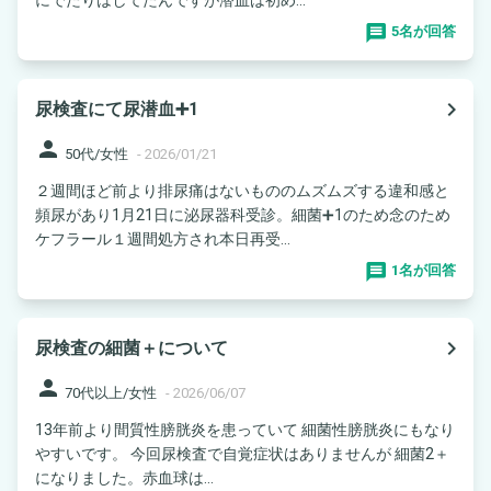
5名が回答
navigate_next
尿検査にて尿潜血➕1
person
50代/女性
-
2026/01/21
２週間ほど前より排尿痛はないもののムズムズする違和感と
頻尿があり1月21日に泌尿器科受診。細菌➕1のため念のため
ケフラール１週間処方され本日再受...
1名が回答
navigate_next
尿検査の細菌＋について
person
70代以上/女性
-
2026/06/07
13年前より間質性膀胱炎を患っていて 細菌性膀胱炎にもなり
やすいです。 今回尿検査で自覚症状はありませんが 細菌2＋
になりました。赤血球は...