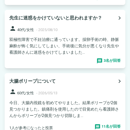
navigate_next
先生に迷惑をかけていないと思われますか？
person
40代/女性
-
2025/08/10
双極性障害で不妊治療に通っています。採卵手術の時、静脈
麻酔が怖く気にしてしまい、手術後に気分が悪くなり先生や
看護師さんに迷惑をかけてしまいました...
3名が回答
navigate_next
大腸ポリープについて
person
60代/女性
-
2026/05/13
今日、大腸内視鏡を初めてやりました。結果ポリープが2個
見つかりました。鎮痛剤を使用したので目覚めたら看護師さ
んからポリープが2個見つかり切除しま...
11名が回答
1人が参考になったと投票