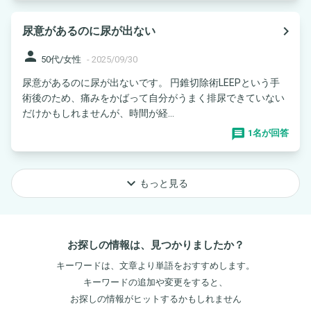
navigate_next
尿意があるのに尿が出ない
person
50代/女性
-
2025/09/30
尿意があるのに尿が出ないです。 円錐切除術LEEPという手
術後のため、痛みをかばって自分がうまく排尿できていない
だけかもしれませんが、時間が経...
1名が回答
keyboard_arrow_down
もっと見る
お探しの情報は、見つかりましたか？
キーワードは、文章より単語をおすすめします。
キーワードの追加や変更をすると、
お探しの情報がヒットするかもしれません