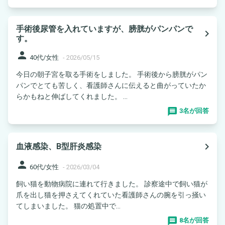
手術後尿管を入れていますが、膀胱がパンパンで
navigate_next
す。
person
40代/女性
-
2026/05/15
今日の朝子宮を取る手術をしました。 手術後から膀胱がパン
パンでとても苦しく、看護師さんに伝えると曲がっていたか
らかもねと伸ばしてくれました。 ...
3名が回答
navigate_next
血液感染、B型肝炎感染
person
60代/女性
-
2026/03/04
飼い猫を動物病院に連れて行きました。 診察途中で飼い猫が
爪を出し猫を押さえてくれていた看護師さんの腕を引っ掻い
てしまいました。 猫の処置中で...
8名が回答