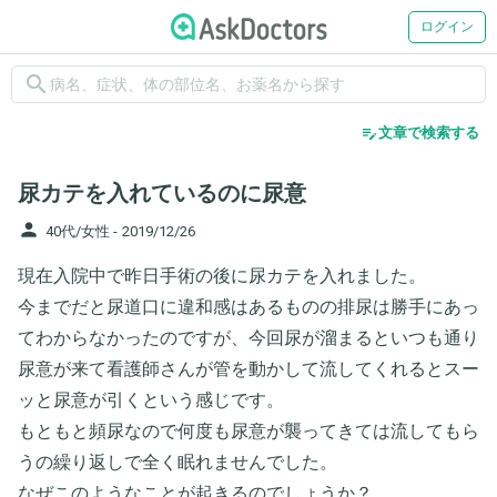
ログイン
search
edit_note
文章で検索する
尿カテを入れているのに尿意
person
40代/女性 -
2019/12/26
現在入院中で昨日手術の後に尿カテを入れました。
今までだと尿道口に違和感はあるものの排尿は勝手にあっ
てわからなかったのですが、今回尿が溜まるといつも通り
尿意が来て看護師さんが管を動かして流してくれるとスー
ッと尿意が引くという感じです。
もともと頻尿なので何度も尿意が襲ってきては流してもら
うの繰り返しで全く眠れませんでした。
なぜこのようなことが起きるのでしょうか？