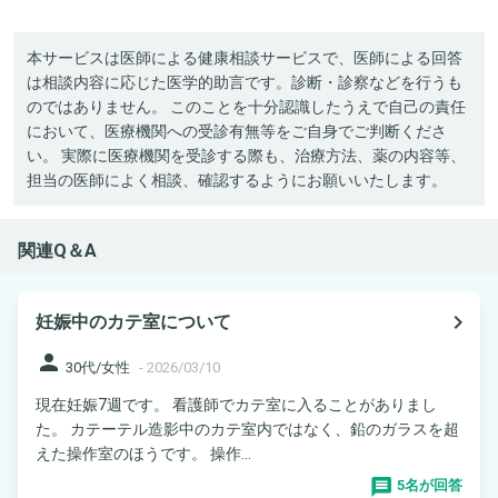
本サービスは医師による健康相談サービスで、医師による回答
は相談内容に応じた医学的助言です。診断・診察などを行うも
のではありません。 このことを十分認識したうえで自己の責任
において、医療機関への受診有無等をご自身でご判断くださ
い。 実際に医療機関を受診する際も、治療方法、薬の内容等、
担当の医師によく相談、確認するようにお願いいたします。
関連Q＆A
navigate_next
妊娠中のカテ室について
person
30代/女性
-
2026/03/10
現在妊娠7週です。 看護師でカテ室に入ることがありまし
た。 カテーテル造影中のカテ室内ではなく、鉛のガラスを超
えた操作室のほうです。 操作...
5名が回答