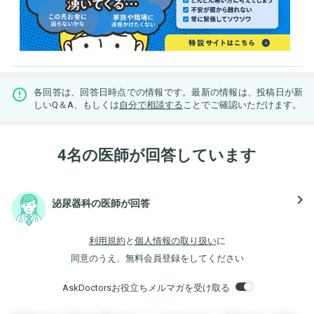
各回答は、回答日時点での情報です。最新の情報は、投稿日が新
しいQ＆A、もしくは
自分で相談する
ことでご確認いただけます。
4名の医師が回答しています
navigate_next
泌尿器科の医師が回答
利用規約
と
個人情報の取り扱い
に
同意のうえ、無料会員登録をしてください
AskDoctorsお役立ちメルマガを受け取る