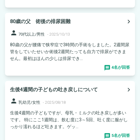
navigate_next
80歳の父 術後の排尿困難
person
70代以上/男性
-
2025/10/13
80歳の父が腰痛で狭窄症で3時間の手術をしました。2週間尿
管をしていたせいか術後2週間たっても自力で排尿ができま
せん。最初はほんの少しは排尿でき...
4名が回答
navigate_next
生後4週間の子どもの吐き戻しについて
person
乳幼児/女性
-
2025/08/18
生後4週間の子どもですが、母乳・ミルクの吐き戻しが多い
です。 特にここ1週間は、飲む度に3～5回、吐く度に服がし
っかり濡れるほど吐きます。ゲッ...
5名が回答