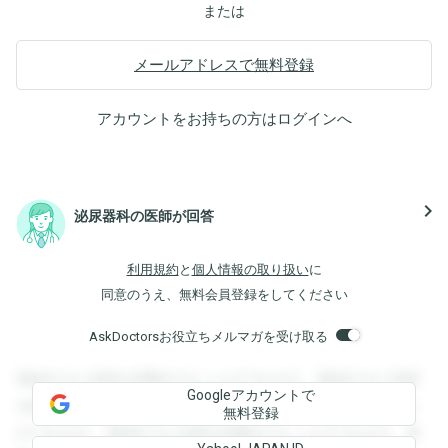
または
メールアドレスで無料登録
アカウントをお持ちの方は
ログイン
へ
navigate_next
泌尿器科の医師が回答
利用規約
と
個人情報の取り扱い
に
同意のうえ、無料会員登録をしてください
AskDoctorsお役立ちメルマガを受け取る
登録すると回答を閲覧することができます。登録すると回答
Googleアカウントで
を閲覧することができます。登録すると回答を閲覧すること
無料登録
ができます。登録すると回答を閲覧することができます。登