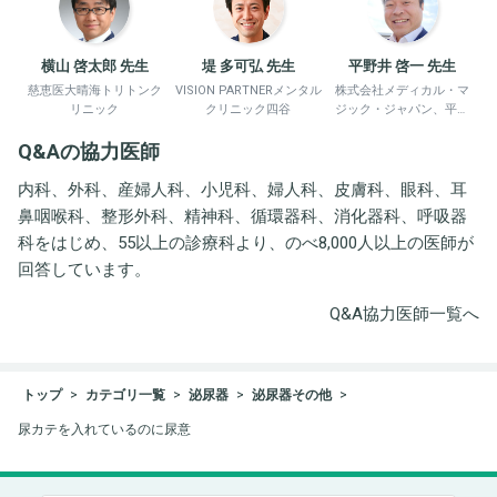
横山 啓太郎 先生
堤 多可弘 先生
平野井 啓一 先生
慈恵医大晴海トリトンク
VISION PARTNERメンタル
株式会社メディカル・マ
リニック
クリニック四谷
ジック・ジャパン、平野
井労働衛生コンサルタン
Q&Aの協力医師
ト事務所
内科、外科、産婦人科、小児科、婦人科、皮膚科、眼科、耳
鼻咽喉科、整形外科、精神科、循環器科、消化器科、呼吸器
科をはじめ、55以上の診療科より、のべ8,000人以上の医師が
回答しています。
Q&A協力医師一覧へ
トップ
カテゴリ一覧
泌尿器
泌尿器その他
尿カテを入れているのに尿意