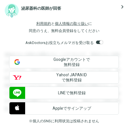
navigate_next
泌尿器科の医師が回答
利用規約
と
個人情報の取り扱い
に
同意のうえ、無料会員登録をしてください
AskDoctorsお役立ちメルマガを受け取る
登録すると回答を閲覧することができます。登録すると回答
Googleアカウントで
を閲覧することができます。登録すると回答を閲覧すること
無料登録
ができます。登録すると回答を閲覧することができます。登
Yahoo! JAPAN ID
録すると回答を閲覧することができます。登録すると回答を
で無料登録
閲覧することができます。登録すると回答を閲覧することが
LINEで無料登録
できます。登録すると回答を閲覧することができます。登録
すると回答を閲覧することができます。登録すると回答を閲
Appleでサインアップ
覧することができます。
※個人のSNSに利用状況は投稿されません