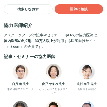
検索しなおす
医師に相談
協力医師紹介
アスクドクターズの記事やセミナー、Q&Aでの協力医師は、
国内医師の約9割、33万人以上
が利用する医師向けサイト
「
m3.com
」の会員です。
記事・セミナーの協力医師
白月 遼 先生
森戸 やすみ 先生
法村 尚子 先生
患者目線のクリニック
どうかん山こどもクリニ
高松赤十字病院
ック