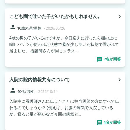
navigate_next
こども園で吐いた子がいたかもしれません。
person
10歳未満/男性
-
2026/05/26
4歳の男の子がいるのですが、今日迎えに行ったら棚の上に
嘔吐バケツが使われた状態で蓋が少し空いた状態で置かれて
居ました。 看護師さんが同じクラス...
7名が回答
navigate_next
入院の院内情報共有について
person
40代/男性
-
2025/10/14
入院中に看護師さんに伝えたことは担当医師の方にすべて伝
わるのでしょうか？ (例えば、お腹の病気で入院している
が、寝ると足が痛いなど今回の病気と...
4名が回答