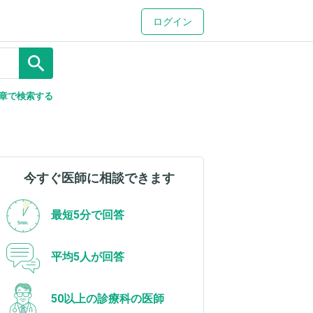
ログイン
search
章で検索する
今すぐ医師に相談できます
最短5分で回答
平均5人が回答
50以上の診療科の医師