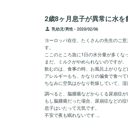
2歳8ヶ月息子が異常に水を
person
乳幼児/男性 -
2020/02/06
ヨーロッパ在住、たくさんの先生のご意
す。
ここのところ急に1日の水分量が多くな
まだ、ミルクがやめられないのですが、
飲むのは、食事の時、お風呂上がりなど
アレルギーもち、かなりの偏食で食べて
ちなみに空気はかなり乾燥していて、湿
調べると、脳腫瘍などからくる尿崩症が
もし脳腫瘍だった場合、尿崩症などの症
息子はいたって元気です。
不安で夜も眠れないです…。