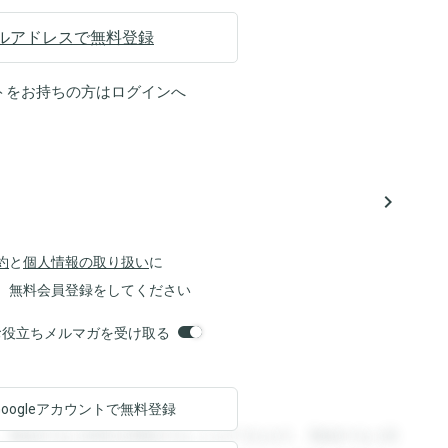
ルアドレスで無料登録
トをお持ちの方は
ログイン
へ
navigate_next
約
と
個人情報の取り扱い
に
、無料会員登録をしてください
orsお役立ちメルマガを受け取る
Googleアカウントで
無料登録
。登録すると回答を閲覧することができます。登録すると回