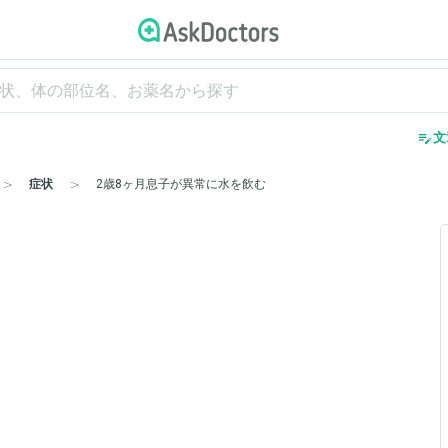
edit_note
文
症状
2歳8ヶ月息子が異常に水を飲む