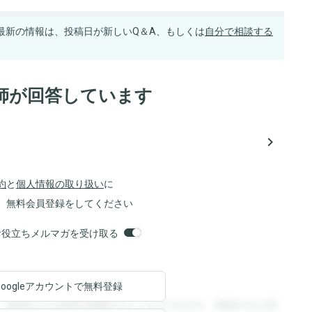
最新の情報は、投稿日が新しいQ＆A、もしくは
自分で相談する
師が回答しています
navigate_next
約
と
個人情報の取り扱い
に
、無料会員登録をしてください
orsお役立ちメルマガを受け取る
Googleアカウントで
無料登録
。登録すると回答を閲覧することができます。登録すると回