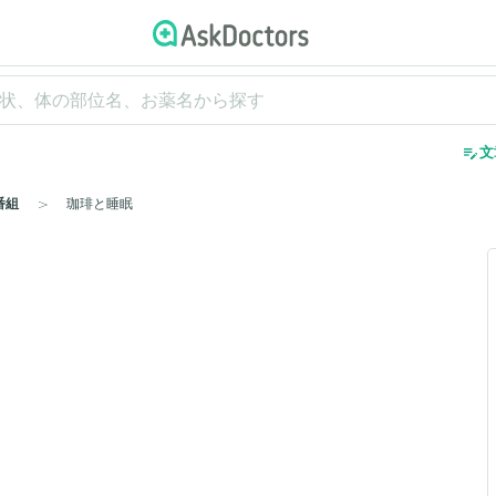
edit_note
文
番組
珈琲と睡眠