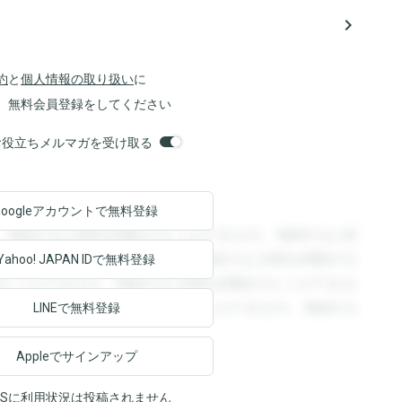
navigate_next
約
と
個人情報の取り扱い
に
、無料会員登録をしてください
orsお役立ちメルマガを受け取る
Googleアカウントで
無料登録
。登録すると回答を閲覧することができます。登録すると回
回答を閲覧することができます。登録すると回答を閲覧する
Yahoo! JAPAN ID
で無料登録
ることができます。登録すると回答を閲覧することができま
ます。登録すると回答を閲覧することができます。登録する
LINEで無料登録
Appleでサインアップ
NSに利用状況は投稿されません