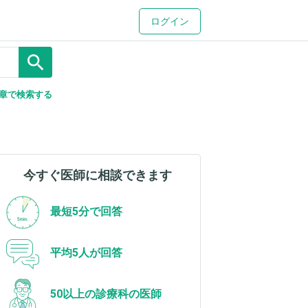
ログイン
search
章で検索する
今すぐ医師に相談できます
最短5分で回答
平均5人が回答
50以上の診療科の医師