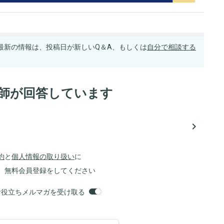
最新の情報は、投稿日が新しいQ＆A、もしくは
自分で相談する
医師が回答しています
navigate_next
約
と
個人情報の取り扱い
に
、無料会員登録をしてください
orsお役立ちメルマガを受け取る