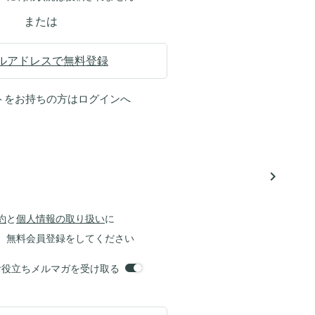
または
ルアドレスで無料登録
トをお持ちの方は
ログイン
へ
navigate_next
約
と
個人情報の取り扱い
に
、無料会員登録をしてください
orsお役立ちメルマガを受け取る