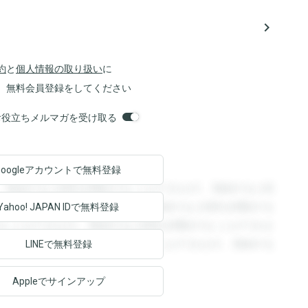
navigate_next
約
と
個人情報の取り扱い
に
、無料会員登録をしてください
orsお役立ちメルマガを受け取る
Googleアカウントで
無料登録
。登録すると回答を閲覧することができます。登録すると回
回答を閲覧することができます。登録すると回答を閲覧する
Yahoo! JAPAN ID
で無料登録
ることができます。登録すると回答を閲覧することができま
ます。登録すると回答を閲覧することができます。登録する
LINEで無料登録
Appleでサインアップ