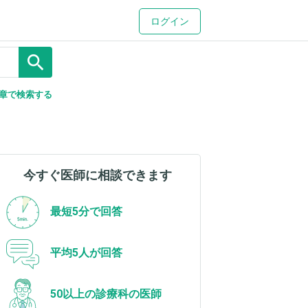
ログイン
search
章で検索する
今すぐ医師に相談できます
最短5分で回答
平均5人が回答
50以上の診療科の医師