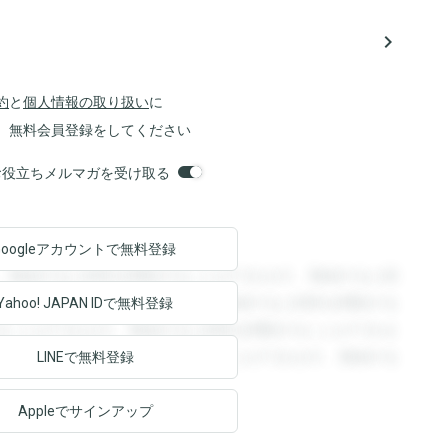
navigate_next
約
と
個人情報の取り扱い
に
、無料会員登録をしてください
orsお役立ちメルマガを受け取る
Googleアカウントで
無料登録
。登録すると回答を閲覧することができます。登録すると回
回答を閲覧することができます。登録すると回答を閲覧する
Yahoo! JAPAN ID
で無料登録
ることができます。登録すると回答を閲覧することができま
ます。登録すると回答を閲覧することができます。登録する
LINEで無料登録
Appleでサインアップ