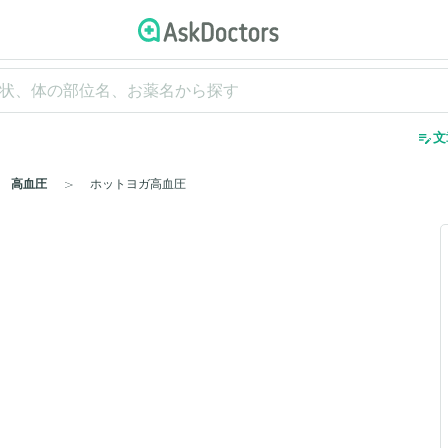
edit_note
文
高血圧
ホットヨガ高血圧