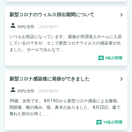
navigate_next
新型コロナのウィルス排出期間について
person
30代/女性
-
2025/08/27
いつもお世話になっています。 親族が所謂老人ホームに入居
しているのですが、そこで新型コロナウイルスの感染者が出
ました。 ホールでみんなで...
9名が回答
navigate_next
新型コロナ感染後に発疹ができました
person
30代/女性
-
2025/08/22
39歳、女性です。 8月19日から新型コロナ感染による微熱、
関節痛、喉の痛み、咳、鼻水がありました。 8月22日、服で
擦れた部分が痒く、...
10名が回答