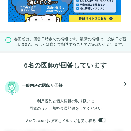
各回答は、回答日時点での情報です。最新の情報は、投稿日が新
しいQ＆A、もしくは
自分で相談する
ことでご確認いただけます。
6名の医師が回答しています
navigate_next
一般内科の医師が回答
利用規約
と
個人情報の取り扱い
に
同意のうえ、無料会員登録をしてください
AskDoctorsお役立ちメルマガを受け取る