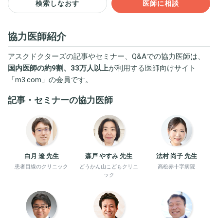
検索しなおす
医師に相談
協力医師紹介
アスクドクターズの記事やセミナー、Q&Aでの協力医師は、
国内医師の約9割、33万人以上
が利用する医師向けサイト
「
m3.com
」の会員です。
記事・セミナーの協力医師
白月 遼 先生
森戸 やすみ 先生
法村 尚子 先生
患者目線のクリニック
どうかん山こどもクリニ
高松赤十字病院
ック