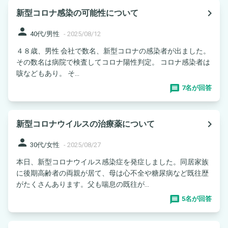
navigate_next
新型コロナ感染の可能性について
person
40代/男性
-
2025/08/12
４８歳、男性 会社で数名、新型コロナの感染者が出ました。
その数名は病院で検査してコロナ陽性判定。 コロナ感染者は
咳などもあり。 そ...
7名が回答
navigate_next
新型コロナウイルスの治療薬について
person
30代/女性
-
2025/08/27
本日、新型コロナウイルス感染症を発症しました。同居家族
に後期高齢者の両親が居て、母は心不全や糖尿病など既往歴
がたくさんあります。父も喘息の既往が...
5名が回答