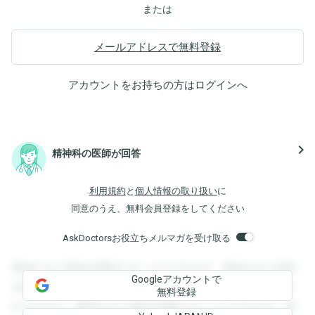
または
メールアドレスで無料登録
アカウントをお持ちの方は
ログイン
へ
navigate_next
精神科の医師が回答
利用規約
と
個人情報の取り扱い
に
同意のうえ、無料会員登録をしてください
AskDoctorsお役立ちメルマガを受け取る
登録すると回答を閲覧することができます。登録すると回答
Googleアカウントで
を閲覧することができます。登録すると回答を閲覧すること
無料登録
ができます。登録すると回答を閲覧することができます。登