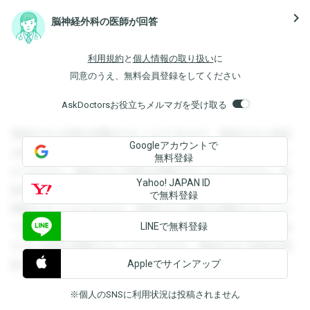
navigate_next
脳神経外科の医師が回答
利用規約
と
個人情報の取り扱い
に
同意のうえ、無料会員登録をしてください
AskDoctorsお役立ちメルマガを受け取る
登録すると回答を閲覧することができます。登録すると回答
Googleアカウントで
を閲覧することができます。登録すると回答を閲覧すること
無料登録
ができます。登録すると回答を閲覧することができます。登
Yahoo! JAPAN ID
録すると回答を閲覧することができます。登録すると回答を
で無料登録
閲覧することができます。登録すると回答を閲覧することが
LINEで無料登録
できます。登録すると回答を閲覧することができます。登録
すると回答を閲覧することができます。登録すると回答を閲
Appleでサインアップ
覧することができます。
※個人のSNSに利用状況は投稿されません