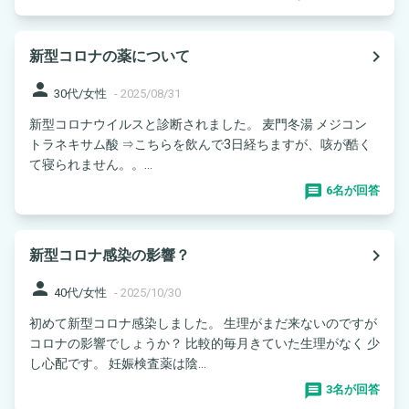
navigate_next
新型コロナの薬について
person
30代/女性
-
2025/08/31
新型コロナウイルスと診断されました。 麦門冬湯 メジコン
トラネキサム酸 ⇒こちらを飲んで3日経ちますが、咳が酷く
て寝られません。。...
6名が回答
navigate_next
新型コロナ感染の影響？
person
40代/女性
-
2025/10/30
初めて新型コロナ感染しました。 生理がまだ来ないのですが
コロナの影響でしょうか？ 比較的毎月きていた生理がなく 少
し心配です。 妊娠検査薬は陰...
3名が回答