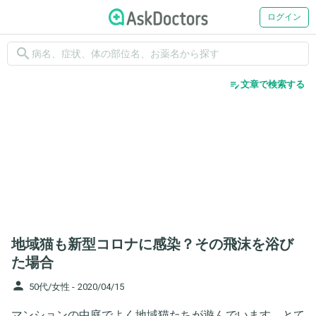
ログイン
search
edit_note
文章で検索する
地域猫も新型コロナに感染？その飛沫を浴び
た場合
person
50代/女性 -
2020/04/15
マンションの中庭でよく地域猫たちが遊んでいます。とて