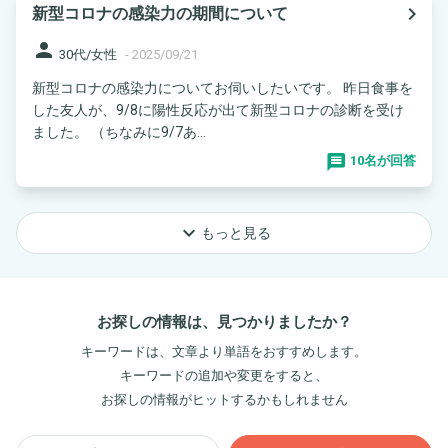
navigate_next
新型コロナの感染力の期間について
person
30代/女性
-
2025/09/21
新型コロナの感染力についてお伺いしたいです。 昨日食事を
した友人が、9/8に陽性反応が出て新型コロナの診断を受け
ました。 （ちなみに9/7あ...
10名が回答
keyboard_arrow_down
もっと見る
お探しの情報は、見つかりましたか？
キーワードは、文章より単語をおすすめします。
キーワードの追加や変更をすると、
お探しの情報がヒットするかもしれません