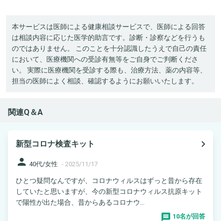
本サービスは医師による健康相談サービスで、医師による回答
は相談内容に応じた医学的助言です。診断・診察などを行うも
のではありません。 このことを十分認識したうえで自己の責任
において、医療機関への受診有無等をご自身でご判断くださ
い。 実際に医療機関を受診する際も、治療方法、薬の内容等、
担当の医師によく相談、確認するようにお願いいたします。
関連Q＆A
navigate_next
新型コロナ検査キット
person
40代/女性
-
2025/11/17
ひとつ疑問なんですが、コロナウィルスはずっと昔から存在
していたと思いますが、今の新型コロナウィルス抗原キット
で陽性が出た場合、昔からあるコロナウ...
10名が回答