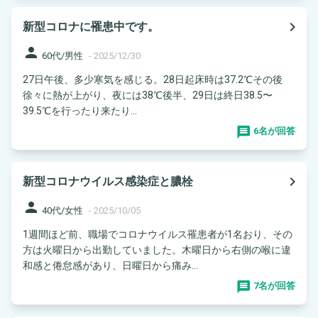
navigate_next
新型コロナに罹患中です。
person
60代/男性
-
2025/12/30
27日午後、多少寒気を感じる。28日起床時は37.2℃その後
徐々に熱が上がり、夜には38℃後半、29日は終日38.5〜
39.5℃を行ったり来たり...
6名が回答
navigate_next
新型コロナウイルス感染症と膿栓
person
40代/女性
-
2025/10/05
1週間ほど前、職場でコロナウイルス罹患者が1名おり、その
方は火曜日から出勤していました。木曜日から右側の喉に違
和感と倦怠感があり、日曜日から痛み...
7名が回答