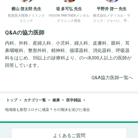
横山 啓太郎 先生
堤 多可弘 先生
平野井 啓一 先生
慈恵医大晴海トリトンク
VISION PARTNERメンタル
株式会社メディカル・マ
リニック
クリニック四谷
ジック・ジャパン、平野
井労働衛生コンサルタン
Q&Aの協力医師
ト事務所
内科、外科、産婦人科、小児科、婦人科、皮膚科、眼科、耳
鼻咽喉科、整形外科、精神科、循環器科、消化器科、呼吸器
科をはじめ、55以上の診療科より、のべ8,000人以上の医師が
回答しています。
Q&A協力医師一覧へ
トップ
カテゴリ一覧
健康
医学雑誌
地域猫も新型コロナに感染？その飛沫を浴びた場合
よくあるご質問