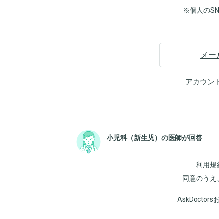
※個人のS
メー
アカウン
小児科（新生児）の医師が回答
利用規
同意のうえ
AskDoct