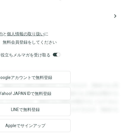
navigate_next
約
と
個人情報の取り扱い
に
、無料会員登録をしてください
orsお役立ちメルマガを受け取る
Googleアカウントで
無料登録
。登録すると回答を閲覧することができます。登録すると回
回答を閲覧することができます。登録すると回答を閲覧する
Yahoo! JAPAN ID
で無料登録
ることができます。登録すると回答を閲覧することができま
ます。登録すると回答を閲覧することができます。登録する
LINEで無料登録
Appleでサインアップ