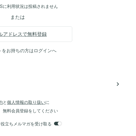
NSに利用状況は投稿されません
または
ルアドレスで無料登録
トをお持ちの方は
ログイン
へ
navigate_next
約
と
個人情報の取り扱い
に
、無料会員登録をしてください
orsお役立ちメルマガを受け取る