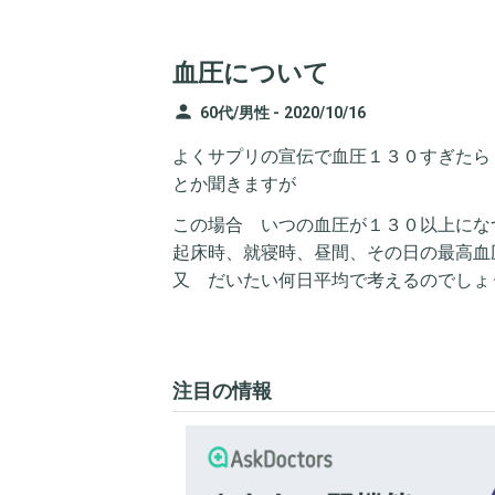
血圧について
person
60代/男性 -
2020/10/16
よくサプリの宣伝で血圧１３０すぎたら
とか聞きますが
この場合 いつの血圧が１３０以上にな
起床時、就寝時、昼間、その日の最高血
又 だいたい何日平均で考えるのでしょ
注目の情報