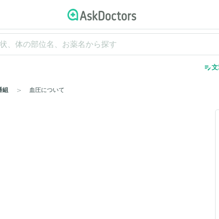
edit_note
文
番組
血圧について