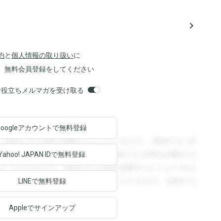
navigate_next
約
と
個人情報の取り扱い
に
、無料会員登録をしてください
orsお役立ちメルマガを受け取る
Googleアカウントで
無料登録
。登録すると回答を閲覧することができます。登録すると回
回答を閲覧することができます。登録すると回答を閲覧する
Yahoo! JAPAN ID
で無料登録
ることができます。登録すると回答を閲覧することができま
ます。登録すると回答を閲覧することができます。登録する
LINEで無料登録
Appleでサインアップ