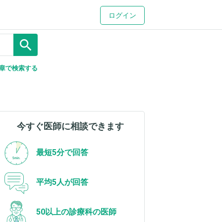
ログイン
search
章で検索する
今すぐ医師に相談できます
最短5分で回答
平均5人が回答
50以上の診療科の医師