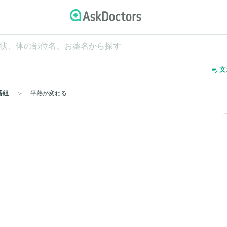
edit_note
文
番組
平熱が変わる