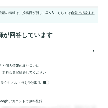
最新の情報は、投稿日が新しいQ＆A、もしくは
自分で相談する
師が回答しています
navigate_next
約
と
個人情報の取り扱い
に
、無料会員登録をしてください
orsお役立ちメルマガを受け取る
Googleアカウントで
無料登録
。登録すると回答を閲覧することができます。登録すると回