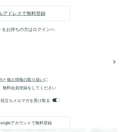
ルアドレスで無料登録
トをお持ちの方は
ログイン
へ
navigate_next
約
と
個人情報の取り扱い
に
、無料会員登録をしてください
orsお役立ちメルマガを受け取る
Googleアカウントで
無料登録
。登録すると回答を閲覧することができます。登録すると回