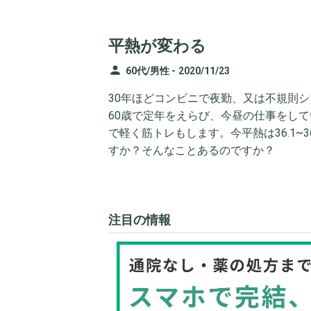
平熱が変わる
person
60代/男性 -
2020/11/23
30年ほどコンビニで夜勤、又は不規則シフ
60歳で定年をえらび、今昼の仕事をし
で軽く筋トレもします。今平熱は36.1~
すか？そんなことあるのですか？
注目の情報