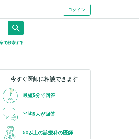
ログイン
search
章で検索する
今すぐ医師に相談できます
最短5分で回答
平均5人が回答
50以上の診療科の医師