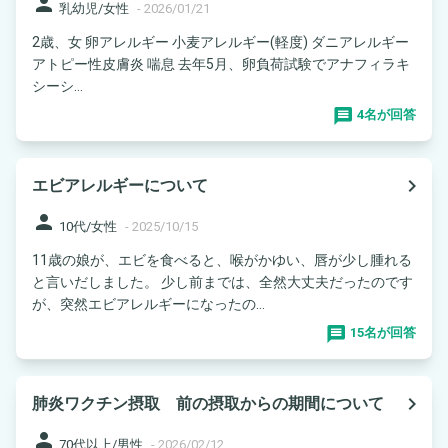
person
乳幼児/女性
-
2026/01/21
2歳、女 卵アレルギー 小麦アレルギー(軽度) ダニアレルギー
アトピー性皮膚炎 喘息 去年5月、卵負荷試験でアナフィラキ
シーシ...
4名が回答
navigate_next
エビアレルギーについて
person
10代/女性
-
2025/10/15
11歳の娘が、エビを食べると、喉がかゆい、唇が少し腫れる
と言いだしました。 少し前までは、全然大丈夫だったのです
が、突然エビアレルギーになったの...
15名が回答
navigate_next
肺炎ワクチン摂取 前の摂取からの期間について
person
70代以上/男性
-
2026/02/12