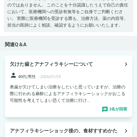
のではありません。 このことを十分認識したうえで自己の責任
において、医療機関への受診有無等をご自身でご判断くださ
い。 実際に医療機関を受診する際も、治療方法、薬の内容等、
担当の医師によく相談、確認するようにお願いいたします。
関連Q＆A
navigate_next
欠けた歯とアナフィラキシーについて
person
40代/男性
-
2026/01/29
奥歯が欠けてしまい治療をしたいと思っていますが、治療の
際に行われる麻酔によるアナフィラキシーショックがおこる
可能性を考えてしまい恐くて治療に行け...
2名が回答
navigate_next
アナフィラキシーショック後の、食材すすめかた