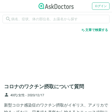
ログイン
search
edit_note
文章で検索する
コロナのワクチン摂取について質問
person
40代/女性 -
2020/12/17
新型コロナ感染症のワクチン摂取がイギリス、アメリカで