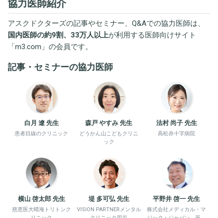
協力医師紹介
アスクドクターズの記事やセミナー、Q&Aでの協力医師は、
国内医師の約9割、33万人以上
が利用する医師向けサイト
「
m3.com
」の会員です。
記事・セミナーの協力医師
白月 遼 先生
森戸 やすみ 先生
法村 尚子 先生
患者目線のクリニック
どうかん山こどもクリニ
高松赤十字病院
ック
横山 啓太郎 先生
堤 多可弘 先生
平野井 啓一 先生
慈恵医大晴海トリトンク
VISION PARTNERメンタル
株式会社メディカル・マ
リニック
クリニック四谷
ジック・ジャパン、平野