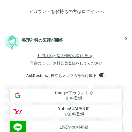
アカウントをお持ちの方は
ログイン
へ
navigate_next
整形外科の医師が回答
利用規約
と
個人情報の取り扱い
に
同意のうえ、無料会員登録をしてください
AskDoctorsお役立ちメルマガを受け取る
登録すると回答を閲覧することができます。登録すると回答
Googleアカウントで
を閲覧することができます。登録すると回答を閲覧すること
無料登録
ができます。登録すると回答を閲覧することができます。登
Yahoo! JAPAN ID
録すると回答を閲覧することができます。登録すると回答を
で無料登録
閲覧することができます。登録すると回答を閲覧することが
LINEで無料登録
できます。登録すると回答を閲覧することができます。登録