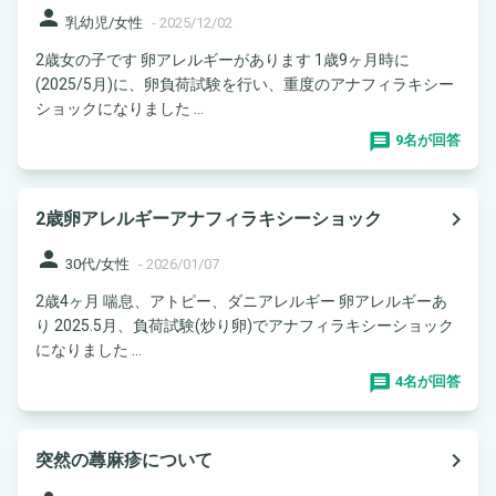
person
乳幼児/女性
-
2025/12/02
2歳女の子です 卵アレルギーがあります 1歳9ヶ月時に
(2025/5月)に、卵負荷試験を行い、重度のアナフィラキシー
ショックになりました ...
9名が回答
navigate_next
2歳卵アレルギーアナフィラキシーショック
person
30代/女性
-
2026/01/07
2歳4ヶ月 喘息、アトピー、ダニアレルギー 卵アレルギーあ
り 2025.5月、負荷試験(炒り卵)でアナフィラキシーショック
になりました ...
4名が回答
navigate_next
突然の蕁麻疹について