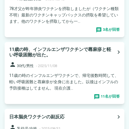
78才父が昨年肺炎ワクチンを摂取しましたが（ワクチン種類
不明）最新のワクチンキャップバックスの摂取を希望してい
ます。他のワクチンを摂取してから一...
3名が回答
11歳の時、インフルエンザワクチンで蕁麻疹と軽
navigate_next
い呼吸困難が出た。
person
30代/男性
-
2025/11/08
11歳の時のインフルエンザワクチンで、帰宅後数時間して、
軽い呼吸困難と蕁麻疹が全身に出ました。以後はインフルの
予防接種はしてません。 現在介護...
11名が回答
navigate_next
日本脳炎ワクチンの副反応
person
乳幼児/女性
-
2025/08/31