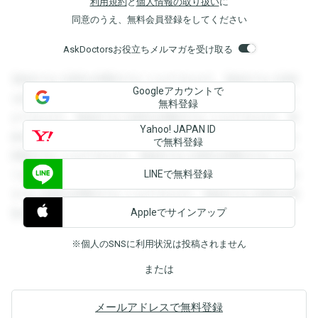
利用規約
と
個人情報の取り扱い
に
同意のうえ、無料会員登録をしてください
AskDoctorsお役立ちメルマガを受け取る
登録すると回答を閲覧することができます。登録すると回答
Googleアカウントで
を閲覧することができます。登録すると回答を閲覧すること
無料登録
ができます。登録すると回答を閲覧することができます。登
Yahoo! JAPAN ID
録すると回答を閲覧することができます。登録すると回答を
で無料登録
閲覧することができます。登録すると回答を閲覧することが
LINEで無料登録
できます。登録すると回答を閲覧することができます。登録
すると回答を閲覧することができます。登録すると回答を閲
Appleでサインアップ
覧することができます。
※個人のSNSに利用状況は投稿されません
または
メールアドレスで無料登録