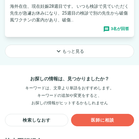
海外在住、現在妊娠28週目です。 いつも検診で見ていただく
先生が急遽お休みになり、25週目の検診で別の先生から破傷
風ワクチンの案内があり、破傷...
3名が回答
keyboard_arrow_down
もっと見る
お探しの情報は、見つかりましたか？
キーワードは、文章より単語をおすすめします。
キーワードの追加や変更をすると、
お探しの情報がヒットするかもしれません
検索しなおす
医師に相談