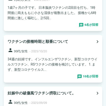
1歳7ヶ月の子です。 日本脳炎ワクチンの2回目を打ち、1時
間後に両太ももに小さな湿疹が複数出ました。 接種から6時
間後に激しく嘔吐し、計5回...
6名が回答
navigate_next
ワクチンの接種時期と順番について
person
30代/女性
-
2025/10/20
34週の妊婦です。インフルエンザワクチン、新型コロナウイ
ルスワクチン、RSワクチンの接種を検討しています。 1. ま
ず、新型コロナウイルス...
10名が回答
navigate_next
妊娠中の破傷風ワクチン摂取について。
person
30代/女性
-
2025/09/09