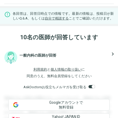
各回答は、回答日時点での情報です。最新の情報は、投稿日が新
しいQ＆A、もしくは
自分で相談する
ことでご確認いただけます。
10名の医師が回答しています
navigate_next
一般内科の医師が回答
利用規約
と
個人情報の取り扱い
に
同意のうえ、無料会員登録をしてください
AskDoctorsお役立ちメルマガを受け取る
登録すると回答を閲覧することができます。登録すると回答
Googleアカウントで
を閲覧することができます。登録すると回答を閲覧すること
無料登録
ができます。登録すると回答を閲覧することができます。登
Yahoo! JAPAN ID