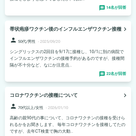
14名が回答
navigate_next
帯状疱疹ワクチン後のインフルエンザワクチン接種
person
50代/男性
-
2025/09/20
シングリックスの2回目を9/17に接種し、10/1に別の病院で
インフルエンザワクチンの接種予約があるのですが、接種間
隔が不十分など、なにか注意点...
22名が回答
navigate_next
コロナワクチンの接種について
person
70代以上/女性
-
2026/01/10
高齢の親90代の事について、コロナワクチンの接種を受けら
れるかをお聞きします、 毎年コロナワクチンを接種してたの
ですが、去年CT検査で胸の大動...