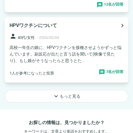
12名が回答
navigate_next
HPVワクチンについて
person
40代/女性
-
2026/03/04
高校一年生の娘に、HPVワクチンを接種させようかずっと悩
んでいます。副反応が出たと言う話を聞いて(映像で見た
り)、もし娘がそうなったらと思うとた...
7名が回答
1人が参考になったと投票
keyboard_arrow_down
もっと見る
お探しの情報は、見つかりましたか？
キーワードは、文章より単語をおすすめします。