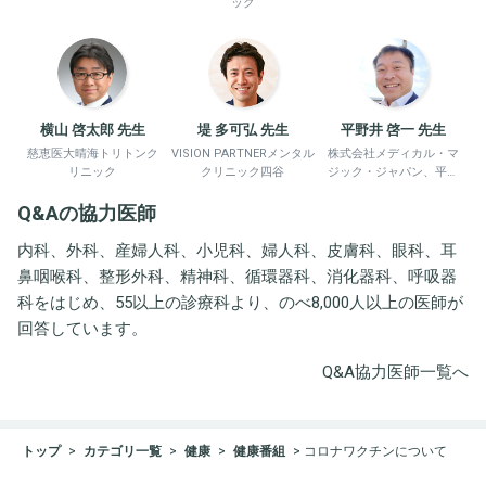
ック
横山 啓太郎 先生
堤 多可弘 先生
平野井 啓一 先生
慈恵医大晴海トリトンク
VISION PARTNERメンタル
株式会社メディカル・マ
リニック
クリニック四谷
ジック・ジャパン、平野
井労働衛生コンサルタン
Q&Aの協力医師
ト事務所
内科、外科、産婦人科、小児科、婦人科、皮膚科、眼科、耳
鼻咽喉科、整形外科、精神科、循環器科、消化器科、呼吸器
科をはじめ、55以上の診療科より、のべ8,000人以上の医師が
回答しています。
Q&A協力医師一覧へ
トップ
カテゴリ一覧
健康
健康番組
コロナワクチンについて