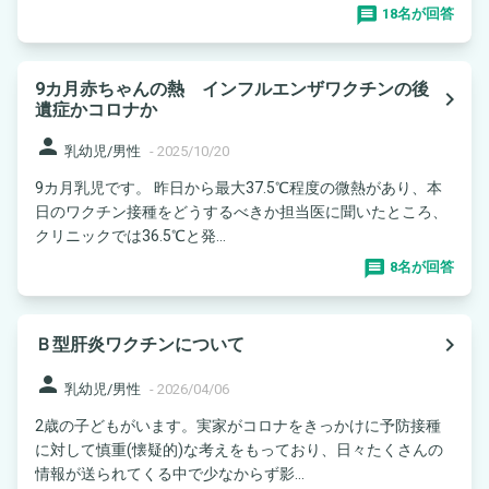
18名が回答
9カ月赤ちゃんの熱 インフルエンザワクチンの後
navigate_next
遺症かコロナか
person
乳幼児/男性
-
2025/10/20
9カ月乳児です。 昨日から最大37.5℃程度の微熱があり、本
日のワクチン接種をどうするべきか担当医に聞いたところ、
クリニックでは36.5℃と発...
8名が回答
navigate_next
Ｂ型肝炎ワクチンについて
person
乳幼児/男性
-
2026/04/06
2歳の子どもがいます。実家がコロナをきっかけに予防接種
に対して慎重(懐疑的)な考えをもっており、日々たくさんの
情報が送られてくる中で少なからず影...