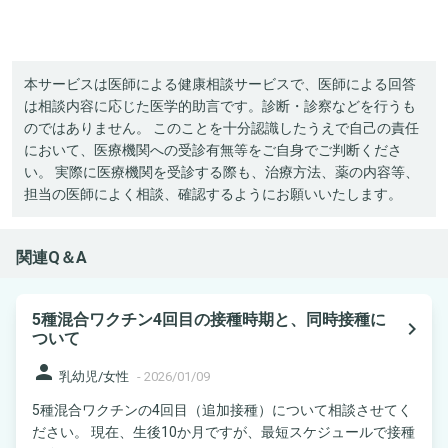
本サービスは医師による健康相談サービスで、医師による回答
は相談内容に応じた医学的助言です。診断・診察などを行うも
のではありません。 このことを十分認識したうえで自己の責任
において、医療機関への受診有無等をご自身でご判断くださ
い。 実際に医療機関を受診する際も、治療方法、薬の内容等、
担当の医師によく相談、確認するようにお願いいたします。
関連Q＆A
5種混合ワクチン4回目の接種時期と、同時接種に
navigate_next
ついて
person
乳幼児/女性
-
2026/01/09
5種混合ワクチンの4回目（追加接種）について相談させてく
ださい。 現在、生後10か月ですが、最短スケジュールで接種