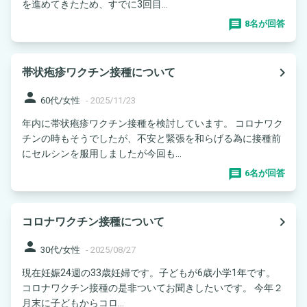
を進めてきたため、すでに3回目...
8名が回答
navigate_next
帯状疱疹ワクチン接種について
person
60代/女性
-
2025/11/23
年内に帯状疱疹ワクチン接種を検討しています。 コロナワク
チンの時もそうでしたが、不安と緊張を和らげる為に接種前
にセルシンを服用しましたが今回も...
6名が回答
navigate_next
コロナワクチン接種について
person
30代/女性
-
2025/08/27
現在妊娠24週の33歳妊婦です。子どもが6歳小学1年です。
コロナワクチン接種の是非ついてお聞きしたいです。 今年２
月末に子どもからコロ...