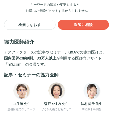
キーワードの追加や変更をすると、
お探しの情報がヒットするかもしれません
検索しなおす
医師に相談
協力医師紹介
アスクドクターズの記事やセミナー、Q&Aでの協力医師は、
国内医師の約9割、33万人以上
が利用する医師向けサイト
「
m3.com
」の会員です。
記事・セミナーの協力医師
白月 遼 先生
森戸 やすみ 先生
法村 尚子 先生
患者目線のクリニック
どうかん山こどもクリニ
高松赤十字病院