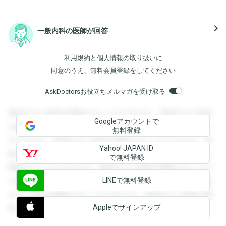
navigate_next
一般内科の医師が回答
利用規約
と
個人情報の取り扱い
に
同意のうえ、無料会員登録をしてください
AskDoctorsお役立ちメルマガを受け取る
登録すると回答を閲覧することができます。登録すると回答
Googleアカウントで
を閲覧することができます。登録すると回答を閲覧すること
無料登録
ができます。登録すると回答を閲覧することができます。登
Yahoo! JAPAN ID
録すると回答を閲覧することができます。登録すると回答を
で無料登録
閲覧することができます。登録すると回答を閲覧することが
LINEで無料登録
できます。登録すると回答を閲覧することができます。登録
すると回答を閲覧することができます。登録すると回答を閲
Appleでサインアップ
覧することができます。