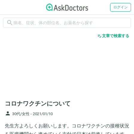
ログイン
search
edit_note
文章で検索する
コロナワクチンについて
person
30代/女性 -
2021/01/10
先生方よろしくお願いします。コロナワクチンの接種状況