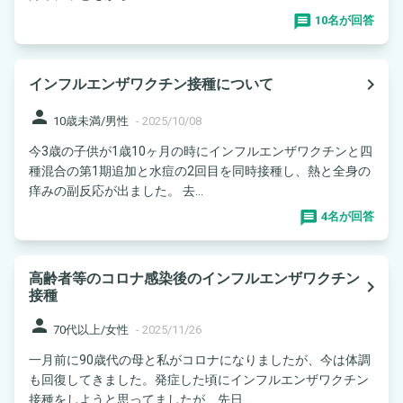
10名が回答
navigate_next
インフルエンザワクチン接種について
person
10歳未満/男性
-
2025/10/08
今3歳の子供が1歳10ヶ月の時にインフルエンザワクチンと四
種混合の第1期追加と水痘の2回目を同時接種し、熱と全身の
痒みの副反応が出ました。 去...
4名が回答
高齢者等のコロナ感染後のインフルエンザワクチン
navigate_next
接種
person
70代以上/女性
-
2025/11/26
一月前に90歳代の母と私がコロナになりましたが、今は体調
も回復してきました。発症した頃にインフルエンザワクチン
接種をしようと思ってましたが、先日...