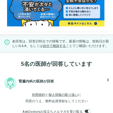
各回答は、回答日時点での情報です。最新の情報は、投稿日が新
しいQ＆A、もしくは
自分で相談する
ことでご確認いただけます。
5名の医師が回答しています
navigate_next
腎臓内科の医師が回答
利用規約
と
個人情報の取り扱い
に
同意のうえ、無料会員登録をしてください
AskDoctorsお役立ちメルマガを受け取る