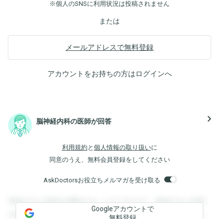
※個人のSNSに利用状況は投稿されません
または
メールアドレスで無料登録
アカウントをお持ちの方は
ログイン
へ
navigate_next
脳神経内科の医師が回答
利用規約
と
個人情報の取り扱い
に
同意のうえ、無料会員登録をしてください
AskDoctorsお役立ちメルマガを受け取る
登録すると回答を閲覧することができます。登録すると回答
Googleアカウントで
を閲覧することができます。登録すると回答を閲覧すること
無料登録