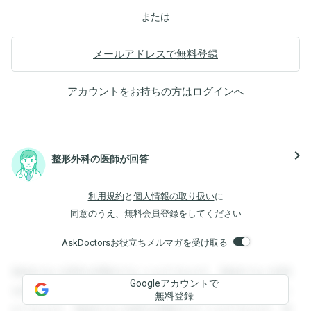
または
メールアドレスで無料登録
アカウントをお持ちの方は
ログイン
へ
navigate_next
整形外科の医師が回答
利用規約
と
個人情報の取り扱い
に
同意のうえ、無料会員登録をしてください
AskDoctorsお役立ちメルマガを受け取る
登録すると回答を閲覧することができます。登録すると回答
Googleアカウントで
を閲覧することができます。登録すると回答を閲覧すること
無料登録
ができます。登録すると回答を閲覧することができます。登