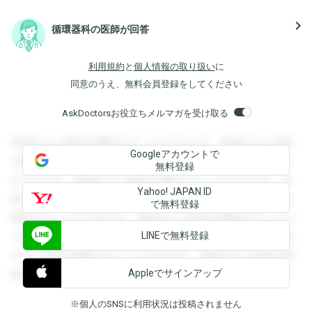
navigate_next
循環器科の医師が回答
利用規約
と
個人情報の取り扱い
に
同意のうえ、無料会員登録をしてください
AskDoctorsお役立ちメルマガを受け取る
登録すると回答を閲覧することができます。登録すると回答
Googleアカウントで
を閲覧することができます。登録すると回答を閲覧すること
無料登録
ができます。登録すると回答を閲覧することができます。登
Yahoo! JAPAN ID
録すると回答を閲覧することができます。登録すると回答を
で無料登録
閲覧することができます。登録すると回答を閲覧することが
LINEで無料登録
できます。登録すると回答を閲覧することができます。登録
すると回答を閲覧することができます。登録すると回答を閲
Appleでサインアップ
覧することができます。
※個人のSNSに利用状況は投稿されません