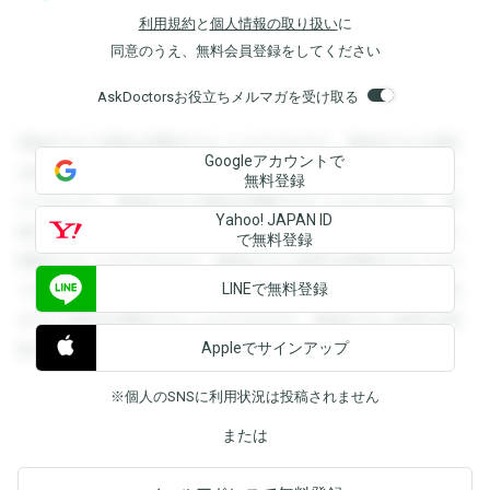
利用規約
と
個人情報の取り扱い
に
同意のうえ、無料会員登録をしてください
AskDoctorsお役立ちメルマガを受け取る
登録すると回答を閲覧することができます。登録すると回答
Googleアカウントで
を閲覧することができます。登録すると回答を閲覧すること
無料登録
ができます。登録すると回答を閲覧することができます。登
Yahoo! JAPAN ID
録すると回答を閲覧することができます。登録すると回答を
で無料登録
閲覧することができます。登録すると回答を閲覧することが
LINEで無料登録
できます。登録すると回答を閲覧することができます。登録
すると回答を閲覧することができます。登録すると回答を閲
Appleでサインアップ
覧することができます。
※個人のSNSに利用状況は投稿されません
または