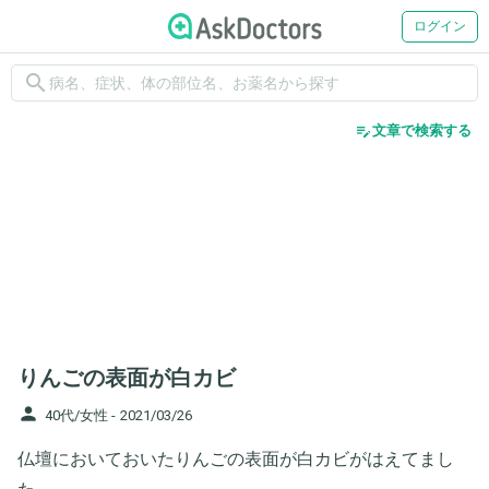
ログイン
search
edit_note
文章で検索する
りんごの表面が白カビ
person
40代/女性 -
2021/03/26
仏壇においておいたりんごの表面が白カビがはえてまし