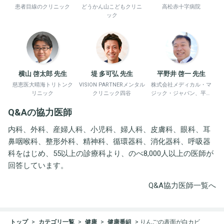
患者目線のクリニック
どうかん山こどもクリニ
高松赤十字病院
ック
横山 啓太郎 先生
堤 多可弘 先生
平野井 啓一 先生
慈恵医大晴海トリトンク
VISION PARTNERメンタル
株式会社メディカル・マ
リニック
クリニック四谷
ジック・ジャパン、平野
井労働衛生コンサルタン
Q&Aの協力医師
ト事務所
内科、外科、産婦人科、小児科、婦人科、皮膚科、眼科、耳
鼻咽喉科、整形外科、精神科、循環器科、消化器科、呼吸器
科をはじめ、55以上の診療科より、のべ8,000人以上の医師が
回答しています。
Q&A協力医師一覧へ
トップ
カテゴリ一覧
健康
健康番組
りんごの表面が白カビ