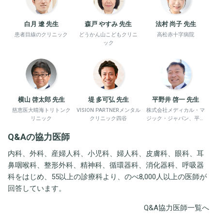
白月 遼 先生
森戸 やすみ 先生
法村 尚子 先生
患者目線のクリニック
どうかん山こどもクリニ
高松赤十字病院
ック
横山 啓太郎 先生
堤 多可弘 先生
平野井 啓一 先生
慈恵医大晴海トリトンク
VISION PARTNERメンタル
株式会社メディカル・マ
リニック
クリニック四谷
ジック・ジャパン、平野
井労働衛生コンサルタン
Q&Aの協力医師
ト事務所
内科、外科、産婦人科、小児科、婦人科、皮膚科、眼科、耳
鼻咽喉科、整形外科、精神科、循環器科、消化器科、呼吸器
科をはじめ、55以上の診療科より、のべ8,000人以上の医師が
回答しています。
Q&A協力医師一覧へ