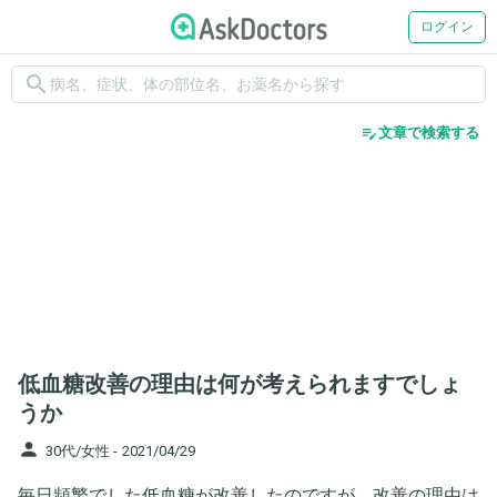
ログイン
search
edit_note
文章で検索する
低血糖改善の理由は何が考えられますでしょ
うか
person
30代/女性 -
2021/04/29
毎日頻繁でした低血糖が改善したのですが、改善の理由は