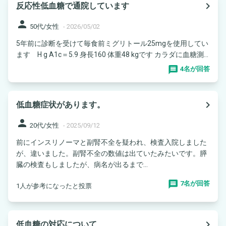
navigate_next
反応性低血糖で通院しています
person
50代/女性
-
2026/05/02
5年前に診断を受けて毎食前ミグリトール25mgを使用してい
ます H g A1c＝5.9 身長160 体重48 kgです カラダに血糖測...
4名が回答
navigate_next
低血糖症状があります。
person
20代/女性
-
2025/09/12
前にインスリノーマと副腎不全を疑われ、検査入院しました
が、違いました。副腎不全の数値は出ていたみたいです。膵
臓の検査もしましたが、病名が出るまで...
7名が回答
1人が参考になったと投票
navigate_next
低血糖の対応について