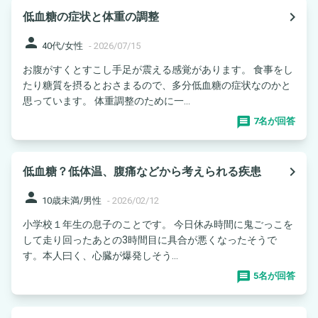
navigate_next
低血糖の症状と体重の調整
person
40代/女性
-
2026/07/15
お腹がすくとすこし手足が震える感覚があります。 食事をし
たり糖質を摂るとおさまるので、多分低血糖の症状なのかと
思っています。 体重調整のために一...
7名が回答
navigate_next
低血糖？低体温、腹痛などから考えられる疾患
person
10歳未満/男性
-
2026/02/12
小学校１年生の息子のことです。 今日休み時間に鬼ごっこを
して走り回ったあとの3時間目に具合が悪くなったそうで
す。本人曰く、心臓が爆発しそう...
5名が回答