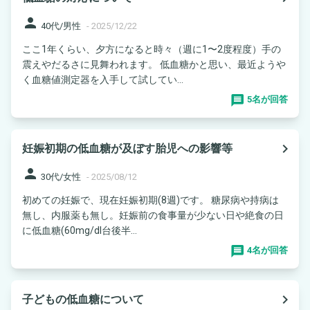
person
40代/男性
-
2025/12/22
ここ1年くらい、夕方になると時々（週に1〜2度程度）手の
震えやだるさに見舞われます。 低血糖かと思い、最近ようや
く血糖値測定器を入手して試してい...
5名が回答
navigate_next
妊娠初期の低血糖が及ぼす胎児への影響等
person
30代/女性
-
2025/08/12
初めての妊娠で、現在妊娠初期(8週)です。 糖尿病や持病は
無し、内服薬も無し。妊娠前の食事量が少ない日や絶食の日
に低血糖(60mg/dl台後半...
4名が回答
navigate_next
子どもの低血糖について