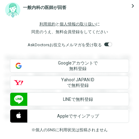
navigate_next
一般内科の医師が回答
利用規約
と
個人情報の取り扱い
に
同意のうえ、無料会員登録をしてください
AskDoctorsお役立ちメルマガを受け取る
登録すると回答を閲覧することができます。登録すると回答
Googleアカウントで
を閲覧することができます。登録すると回答を閲覧すること
無料登録
ができます。登録すると回答を閲覧することができます。登
Yahoo! JAPAN ID
録すると回答を閲覧することができます。登録すると回答を
で無料登録
閲覧することができます。登録すると回答を閲覧することが
LINEで無料登録
できます。登録すると回答を閲覧することができます。登録
すると回答を閲覧することができます。登録すると回答を閲
Appleでサインアップ
覧することができます。
※個人のSNSに利用状況は投稿されません