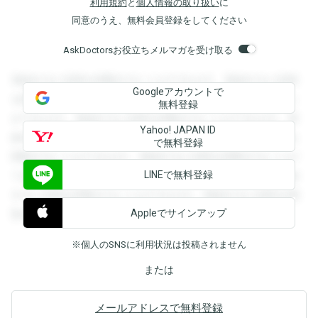
利用規約
と
個人情報の取り扱い
に
同意のうえ、無料会員登録をしてください
AskDoctorsお役立ちメルマガを受け取る
登録すると回答を閲覧することができます。登録すると回答
Googleアカウントで
を閲覧することができます。登録すると回答を閲覧すること
無料登録
ができます。登録すると回答を閲覧することができます。登
Yahoo! JAPAN ID
録すると回答を閲覧することができます。登録すると回答を
で無料登録
閲覧することができます。登録すると回答を閲覧することが
LINEで無料登録
できます。登録すると回答を閲覧することができます。登録
すると回答を閲覧することができます。登録すると回答を閲
Appleでサインアップ
覧することができます。
※個人のSNSに利用状況は投稿されません
または
メールアドレスで無料登録