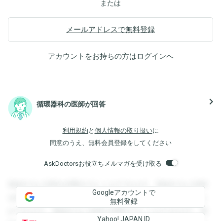
または
メールアドレスで無料登録
アカウントをお持ちの方は
ログイン
へ
navigate_next
循環器科の医師が回答
利用規約
と
個人情報の取り扱い
に
同意のうえ、無料会員登録をしてください
AskDoctorsお役立ちメルマガを受け取る
登録すると回答を閲覧することができます。登録すると回答
Googleアカウントで
を閲覧することができます。登録すると回答を閲覧すること
無料登録
ができます。登録すると回答を閲覧することができます。登
Yahoo! JAPAN ID