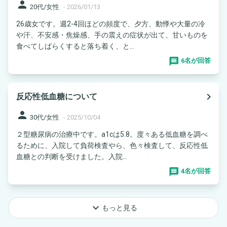
person
20代/女性
-
2026/01/13
26歳女です。週2-4回ほどの頻度で、夕方、動悸や大量の冷
や汗、不安感・焦燥感、手の震えの症状が出て、甘いものを
食べてしばらくすると落ち着く、と...
6名が回答
navigate_next
反応性低血糖について
person
30代/女性
-
2025/10/04
２型糖尿病の治療中です。a1cは5.8。度々ある低血糖を調べ
るために、入院して負荷検査やら、色々検査して、反応性低
血糖との判断を受けました。入院...
4名が回答
keyboard_arrow_down
もっと見る