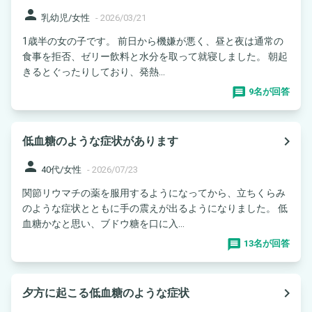
person
乳幼児/女性
-
2026/03/21
1歳半の女の子です。 前日から機嫌が悪く、昼と夜は通常の
食事を拒否、ゼリー飲料と水分を取って就寝しました。 朝起
きるとぐったりしており、発熱...
9名が回答
navigate_next
低血糖のような症状があります
person
40代/女性
-
2026/07/23
関節リウマチの薬を服用するようになってから、立ちくらみ
のような症状とともに手の震えが出るようになりました。 低
血糖かなと思い、ブドウ糖を口に入...
13名が回答
navigate_next
夕方に起こる低血糖のような症状