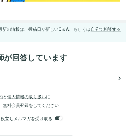
最新の情報は、投稿日が新しいQ＆A、もしくは
自分で相談する
師が回答しています
navigate_next
約
と
個人情報の取り扱い
に
、無料会員登録をしてください
orsお役立ちメルマガを受け取る