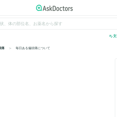
edit_note
文
頭痛
毎日ある偏頭痛について