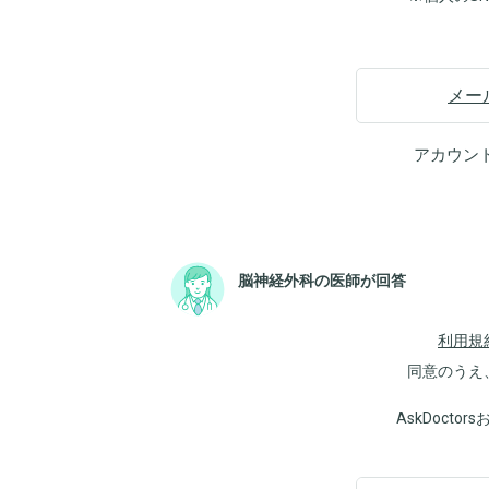
メー
アカウン
脳神経外科の医師が回答
利用規
同意のうえ
AskDoct