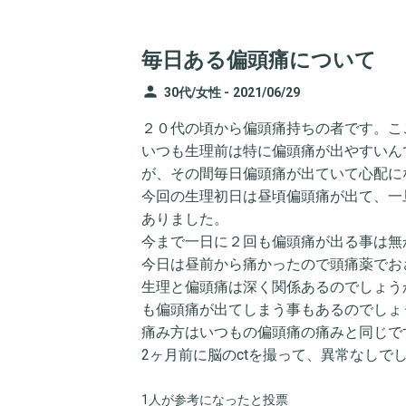
毎日ある偏頭痛について
person
30代/女性 -
2021/06/29
２０代の頃から偏頭痛持ちの者です。こ
いつも生理前は特に偏頭痛が出やすいん
が、その間毎日偏頭痛が出ていて心配に
今回の生理初日は昼頃偏頭痛が出て、一
ありました。
今まで一日に２回も偏頭痛が出る事は無
今日は昼前から痛かったので頭痛薬でお
生理と偏頭痛は深く関係あるのでしょう
も偏頭痛が出てしまう事もあるのでしょ
痛み方はいつもの偏頭痛の痛みと同じで
2ヶ月前に脳のctを撮って、異常なしで
1人が参考になったと投票