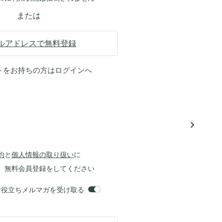
または
ルアドレスで無料登録
トをお持ちの方は
ログイン
へ
navigate_next
約
と
個人情報の取り扱い
に
、無料会員登録をしてください
orsお役立ちメルマガを受け取る