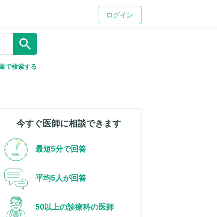
ログイン
search
章で検索する
今すぐ医師に相談できます
最短5分で回答
平均5人が回答
50以上の診療科の医師