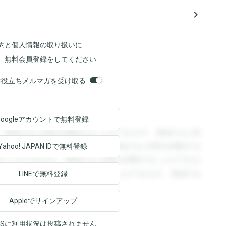
navigate_next
約
と
個人情報の取り扱い
に
、無料会員登録をしてください
orsお役立ちメルマガを受け取る
Googleアカウントで
無料登録
。登録すると回答を閲覧することができます。登録すると回
回答を閲覧することができます。登録すると回答を閲覧する
Yahoo! JAPAN ID
で無料登録
ることができます。登録すると回答を閲覧することができま
ます。登録すると回答を閲覧することができます。登録する
LINEで無料登録
Appleでサインアップ
NSに利用状況は投稿されません