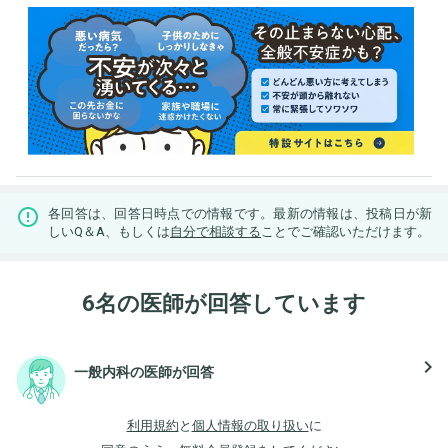
各回答は、回答日時点での情報です。最新の情報は、投稿日が新
しいQ＆A、もしくは
自分で相談する
ことでご確認いただけます。
6名の医師が回答しています
navigate_next
一般内科の医師が回答
利用規約
と
個人情報の取り扱い
に