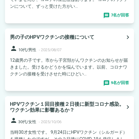
ンについて、ずっと受けた方がい...
7名が回答
navigate_next
男の子のHPVワクチンの接種について
person
10代/男性
-
2025/08/07
12歳男の子です。市から子宮頚がんワクチンのお知らせが届
きました。受けるかどうかを悩んでいます。以前、コロナワ
クチンの接種を受けさせた時にひどい...
9名が回答
HPVワクチン１回目接種２日後に新型コロナ感染。
navigate_next
ワクチン効果に影響あるか？
person
30代/女性
-
2025/10/06
当時30才女性です。 9月24日にHPVワクチン（シルガード）
を接種したのですが、その２日後にCOVID-19を発症しまし