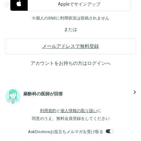
Appleでサインアップ
覧することができます。
※個人のSNSに利用状況は投稿されません
または
メールアドレスで無料登録
アカウントをお持ちの方は
ログイン
へ
navigate_next
麻酔科の医師が回答
利用規約
と
個人情報の取り扱い
に
同意のうえ、無料会員登録をしてください
AskDoctorsお役立ちメルマガを受け取る