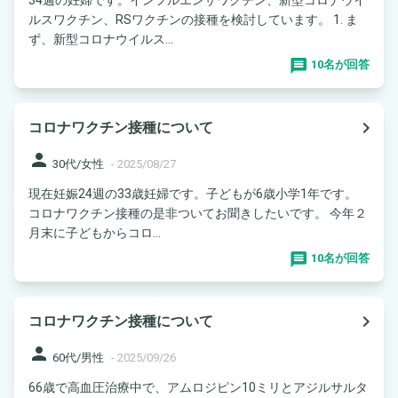
ルスワクチン、RSワクチンの接種を検討しています。 1. ま
ず、新型コロナウイルス...
10名が回答
navigate_next
コロナワクチン接種について
person
30代/女性
-
2025/08/27
現在妊娠24週の33歳妊婦です。子どもが6歳小学1年です。
コロナワクチン接種の是非ついてお聞きしたいです。 今年２
月末に子どもからコロ...
10名が回答
navigate_next
コロナワクチン接種について
person
60代/男性
-
2025/09/26
66歳で高血圧治療中で、アムロジピン10ミリとアジルサルタ