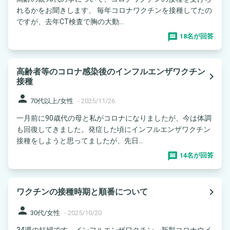
れるかをお聞きします、 毎年コロナワクチンを接種してたの
ですが、去年CT検査で胸の大動...
18名が回答
高齢者等のコロナ感染後のインフルエンザワクチン
navigate_next
接種
person
70代以上/女性
-
2025/11/26
一月前に90歳代の母と私がコロナになりましたが、今は体調
も回復してきました。発症した頃にインフルエンザワクチン
接種をしようと思ってましたが、先日...
14名が回答
navigate_next
ワクチンの接種時期と順番について
person
30代/女性
-
2025/10/20
34週の妊婦です。インフルエンザワクチン、新型コロナウイ