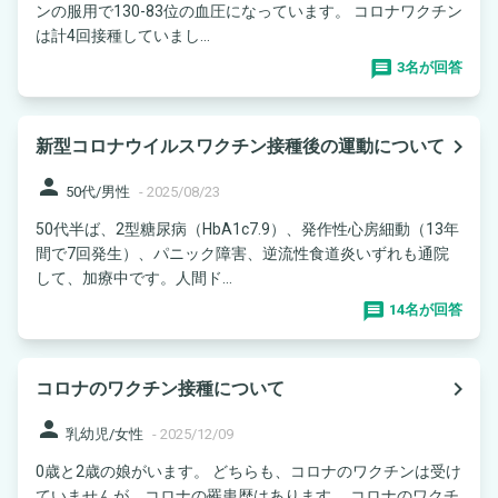
ンの服用で130-83位の血圧になっています。 コロナワクチン
は計4回接種していまし...
3名が回答
navigate_next
新型コロナウイルスワクチン接種後の運動について
person
50代/男性
-
2025/08/23
50代半ば、2型糖尿病（HbA1c7.9）、発作性心房細動（13年
間で7回発生）、パニック障害、逆流性食道炎いずれも通院
して、加療中です。人間ド...
14名が回答
navigate_next
コロナのワクチン接種について
person
乳幼児/女性
-
2025/12/09
0歳と2歳の娘がいます。 どちらも、コロナのワクチンは受け
ていませんが、コロナの罹患歴はあります。 コロナのワクチ