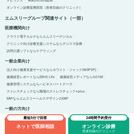
トピックス
AskDoctors総研
オンライン診療提携医院（患者目線のクリニック）
エムスリーグループ関連サイト（一部）
医療機関向け
クラウド電子カルテならエムスリーデジカル
クリニック向け診療支援システムならデジスマ診療
訪問介護ソフトならケアウィング
一般企業向け
法人向け健康支援サービスならホワイト・ジャック(M3PSP)
健康経営レポートならEBHS Life
健康経営メディアならGO100
健康管理システムならハピネスパートナーズ
ストレスチェックなら職場のストレスチェック+plus
EAPならエムスリーヘルスデザインのEAP
一般の方向け
医療総合サイトQLife（キューライフ）
肥満症総合サイトならひまんラボ
最短5分で回答
24時間予約受付
ネットで医師相談
オンライン診療
Copyright © 2005-2026 M3, Inc. All Rights Reserved.
患者目線のクリニック