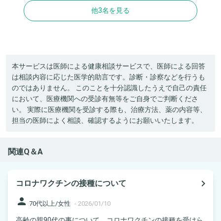
他3名を見る
本サービスは医師による健康相談サービスで、医師による回答
は相談内容に応じた医学的助言です。診断・診察などを行うも
のではありません。 このことを十分認識したうえで自己の責任
において、医療機関への受診有無等をご自身でご判断くださ
い。 実際に医療機関を受診する際も、治療方法、薬の内容等、
担当の医師によく相談、確認するようにお願いいたします。
関連Q＆A
navigate_next
コロナワクチンの接種について
person
70代以上/女性
-
2026/01/10
高齢の親90代の事について、コロナワクチンの接種を受けら