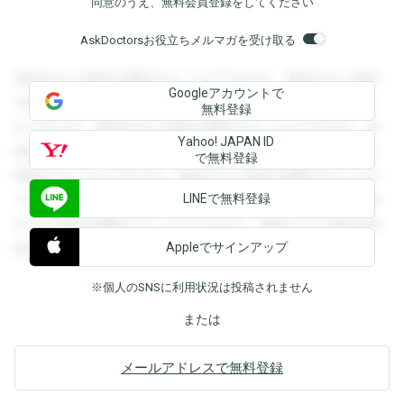
同意のうえ、無料会員登録をしてください
AskDoctorsお役立ちメルマガを受け取る
登録すると回答を閲覧することができます。登録すると回答
Googleアカウントで
を閲覧することができます。登録すると回答を閲覧すること
無料登録
ができます。登録すると回答を閲覧することができます。登
Yahoo! JAPAN ID
録すると回答を閲覧することができます。登録すると回答を
で無料登録
閲覧することができます。登録すると回答を閲覧することが
LINEで無料登録
できます。登録すると回答を閲覧することができます。登録
すると回答を閲覧することができます。登録すると回答を閲
Appleでサインアップ
覧することができます。
※個人のSNSに利用状況は投稿されません
または
メールアドレスで無料登録