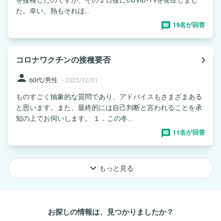
た。幸い、熱もそれほ...
19名が回答
navigate_next
コロナワクチンの接種要否
person
60代/男性
-
2025/12/31
ものすごく抽象的な質問であり、アドバイスもさまざまある
と思います。また、最終的には自己判断と言われることを承
知の上でお伺いします。 １．この冬...
11名が回答
keyboard_arrow_down
もっと見る
お探しの情報は、見つかりましたか？