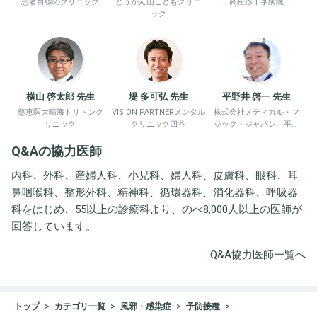
患者目線のクリニック
どうかん山こどもクリニ
高松赤十字病院
ック
横山 啓太郎 先生
堤 多可弘 先生
平野井 啓一 先生
慈恵医大晴海トリトンク
VISION PARTNERメンタル
株式会社メディカル・マ
リニック
クリニック四谷
ジック・ジャパン、平野
井労働衛生コンサルタン
Q&Aの協力医師
ト事務所
内科、外科、産婦人科、小児科、婦人科、皮膚科、眼科、耳
鼻咽喉科、整形外科、精神科、循環器科、消化器科、呼吸器
科をはじめ、55以上の診療科より、のべ8,000人以上の医師が
回答しています。
Q&A協力医師一覧へ
トップ
カテゴリ一覧
風邪・感染症
予防接種