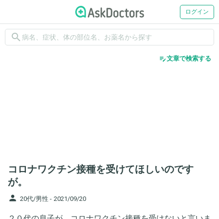
ログイン
search
edit_note
文章で検索する
コロナワクチン接種を受けてほしいのです
が。
person
20代/男性 -
2021/09/20
２０代の息子が、コロナワクチン接種を受けないと言いま