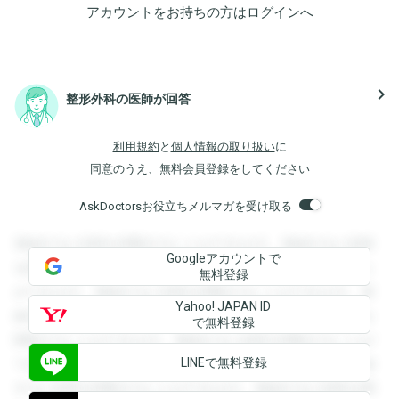
アカウントをお持ちの方は
ログイン
へ
navigate_next
整形外科の医師が回答
利用規約
と
個人情報の取り扱い
に
同意のうえ、無料会員登録をしてください
AskDoctorsお役立ちメルマガを受け取る
登録すると回答を閲覧することができます。登録すると回答
Googleアカウントで
を閲覧することができます。登録すると回答を閲覧すること
無料登録
ができます。登録すると回答を閲覧することができます。登
Yahoo! JAPAN ID
録すると回答を閲覧することができます。登録すると回答を
で無料登録
閲覧することができます。登録すると回答を閲覧することが
LINEで無料登録
できます。登録すると回答を閲覧することができます。登録
すると回答を閲覧することができます。登録すると回答を閲